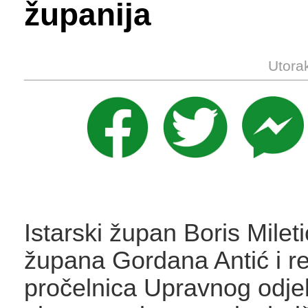
županija
Utora
Istarski župan Boris Milet
župana Gordana Antić i r
pročelnica Upravnog odje