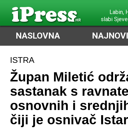
Poreč,
slabi Sjeve
NASLOVNA
NAJNOVI
ISTRA
Župan Miletić održ
sastanak s ravnate
osnovnih i srednji
čiji je osnivač Ista