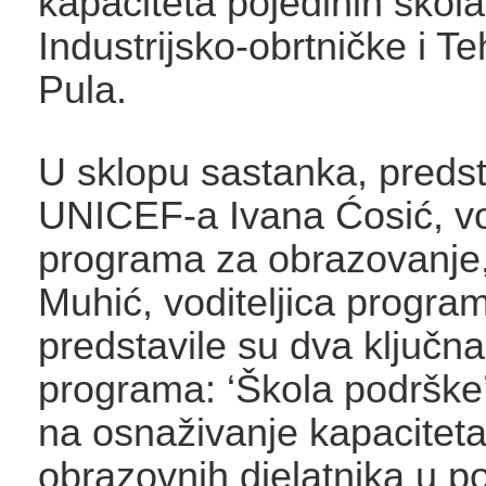
kapaciteta pojedinih škola
Industrijsko-obrtničke i T
Pula.
U sklopu sastanka, preds
UNICEF-a Ivana Ćosić, vod
programa za obrazovanje,
Muhić, voditeljica progra
predstavile su dva ključn
programa: ‘Škola podrške
na osnaživanje kapacitet
obrazovnih djelatnika u p