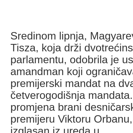
Sredinom lipnja, Magyare
Tisza, koja drži dvotrećin
parlamentu, odobrila je us
amandman koji ograničav
premijerski mandat na dv
četverogodišnja mandata.
promjena brani desničar
premijeru Viktoru Orbanu, 
izglasan iz ureda u