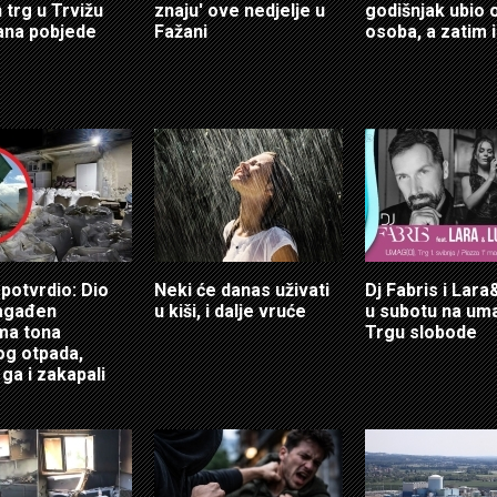
 trg u Trvižu
znaju' ove nedjelje u
godišnjak ubio
ana pobjede
Fažani
osoba, a zatim 
potvrdio: Dio
Neki će danas uživati
Dj Fabris i Lar
agađen
u kiši, i dalje vruće
u subotu na u
ma tona
Trgu slobode
g otpada,
 ga i zakapali