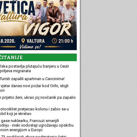
ČITANIJE
ska postavlja plutajuću barijeru u Ceuti
priljeva migranata
Turisti zapalili apartman u Cancinima!
 vjetar danas novi požar kod Orihi, stigli
ori
n prijetio ženi, ukrao joj novčanik pa zapalio
otociklist pretjecao kolonu i zabio se u
bil koji je skretao
 gase nuklearku, Francuzi smanjili
odnju - niski vodostaji ugrožavaju opskrbu
ičnom energijom u Europi
 73-godišnjak zbog podmetanja četiri