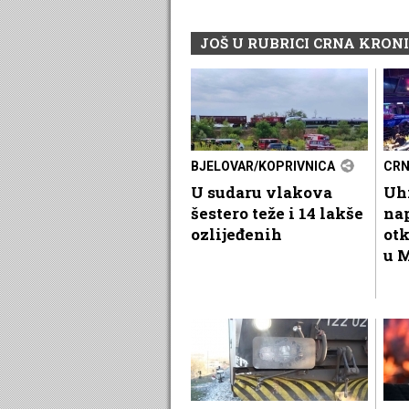
JOŠ U RUBRICI CRNA KRON
BJELOVAR/KOPRIVNICA
CRN
U sudaru vlakova
Uhi
šestero teže i 14 lakše
nap
ozlijeđenih
otk
u 