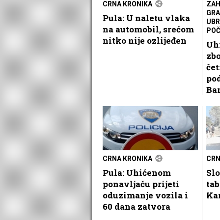
CRNA KRONIKA
ZAH
GRA
Pula: U naletu vlaka
UBR
na automobil, srećom
POČ
nitko nije ozlijeđen
Uh
zb
čet
pod
Ba
CRNA KRONIKA
CRN
Pula: Uhićenom
Sl
ponavljaču prijeti
ta
oduzimanje vozila i
Ka
60 dana zatvora