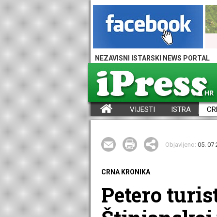
NEZAVISNI ISTARSKI NEWS PORTAL
VIJESTI
ISTRA
CR
iPress - Vijesti iz Istre, Hrvatske i svijeta
Objavljeno:
05. 07 
CRNA KRONIKA
Petero turis