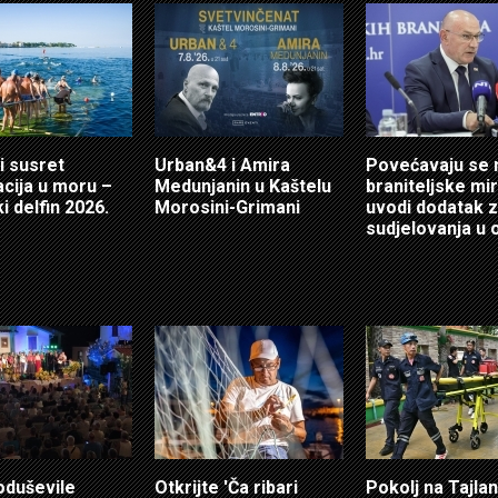
i susret
Urban&4 i Amira
Povećavaju se 
cija u moru –
Medunjanin u Kaštelu
braniteljske mir
i delfin 2026.
Morosini-Grimani
uvodi dodatak 
sudjelovanja u 
oduševile
Otkrijte 'Ča ribari
Pokolj na Tajlan