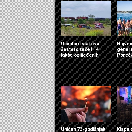
U sudaru vlakova
Najveć
šestero teže i 14
genera
lakše ozlijeđenih
Porečk
Uhićen 73-godišnjak
Klape 