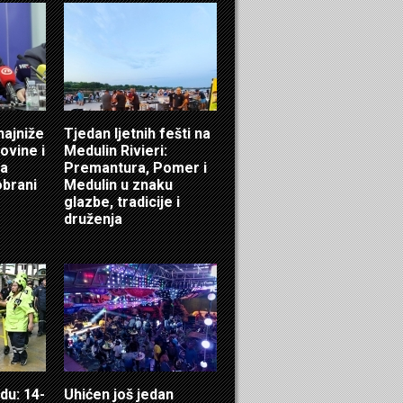
najniže
Tjedan ljetnih fešti na
ovine i
Medulin Rivieri:
za
Premantura, Pomer i
obrani
Medulin u znaku
glazbe, tradicije i
druženja
du: 14-
Uhićen još jedan