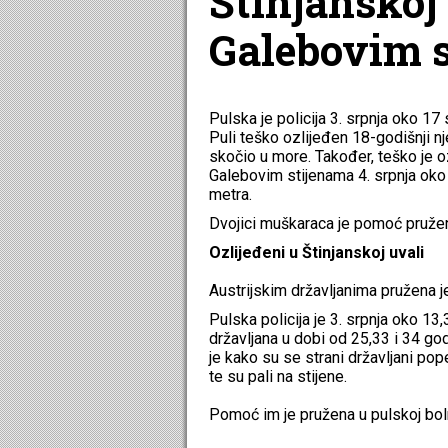
Štinjanskoj 
Galebovim 
Pulska je policija 3. srpnja oko 17
Puli teško ozlijeđen 18-godišnji n
skočio u more. Također, teško je ozl
Galebovim stijenama 4. srpnja oko 
metra.
Dvojici muškaraca je pomoć pružena
Ozlijeđeni u Štinjanskoj uvali
Austrijskim državljanima pružena j
Pulska policija je 3. srpnja oko 13,
državljana u dobi od 25,33 i 34 go
je kako su se strani državljani po
te su pali na stijene.
Pomoć im je pružena u pulskoj boln