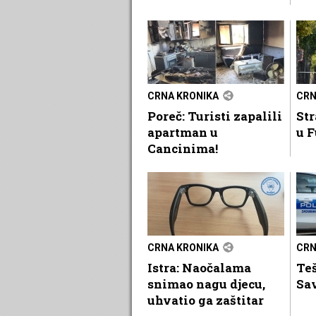
CRNA KRONIKA
CRN
Poreč: Turisti zapalili
Str
apartman u
u F
Cancinima!
CRNA KRONIKA
CRN
Istra: Naočalama
Teš
snimao nagu djecu,
Sa
uhvatio ga zaštitar