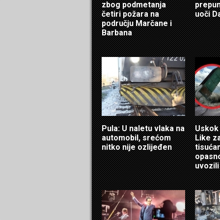
zbog podmetanja
prepun
četiri požara na
uoči D
području Marčane i
Barbana
Pula: U naletu vlaka na
Uskok 
automobil, srećom
Like z
nitko nije ozlijeđen
tisuća
opasno
uvozili