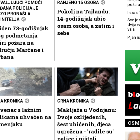
VALJUJUĆI POMOĆI
RANJENO 15 OSOBA
požara
ĐANA POLICIJA JE
Pokolj na Tajlandu:
Istra u
ZO PRONAŠLA
14-godišnjak ubio
INITELJA
Sve je 
osam osoba, a zatim i
dvije 
ićen 73-godišnjak
vala
sebe
og podmetanja
Pijan n
iri požara na
ručju Marčane i
rbana
A KRONIKA
CRNA KRONIKA
ovenac s lažnim
Makljaža u Vodnjanu:
blicama uhvaćen na
Dvoje ozlijeđenih,
OSM
menjaku
šest uhićenih, djeca
ugrožena - 'radile su'
palice i pištolj