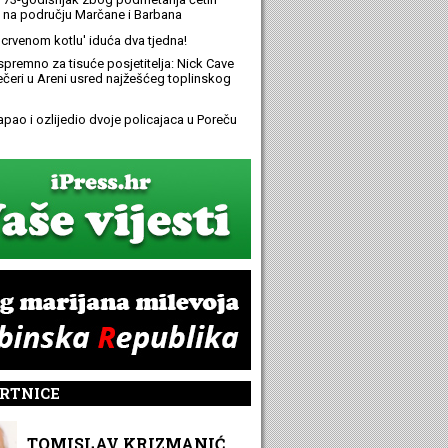
 na području Marčane i Barbana
 'crvenom kotlu' iduća dva tjedna!
spremno za tisuće posjetitelja: Nick Cave
večeri u Areni usred najžešćeg toplinskog
apao i ozlijedio dvoje policajaca u Poreču
RTNICE
TOMISLAV KRIZMANIĆ