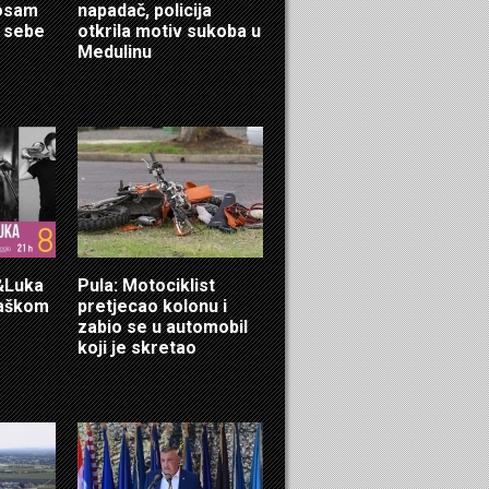
 osam
napadač, policija
i sebe
otkrila motiv sukoba u
Medulinu
a&Luka
Pula: Motociklist
maškom
pretjecao kolonu i
zabio se u automobil
koji je skretao