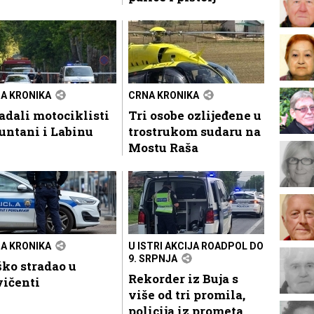
A KRONIKA
CRNA KRONIKA
adali motociklisti
Tri osobe ozlijeđene u
untani i Labinu
trostrukom sudaru na
Mostu Raša
A KRONIKA
U ISTRI AKCIJA ROADPOL DO
9. SRPNJA
ko stradao u
Rekorder iz Buja s
vičenti
više od tri promila,
policija iz prometa