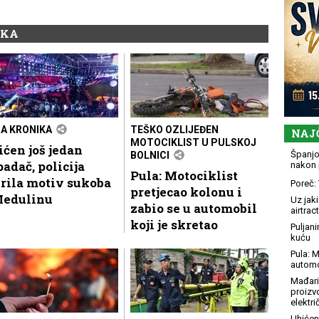
IKA
A KRONIKA
TEŠKO OZLIJEĐEN
NAJ
MOTOCIKLIST U PULSKOJ
ćen još jedan
Španjol
BOLNICI
adač, policija
nakon 
Pula: Motociklist
rila motiv sukoba
Poreč: 
pretjecao kolonu i
Medulinu
Uz jaki
zabio se u automobil
airtract
koji je skretao
Puljani
kuću
Pula: M
automo
Mađari
proizv
elektr
Uhićen