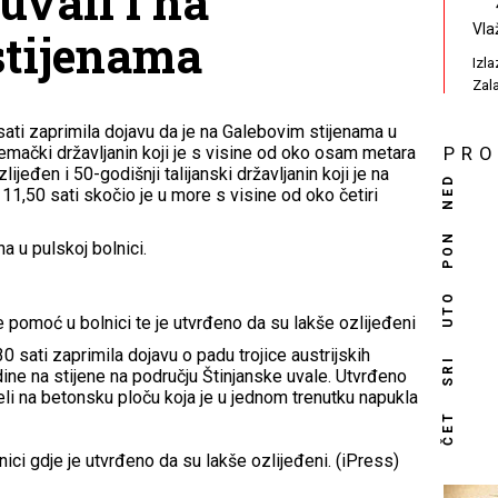
uvali i na
Vla
stijenama
Izl
Zal
 sati zaprimila dojavu da je na Galebovim stijenama u
jemački državljanin koji je s visine od oko osam metara
PR
ijeđen i 50-godišnji talijanski državljanin koji je na
NED
11,50 sati skočio je u more s visine od oko četiri
PON
 u pulskoj bolnici.
UTO
e pomoć u bolnici te je utvrđeno da su lakše ozlijeđeni
30 sati zaprimila dojavu o padu trojice austrijskih
SRI
dine na stijene na području Štinjanske uvale. Utvrđeno
peli na betonsku ploču koja je u jednom trenutku napukla
ČET
ici gdje je utvrđeno da su lakše ozlijeđeni. (iPress)