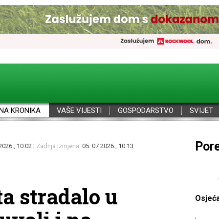
NA KRONIKA
VAŠE VIJESTI
GOSPODARSTVO
SVIJET
Por
2026., 10:02
| Zadnja izmjena:
05. 07 2026., 10:13
ta stradalo u
Osjeć