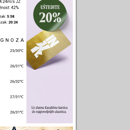
4.24m/s JZ
žnost: 42%
azak:
5:58
azak:
20:24
OGNOZA
25/30℃
26/31℃
26/32℃
27/31℃
26/31℃