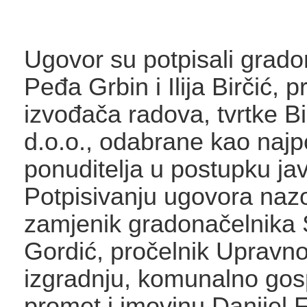
Ugovor su potpisali grado
Peđa Grbin i Ilija Birčić, 
izvođača radova, tvrtke Bi
d.o.o., odabrane kao najp
ponuditelja u postupku ja
Potpisivanju ugovora nazo
zamjenik gradonačelnika 
Gordić, pročelnik Upravno
izgradnju, komunalno gos
promet i imovinu Danijel F