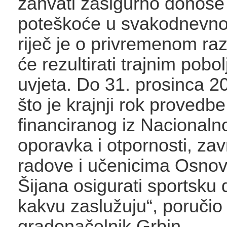
zahvati zasigurno donos
poteškoće u svakodnevno
riječ je o privremenom raz
će rezultirati trajnim pobo
uvjeta. Do 31. prosinca 2
što je krajnji rok provedbe
financiranog iz Nacionaln
oporavka i otpornosti, za
radove i učenicima Osnov
Šijana osigurati sportsku
kakvu zaslužuju“, poručio 
gradonačelnik Grbin.