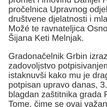
pročelnica Upravnog odje
društvene djelatnosti i m
Možé te ravnateljica Osn
Šijana Keti Melnjak.
Gradonačelnik Grbin izraz
zadovoljstvo potpisivanje
istaknuvši kako mu je drag
potpisan upravo danas, 3.
blagdan zaštitnika grada 
Tome, čime se ovaj važan