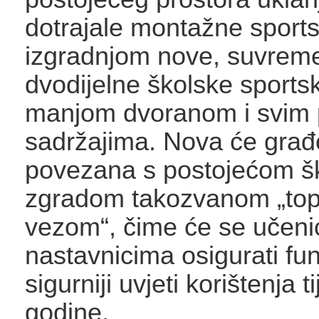
dotrajale montažne sports
izgradnjom nove, suvrem
dvodijelne školske sports
manjom dvoranom i svim 
sadržajima. Nova će građe
povezana s postojećom š
zgradom takozvanom „to
vezom“, čime će se učeni
nastavnicima osigurati funk
sigurniji uvjeti korištenja t
godine.