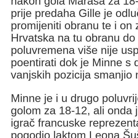
nakon gola Maraša za 18-9
prije predaha Gille je odlu
promijeniti obranu te i on 
Hrvatska na tu obranu do
poluvremena više nije usp
poentirati dok je Minne s 
vanjskih pozicija smanjio 
Minne je i u drugo poluvr
golom za 18-12, ali onda j
igrač francuske reprezent
pogodio laktom Leona Šuš