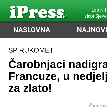
Poreč,
slabi Sjeve
NASLOVNA
NAJNOVI
SP RUKOMET
Čarobnjaci nadigra
Francuze, u nedjel
za zlato!
Četvrta