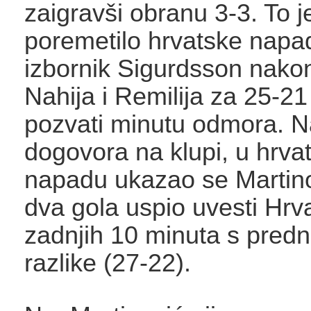
zaigravši obranu 3-3. To j
poremetilo hrvatske napa
izbornik Sigurdsson nak
Nahija i Remilija za 25-21
pozvati minutu odmora. 
dogovora na klupi, u hrv
napadu ukazao se Martinov
dva gola uspio uvesti Hrv
zadnjih 10 minuta s predn
razlike (27-22).