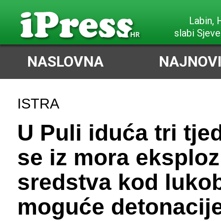
Labin,
slabi Sjeve
NASLOVNA
NAJNOVI
ISTRA
U Puli iduća tri tj
se iz mora eksploz
sredstva kod luko
moguće detonacij