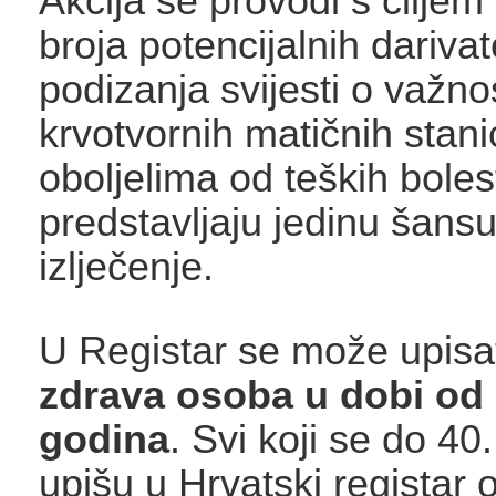
Akcija se provodi s cilje
broja potencijalnih darivat
podizanja svijesti o važno
krvotvornih matičnih stani
oboljelima od teških boles
predstavljaju jedinu šans
izlječenje.
U Registar se može upisa
zdrava osoba u dobi od 
godina
. Svi koji se do 4
upišu u Hrvatski registar 