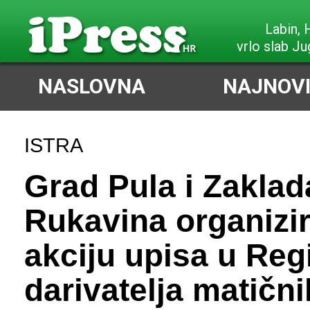
Labin,
vrlo slab J
NASLOVNA
NAJNOVI
ISTRA
Grad Pula i Zakla
Rukavina organizir
akciju upisa u Reg
darivatelja matični