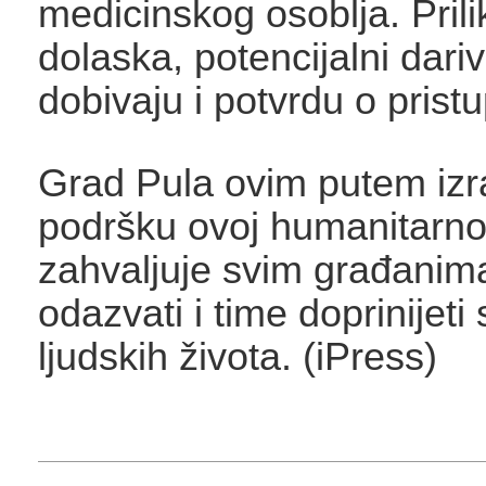
medicinskog osoblja. Pril
dolaska, potencijalni dariva
dobivaju i potvrdu o prist
Grad Pula ovim putem iz
podršku ovoj humanitarnoj i
zahvaljuje svim građanima
odazvati i time doprinijet
ljudskih života. (iPress)