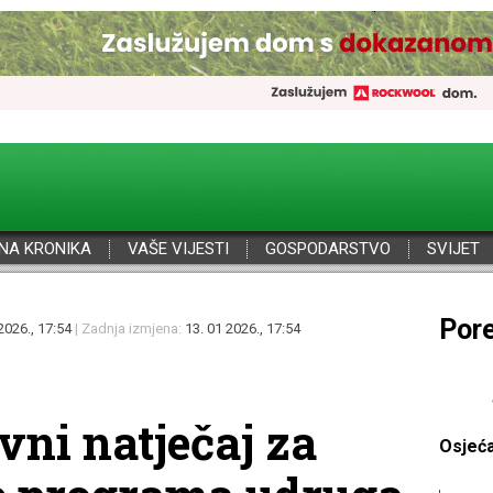
NA KRONIKA
VAŠE VIJESTI
GOSPODARSTVO
SVIJET
Por
2026., 17:54
| Zadnja izmjena:
13. 01 2026., 17:54
vni natječaj za
Osjeć