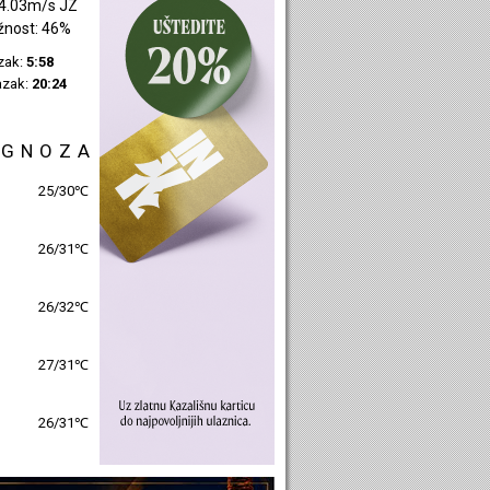
4.03m/s JZ
žnost: 46%
azak:
5:58
azak:
20:24
OGNOZA
25/30℃
26/31℃
26/32℃
27/31℃
26/31℃