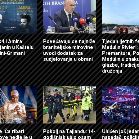
4 i Amira
Povećavaju se najniže
Tjedan ljetnih f
anin u Kaštelu
braniteljske mirovine i
Medulin Rivieri:
ni-Grimani
uvodi dodatak za
Premantura, Po
sudjelovanja u obrani
Medulin u znak
glazbe, tradicije
druženja
e 'Ča ribari
Pokolj na Tajlandu: 14-
Uhićen još jeda
 ove nedjelje u
godišnjak ubio osam
napadač, policij