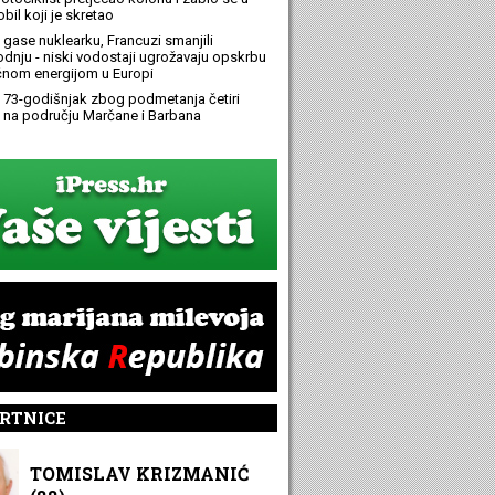
bil koji je skretao
 gase nuklearku, Francuzi smanjili
odnju - niski vodostaji ugrožavaju opskrbu
ičnom energijom u Europi
 73-godišnjak zbog podmetanja četiri
 na području Marčane i Barbana
RTNICE
TOMISLAV KRIZMANIĆ