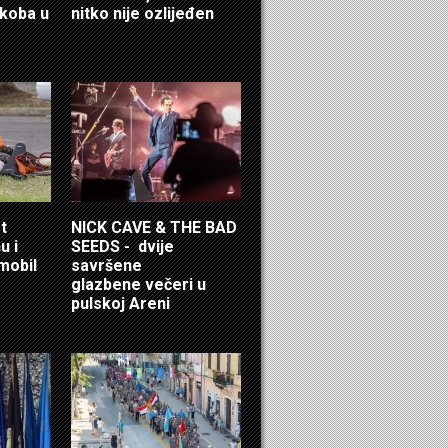
ukoba u
nitko nije ozlijeđen
t
NICK CAVE & THE BAD
u i
SEEDS - dvije
mobil
savršene
glazbene večeri u
pulskoj Areni