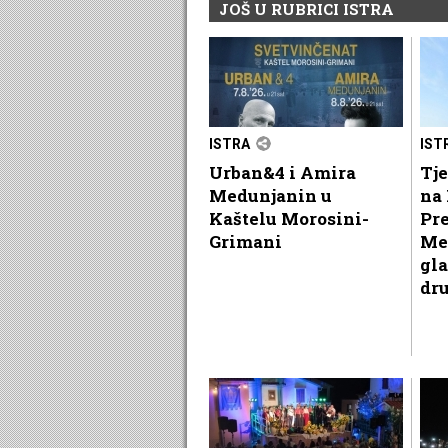
JOŠ U RUBRICI ISTRA
ISTRA
IST
Urban&4 i Amira
Tje
Medunjanin u
na 
Kaštelu Morosini-
Pr
Grimani
Me
gla
dr