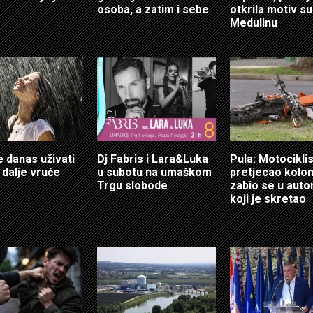
osoba, a zatim i sebe
otkrila motiv s
Medulinu
e danas uživati
Dj Fabris i Lara&Luka
Pula: Motociklis
 i dalje vruće
u subotu na umaškom
pretjecao kolon
Trgu slobode
zabio se u auto
koji je skretao