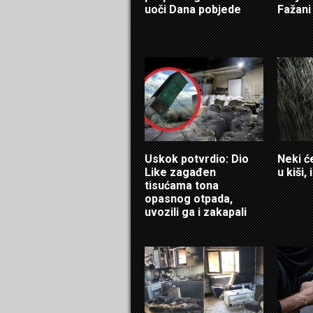
uoči Dana pobjede
Fažani
Uskok potvrdio: Dio
Neki ć
Like zagađen
u kiši,
tisućama tona
opasnog otpada,
uvozili ga i zakapali