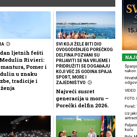
RA
SVI KOJI ŽELE BITI DIO
OVOGODIŠNJEG POREČKOG
dan ljetnih fešti
DELFINA POZVANI SU
NAJ
Medulin Rivieri:
PRIJAVITI SE NA VRIJEME I
emantura, Pomer i
PRIDRUŽITI SE DOGAĐAJU
Španjol
nakon 
KOJI VEĆ 25 GODINA SPAJA
dulin u znaku
SPORT, MORE I
Hrvatsk
zbe, tradicije i
ZAJEDNIŠTVO
odgovo
uženja
Najveći susret
VIDEO G
generacija u moru –
FOTO: 
Porečki delfin 2026.
Poreč: 
Uz jaki
airtract
Puljani
kuću
Pula: M