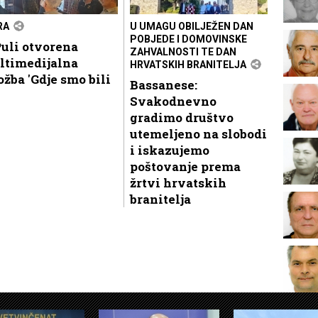
RA
U UMAGU OBILJEŽEN DAN
POBJEDE I DOMOVINSKE
uli otvorena
ZAHVALNOSTI TE DAN
ltimedijalna
HRVATSKIH BRANITELJA
ožba 'Gdje smo bili
Bassanese:
Svakodnevno
gradimo društvo
utemeljeno na slobodi
i iskazujemo
poštovanje prema
žrtvi hrvatskih
branitelja