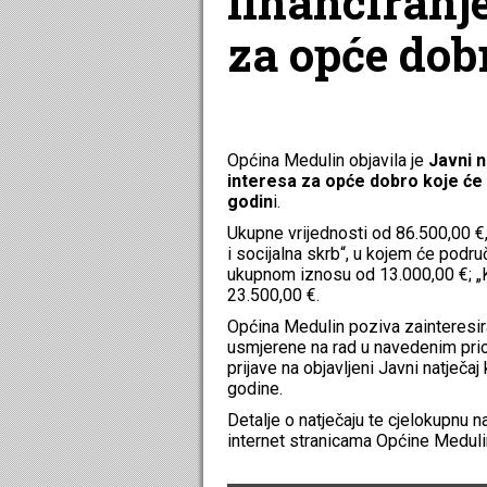
financiranj
za opće dob
Općina Medulin objavila je
Javni n
interesa za opće dobro koje će
godin
i.
Ukupne vrijednosti od 86.500,00 €,
i socijalna skrb“, u kojem će podru
ukupnom iznosu od 13.000,00 €; „Ku
23.500,00 €.
Općina Medulin poziva zainteresira
usmjerene na rad u navedenim prio
prijave na objavljeni Javni natječaj
godine.
Detalje o natječaju te cjelokupnu n
internet stranicama Općine Medul