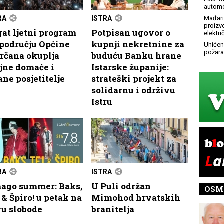
automo
RA
ISTRA
Mađari
proizv
at ljetni program
Potpisan ugovor o
elektr
području Općine
kupnji nekretnine za
Uhićen
požara
rčana okuplja
buduću Banku hrane
jne domaće i
Istarske županije:
ane posjetitelje
strateški projekt za
solidarnu i održivu
Istru
RA
ISTRA
ago summer: Baks,
U Puli održan
OSM
 & Špiro! u petak na
Mimohod hrvatskih
gu slobode
branitelja