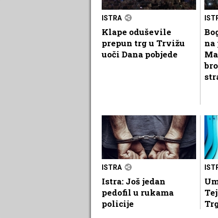
ISTRA
IST
Klape oduševile
Bog
prepun trg u Trvižu
na 
uoči Dana pobjede
Ma
bro
str
ISTRA
IST
Istra: Još jedan
Um
pedofil u rukama
Tej
policije
Tr