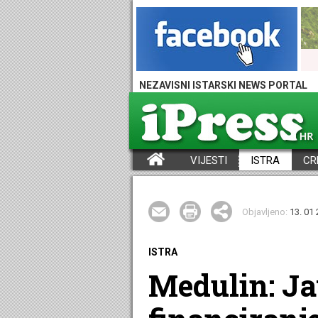
NEZAVISNI ISTARSKI NEWS PORTAL
VIJESTI
ISTRA
CR
iPress - Vijesti iz Istre, Hrvatske i svijeta
Objavljeno:
13. 01 
ISTRA
Medulin: Ja