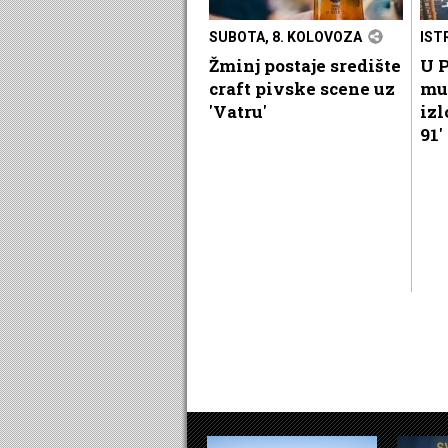
SUBOTA, 8. KOLOVOZA
IST
Žminj postaje središte
U P
craft pivske scene uz
mu
'Vatru'
izl
91'