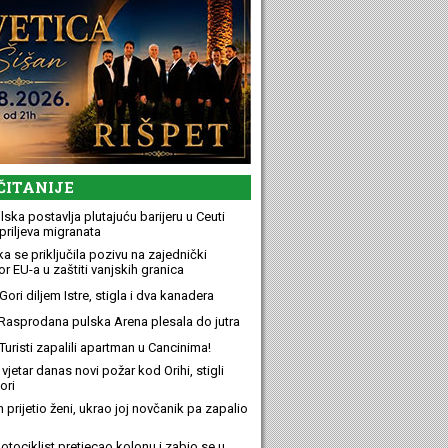
ČITANIJE
ska postavlja plutajuću barijeru u Ceuti
priljeva migranata
a se priključila pozivu na zajednički
r EU-a u zaštiti vanjskih granica
ori diljem Istre, stigla i dva kanadera
Rasprodana pulska Arena plesala do jutra
Turisti zapalili apartman u Cancinima!
 vjetar danas novi požar kod Orihi, stigli
ori
n prijetio ženi, ukrao joj novčanik pa zapalio
otociklist pretjecao kolonu i zabio se u