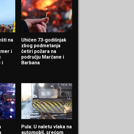
ešti na
Uhićen 73-godišnjak
zbog podmetanja
mer i
četiri požara na
u
području Marčane i
 i
Barbana
n
Pula: U naletu vlaka na
a
automobil, srećom