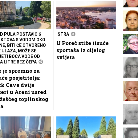
D PULA POSTAVIO 6
ISTRA
KTOVA S VODOM OKO
U Poreč stiže tisuće
NE, BITI ĆE OTVORENO
sportaša iz cijelog
E ULAZA, MOŽE SE
svijeta
JETI BOCA VODE OD
A LITRE BEZ ČEPA
 je spremno za
uće posjetitelja:
k Cave dvije
eri u Areni usred
žešćeg toplinskog
la