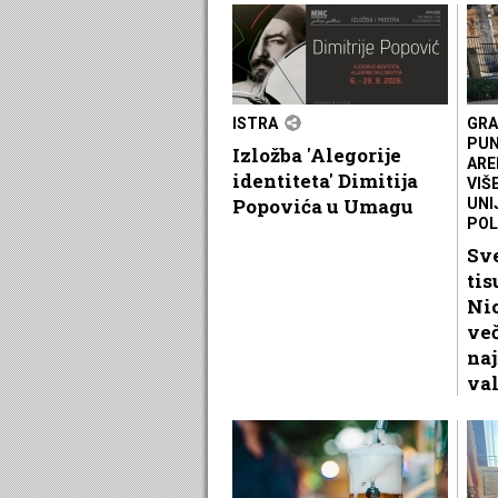
ISTRA
GRA
PUN
Izložba 'Alegorije
ARE
identiteta' Dimitija
VIŠ
Popovića u Umagu
UNI
POL
Sve
tis
Nic
več
naj
va