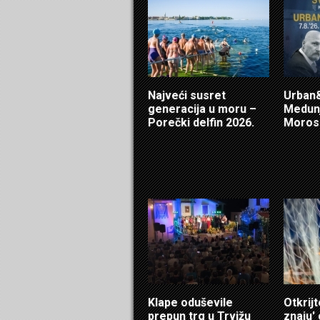
Najveći susret
Urban&
generacija u moru –
Medunj
Porečki delfin 2026.
Morosi
Klape oduševile
Otkrijt
prepun trg u Trvižu
znaju'