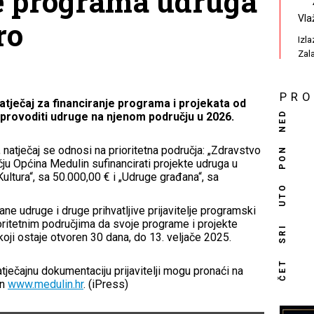
e programa udruga
Vla
ro
Izl
Zal
PR
atječaj za financiranje programa i projekata od
NED
 provoditi udruge na njenom području u 2026.
 natječaj se odnosi na prioritetna područja: „Zdravstvo
PON
čju Općina Medulin sufinancirati projekte udruga u
ltura“, sa 50.000,00 € i „Udruge građana“, sa
UTO
ne udruge i druge prihvatljive prijavitelje programski
ritetnim područjima da svoje programe i projekte
SRI
 koji ostaje otvoren 30 dana, do 13. veljače 2025.
ČET
atječajnu dokumentaciju prijavitelji mogu pronaći na
in
www.medulin.hr
. (iPress)