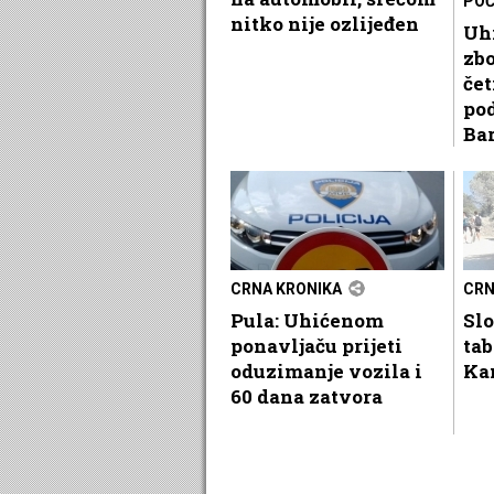
POČ
nitko nije ozlijeđen
Uh
zb
čet
pod
Ba
CRNA KRONIKA
CRN
Pula: Uhićenom
Sl
ponavljaču prijeti
ta
oduzimanje vozila i
Ka
60 dana zatvora