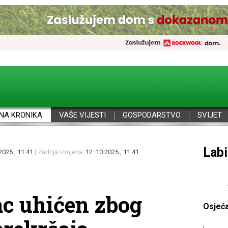
NA KRONIKA
VAŠE VIJESTI
GOSPODARSTVO
SVIJET
Por
2025., 11:41
| Zadnja izmjena:
12. 10 2025., 11:41
ac uhićen zbog
Osjeć