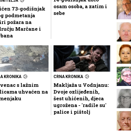
INITELJA
osam osoba, a zatim i
ićen 73-godišnjak
sebe
og podmetanja
iri požara na
ručju Marčane i
rbana
A KRONIKA
CRNA KRONIKA
ovenac s lažnim
Makljaža u Vodnjanu:
blicama uhvaćen na
Dvoje ozlijeđenih,
menjaku
šest uhićenih, djeca
ugrožena - 'radile su'
palice i pištolj