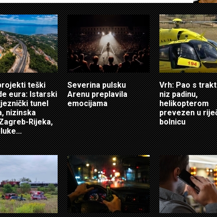
projekti teški
Severina pulsku
Vrh: Pao s tra
de eura: Istarski
Arenu preplavila
niz padinu,
ljeznički tunel
emocijama
helikopterom
a, nizinska
prevezen u rije
Zagreb-Rijeka,
bolnicu
luke...