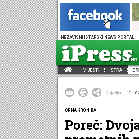
NEZAVISNI ISTARSKI NEWS PORTAL
VIJESTI
ISTRA
CR
iPress - Vijesti iz Istre, Hrvatske i svijeta
Objavljeno:
12. 10 
CRNA KRONIKA
Poreč: Dvoj