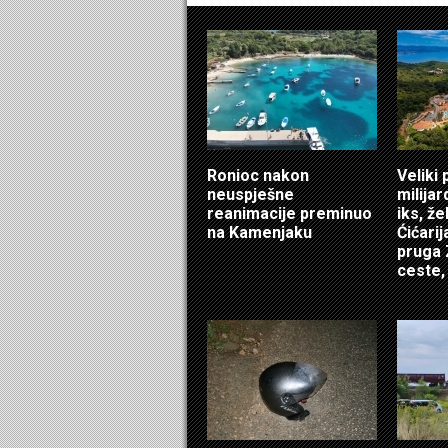
Ronioc nakon
Veliki 
neuspješne
milijar
reanimacije preminuo
iks, že
na Kamenjaku
Ćićarij
pruga 
ceste, 