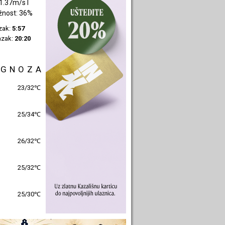
3.22m/s Z
žnost: 44%
azak:
5:59
azak:
20:23
OGNOZA
27/30℃
26/32℃
27/31℃
26/32℃
26/31℃