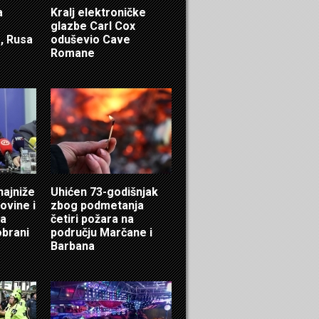
a
Kralj elektroničke
glazbe Carl Cox
, Rusa
oduševio Cave
Romane
najniže
Uhićen 73-godišnjak
ovine i
zbog podmetanja
za
četiri požara na
obrani
području Marčane i
Barbana