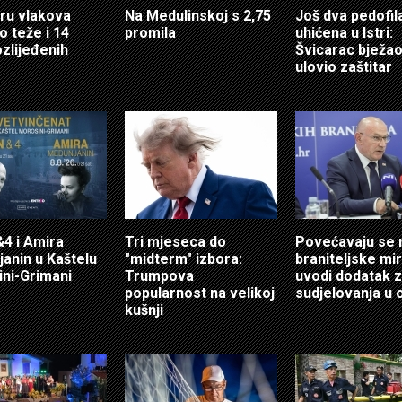
ru vlakova
Na Medulinskoj s 2,75
Još dva pedofil
o teže i 14
promila
uhićena u Istri:
ozlijeđenih
Švicarac bježao
ulovio zaštitar
4 i Amira
Tri mjeseca do
Povećavaju se 
anin u Kaštelu
"midterm" izbora:
braniteljske mir
ni-Grimani
Trumpova
uvodi dodatak 
popularnost na velikoj
sudjelovanja u 
kušnji