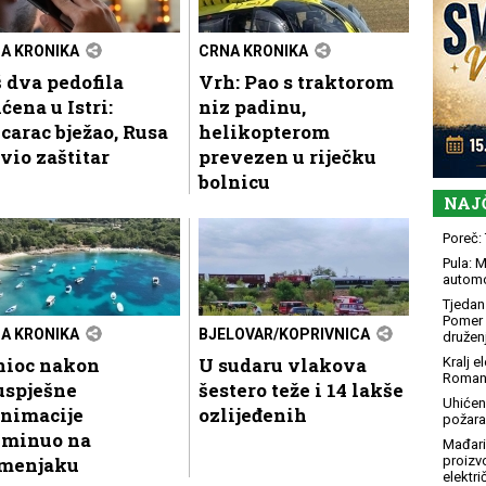
A KRONIKA
CRNA KRONIKA
 dva pedofila
Vrh: Pao s traktorom
ćena u Istri:
niz padinu,
carac bježao, Rusa
helikopterom
vio zaštitar
prevezen u riječku
bolnicu
NAJ
Poreč: 
Pula: M
automo
Tjedan 
Pomer i
A KRONIKA
BJELOVAR/KOPRIVNICA
družen
nioc nakon
U sudaru vlakova
Kralj 
Roman
uspješne
šestero teže i 14 lakše
Uhićen
animacije
ozlijeđenih
požara
eminuo na
Mađari
menjaku
proizv
elektr