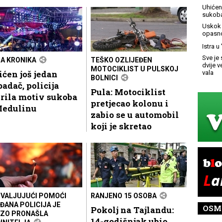
Uhićen 
sukoba
Uskok 
opasno
Istra u
Sve je 
A KRONIKA
TEŠKO OZLIJEĐEN
dvije 
MOTOCIKLIST U PULSKOJ
ćen još jedan
vala
BOLNICI
adač, policija
Pula: Motociklist
rila motiv sukoba
pretjecao kolonu i
Medulinu
zabio se u automobil
koji je skretao
VALJUJUĆI POMOĆI
RANJENO 15 OSOBA
ĐANA POLICIJA JE
OSM
Pokolj na Tajlandu:
ZO PRONAŠLA
14-godišnjak ubio