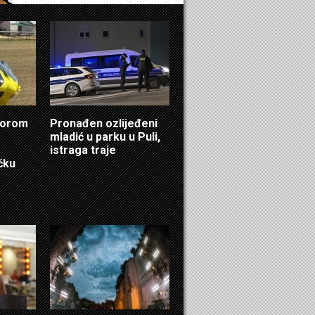
ktorom
Pronađen ozlijeđeni
mladić u parku u Puli,
istraga traje
čku