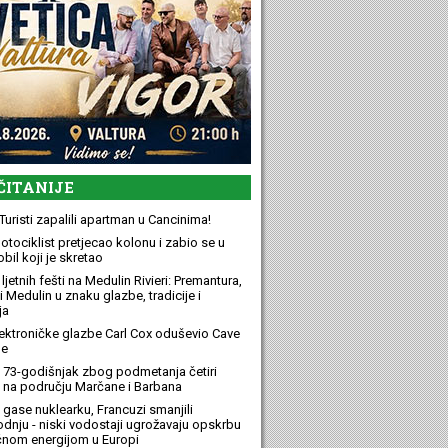
ČITANIJE
Turisti zapalili apartman u Cancinima!
otociklist pretjecao kolonu i zabio se u
bil koji je skretao
ljetnih fešti na Medulin Rivieri: Premantura,
 Medulin u znaku glazbe, tradicije i
ja
elektroničke glazbe Carl Cox oduševio Cave
e
 73-godišnjak zbog podmetanja četiri
 na području Marčane i Barbana
 gase nuklearku, Francuzi smanjili
odnju - niski vodostaji ugrožavaju opskrbu
ičnom energijom u Europi