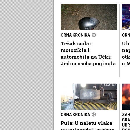
CRNA KRONIKA
CRN
Težak sudar
Uhi
motocikla i
nap
automobila na Učki:
otk
Jedna osoba poginula
u 
CRNA KRONIKA
ZAH
GRA
Pula: U naletu vlaka
UBR
na automobil, srećom