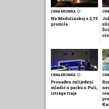
CRNA KRONIKA
CRN
Na Medulinskoj s 2,75
Još
promila
uhi
Švi
ulo
CRNA KRONIKA
CRN
Pronađen ozlijeđeni
Ro
mladić u parku u Puli,
ne
istraga traje
re
pr
Ka