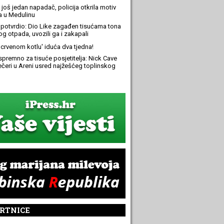
još jedan napadač, policija otkrila motiv
 u Medulinu
potvrdio: Dio Like zagađen tisućama tona
g otpada, uvozili ga i zakapali
 'crvenom kotlu' iduća dva tjedna!
spremno za tisuće posjetitelja: Nick Cave
večeri u Areni usred najžešćeg toplinskog
RTNICE