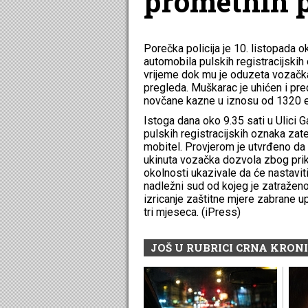
prometnih 
Porečka policija je 10. listopada o
automobila pulskih registracijskih 
vrijeme dok mu je oduzeta vozačk
pregleda. Muškarac je uhićen i pr
novčane kazne u iznosu od 1320 eu
Istoga dana oko 9.35 sati u Ulici
pulskih registracijskih oznaka zate
mobitel. Provjerom je utvrđeno da
ukinuta vozačka dozvola zbog pri
okolnosti ukazivale da će nastaviti
nadležni sud od kojeg je zatražen
izricanje zaštitne mjere zabrane up
tri mjeseca. (iPress)
JOŠ U RUBRICI CRNA KRON