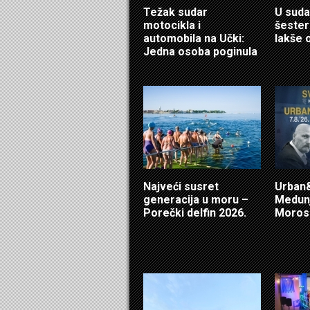
Težak sudar
U suda
motocikla i
šester
automobila na Učki:
lakše 
Jedna osoba poginula
Najveći susret
Urban&
generacija u moru –
Medunj
Porečki delfin 2026.
Morosi