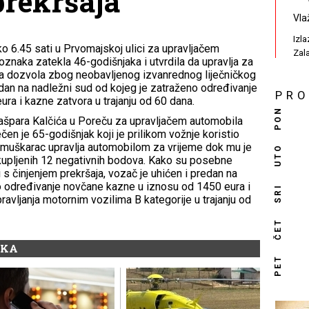
prekršaja
Vla
Izl
ko 6.45 sati u Prvomajskoj ulici za upravljačem
Zal
oznaka zatekla 46-godišnjaka i utvrdila da upravlja za
a dozvola zbog neobavljenog izvanrednog liječničkog
edan na nadležni sud od kojeg je zatraženo određivanje
PR
ra i kazne zatvora u trajanju od 60 dana.
PON
 Gašpara Kalčića u Poreču za upravljačem automobila
čen je 65-godišnjak koji je prilikom vožnje koristio
 muškarac upravlja automobilom za vrijeme dok mu je
UTO
kupljenih 12 negativnih bodova. Kako su posebne
 s činjenjem prekršaja, vozač je uhićen i predan na
o određivanje novčane kazne u iznosu od 1450 eura i
SRI
ravljanja motornim vozilima B kategorije u trajanju od
ČET
IKA
PET