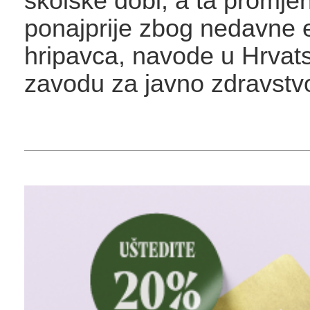
školske dobi, a ta promje
ponajprije zbog nedavne 
hripavca, navode u Hrva
zavodu za javno zdravstv