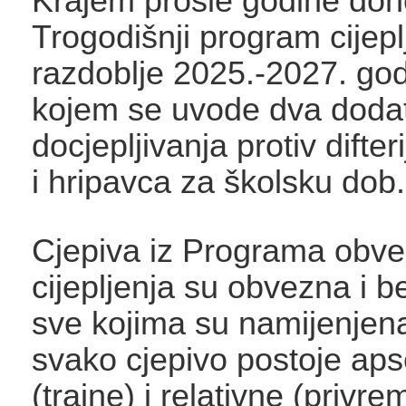
Krajem prošle godine don
Trogodišnji program cijepl
razdoblje 2025.-2027. go
kojem se uvode dva doda
docjepljivanja protiv difter
i hripavca za školsku dob.
Cjepiva iz Programa obv
cijepljenja su obvezna i b
sve kojima su namijenjen
svako cjepivo postoje aps
(trajne) i relativne (privr