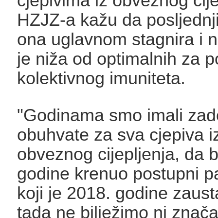
cjepivima iz obveznog cije
HZJZ-a kažu da posljednj
ona uglavnom stagnira i 
je niža od optimalnih za p
kolektivnog imuniteta.
"Godinama smo imali zad
obuhvate za sva cjepiva 
obveznog cijepljenja, da b
godine krenuo postupni p
koji je 2018. godine zaust
tada ne bilježimo ni znača