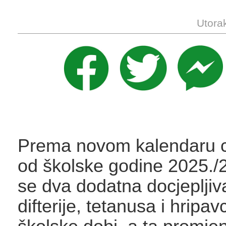
Utora
Prema novom kalendaru ci
od školske godine 2025./
se dva dodatna docjepljiva
difterije, tetanusa i hripa