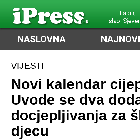
Poreč,
slabi Sjeve
NASLOVNA
NAJNOVI
VIJESTI
Novi kalendar cijep
Uvode se dva dod
docjepljivanja za 
djecu