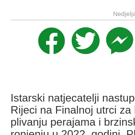
Nedjelj
Istarski natjecatelji nastup
Rijeci na Finalnoj utrci z
plivanju perajama i brzin
ronjenju u 2022. godini. P