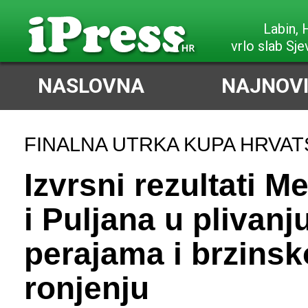
Labin,
vrlo slab Sje
NASLOVNA
NAJNOVI
FINALNA UTRKA KUPA HRVAT
Izvrsni rezultati M
i Puljana u plivanj
perajama i brzins
ronjenju