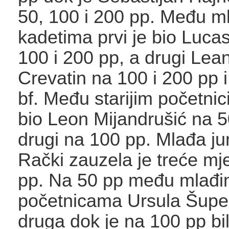
50, 100 i 200 pp. Među m
kadetima prvi je bio Luca
100 i 200 pp, a drugi Lea
Crevatin na 100 i 200 pp i
bf. Među starijim početnic
bio Leon Mijandrušić na 5
drugi na 100 pp. Mlađa ju
Rački zauzela je treće mj
pp. Na 50 pp među mlađ
početnicama Ursula Šuper
druga dok je na 100 pp bil