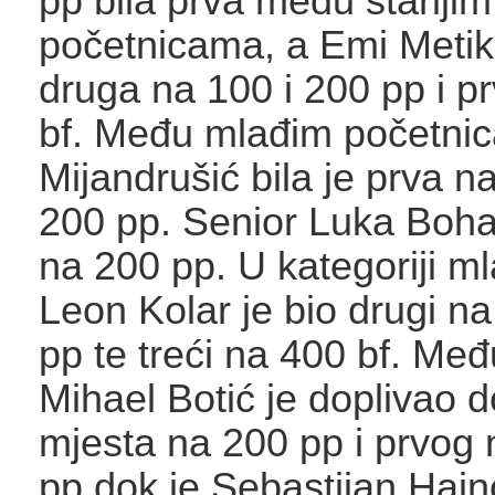
pp bila prva među starijim
početnicama, a Emi Metik
druga na 100 i 200 pp i p
bf. Među mlađim početni
Mijandrušić bila je prva na
200 pp. Senior Luka Bohač
na 200 pp. U kategoriji ml
Leon Kolar je bio drugi na
pp te treći na 400 bf. Me
Mihael Botić je doplivao 
mjesta na 200 pp i prvog 
pp dok je Sebastijan Hajnc