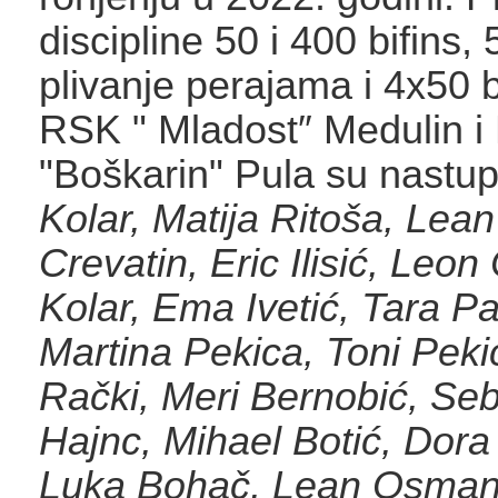
discipline 50 i 400 bifins,
plivanje perajama i 4x50 b
RSK " Mladost″ Medulin 
"Boškarin" Pula su nastupi
Kolar, Matija Ritoša, Lea
Crevatin, Eric Ilisić, Leo
Kolar, Ema Ivetić, Tara Pa
Martina Pekica, Toni Peki
Rački, Meri Bernobić, Seb
Hajnc, Mihael Botić, Dora
Luka Bohač, Lean Osmanov