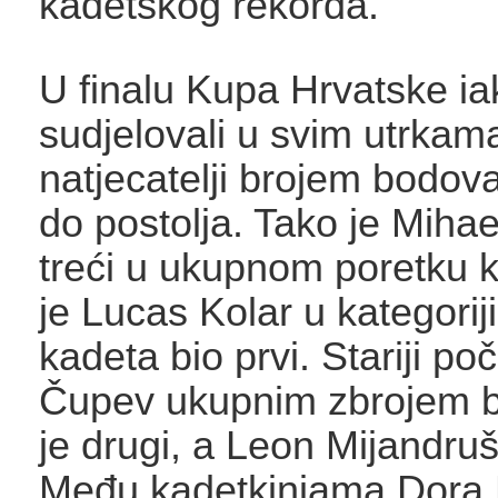
kadetskog rekorda.
U finalu Kupa Hrvatske i
sudjelovali u svim utrkam
natjecatelji brojem bodova 
do postolja. Tako je Mihae
treći u ukupnom poretku 
je Lucas Kolar u kategorij
kadeta bio prvi. Stariji po
Čupev ukupnim zbrojem b
je drugi, a Leon Mijandruši
Među kadetkinjama Dora