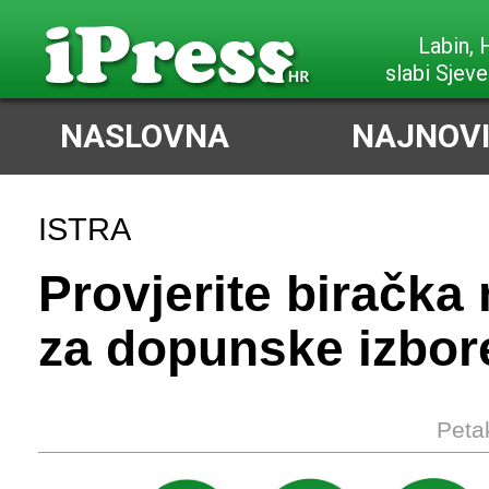
Labin,
slabi Sjeve
NASLOVNA
NAJNOVI
ISTRA
Provjerite biračka
za dopunske izbore
Peta