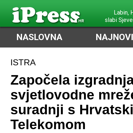
Labin,
slabi Sjeve
NASLOVNA
NAJNOVI
ISTRA
Započela izgradnj
svjetlovodne mreže
suradnji s Hrvatsk
Telekomom