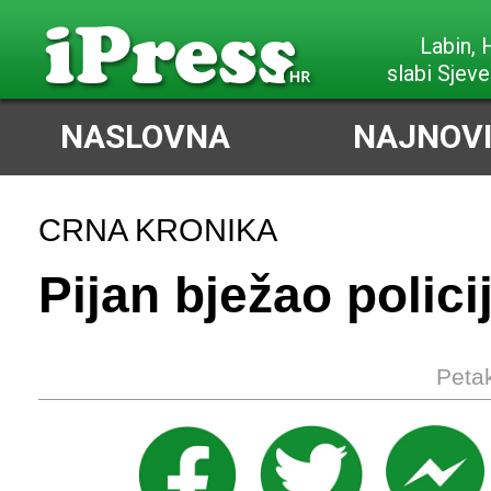
Labin,
slabi Sjeve
NASLOVNA
NAJNOVI
CRNA KRONIKA
Pijan bježao policij
Petak