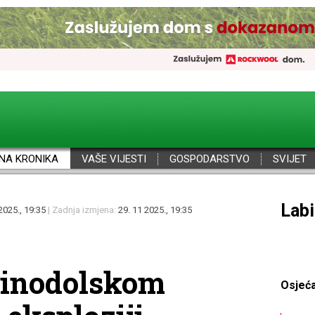
NA KRONIKA
VAŠE VIJESTI
GOSPODARSTVO
SVIJET
Por
2025., 19:35
| Zadnja izmjena:
29. 11 2025., 19:35
Vinodolskom
Osjeć