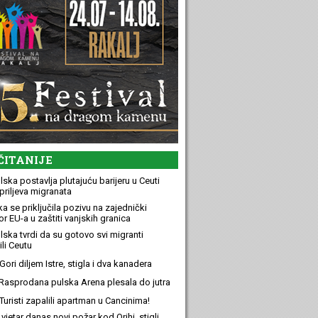
ČITANIJE
ska postavlja plutajuću barijeru u Ceuti
priljeva migranata
a se priključila pozivu na zajednički
r EU-a u zaštiti vanjskih granica
lska tvrdi da su gotovo svi migranti
li Ceutu
ori diljem Istre, stigla i dva kanadera
Rasprodana pulska Arena plesala do jutra
Turisti zapalili apartman u Cancinima!
 vjetar danas novi požar kod Orihi, stigli