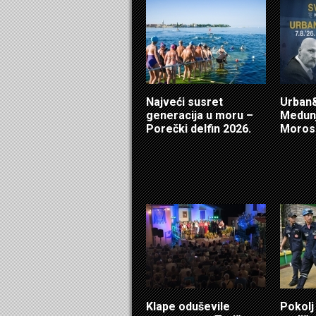
Najveći susret
Urban&
generacija u moru –
Medunj
Porečki delfin 2026.
Morosi
Klape oduševile
Pokolj