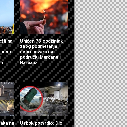
ešti na
Uhićen 73-godišnjak
zbog podmetanja
mer i
četiri požara na
u
području Marčane i
 i
Barbana
laka na
Uskok potvrdio: Dio