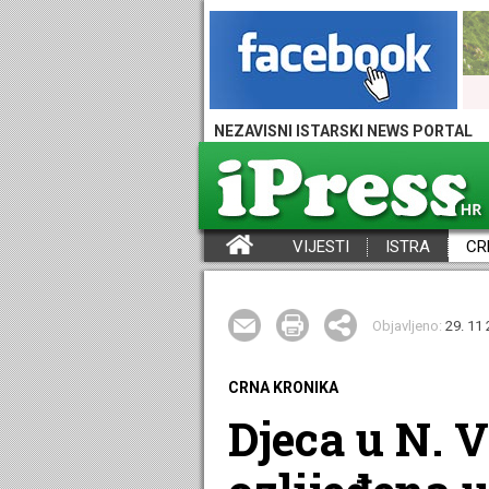
NEZAVISNI ISTARSKI NEWS PORTAL
VIJESTI
ISTRA
CR
iPress - Vijesti iz Istre, Hrvatske i svijeta
Objavljeno:
29. 11 
CRNA KRONIKA
Djeca u N. 