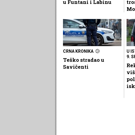
u Funtani i Labinu
tr
Mo
CRNA KRONIKA
U I
9. 
Teško stradao u
Rek
Savičenti
viš
pol
isk