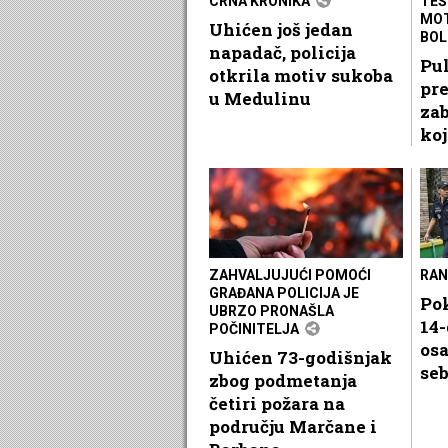
CRNA KRONIKA
TEŠ
MOT
Uhićen još jedan
BOL
napadač, policija
Pul
otkrila motiv sukoba
pre
u Medulinu
zab
koj
ZAHVALJUJUĆI POMOĆI
RAN
GRAĐANA POLICIJA JE
Pok
UBRZO PRONAŠLA
14-
POČINITELJA
osa
Uhićen 73-godišnjak
se
zbog podmetanja
četiri požara na
području Marčane i