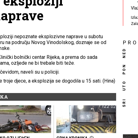
 eksploziji
Vla
naprave
Izl
Zal
sploziji nepoznate eksplozivne naprave u subotu
ru na području Novog Vinodolskog, doznaje se od
PR
nske.
NED
inički bolnički centar Rijeka, a prema do sada
a, ozljede ne bi trebale biti teže.
PON
evidom, naveli su u policiji.
 troje djece, a eksplozija se dogodila u 15 sati. (Hina)
UTO
IKA
SRI