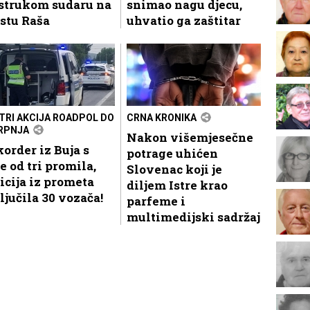
ostrukom sudaru na
snimao nagu djecu,
stu Raša
uhvatio ga zaštitar
STRI AKCIJA ROADPOL DO
CRNA KRONIKA
SRPNJA
Nakon višemjesečne
order iz Buja s
potrage uhićen
e od tri promila,
Slovenac koji je
icija iz prometa
diljem Istre krao
ljučila 30 vozača!
parfeme i
multimedijski sadržaj