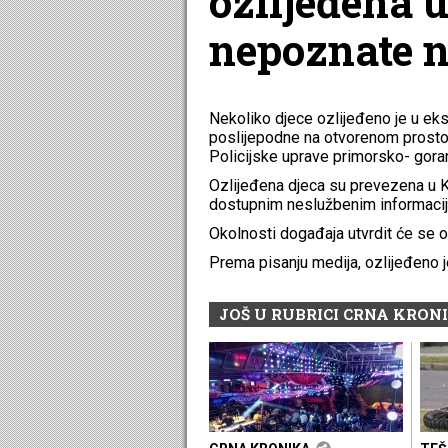
ozlijeđena u
nepoznate 
Nekoliko djece ozlijeđeno je u ek
poslijepodne na otvorenom prosto
Policijske uprave primorsko- gora
Ozlijeđena djeca su prevezena u Kl
dostupnim neslužbenim informacijam
Okolnosti događaja utvrdit će se oč
Prema pisanju medija, ozlijeđeno je
JOŠ U RUBRICI CRNA KRON