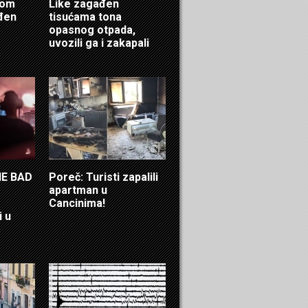
ćom
Like zagađen
eđen
tisućama tona
opasnog otpada,
uvozili ga i zakapali
HE BAD
Poreč: Turisti zapalili
apartman u
Cancinima!
i u