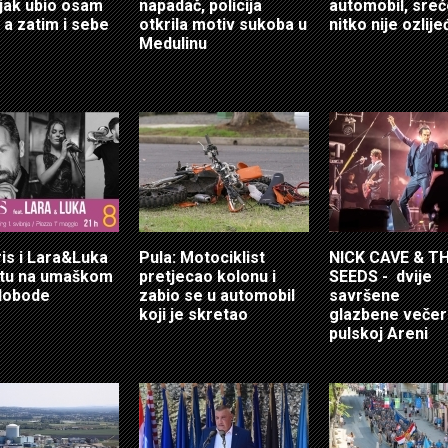
jak ubio osam
napadač, policija
automobil, sre
 a zatim i sebe
otkrila motiv sukoba u
nitko nije ozlij
Medulinu
ris i Lara&Luka
Pula: Motociklist
NICK CAVE & T
otu na umaškom
pretjecao kolonu i
SEEDS - dvije
lobode
zabio se u automobil
savršene
koji je skretao
glazbene večer
pulskoj Areni