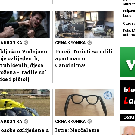
airtract
Puljani
kuću
Otac i
Pula: M
automo
A KRONIKA
CRNA KRONIKA
kljaža u Vodnjanu:
Poreč: Turisti zapalili
je ozlijeđenih,
apartman u
t uhićenih, djeca
Cancinima!
ožena - 'radile su'
ice i pištolj
OSM
A KRONIKA
CRNA KRONIKA
 osobe ozlijeđene u
Istra: Naočalama