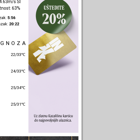
1.53m/s JI
žnost: 42%
azak:
5:58
azak:
20:24
OGNOZA
25/30℃
26/31℃
26/32℃
26/30℃