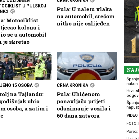
KO OZLIJEĐEN
CRNA KRONIKA
OCIKLIST U PULSKOJ
Pula: U naletu vlaka
NICI
na automobil, srećom
a: Motociklist
nitko nije ozlijeđen
tjecao kolonu i
io se u automobil
i je skretao
NAJ
Španjol
nakon 
JENO 15 OSOBA
CRNA KRONIKA
Hrvatsk
olj na Tajlandu:
Pula: Uhićenom
odgovo
godišnjak ubio
ponavljaču prijeti
Španjo
m osoba, a zatim i
oduzimanje vozila i
napusti
be
60 dana zatvora
VIDEO G
FOTO: 
Poreč: 
Uz jaki