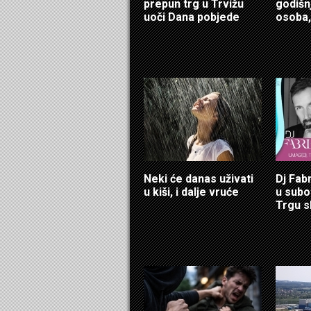
prepun trg u Trvižu
godišn
uoči Dana pobjede
osoba,
Neki će danas uživati
Dj Fab
u kiši, i dalje vruće
u sub
Trgu s