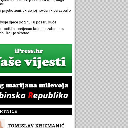
ori
n prijetio ženi, ukrao joj novčanik pa zapalio
 dvoje djece poginuli u požaru kuće
otociklist pretjecao kolonu i zabio se u
bil koji je skretao
RTNICE
TOMISLAV KRIZMANIĆ