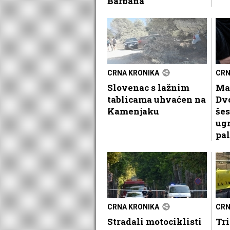
Barbana
CRNA KRONIKA
CRN
Slovenac s lažnim
Ma
tablicama uhvaćen na
Dvo
Kamenjaku
šes
ugr
pal
CRNA KRONIKA
CRN
Stradali motociklisti
Tri