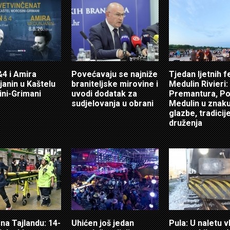
4 i Amira
Povećavaju se najniže
Tjedan ljetnih f
anin u Kaštelu
braniteljske mirovine i
Medulin Rivieri:
ni-Grimani
uvodi dodatak za
Premantura, Po
sudjelovanja u obrani
Medulin u znak
glazbe, tradicije
druženja
 na Tajlandu: 14-
Uhićen još jedan
Pula: U naletu v