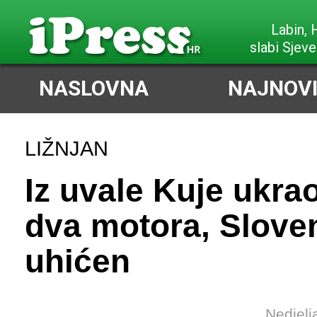
Labin,
slabi Sjeve
NASLOVNA
NAJNOVI
LIŽNJAN
Iz uvale Kuje ukrao
dva motora, Slove
uhićen
Nedjelj