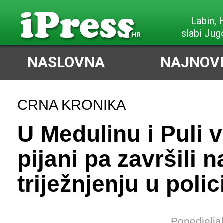
Labin,
slabi Jug
NASLOVNA
NAJNOVI
CRNA KRONIKA
U Medulinu i Puli v
pijani pa završili n
triježnjenju u polici
Ponedjelja