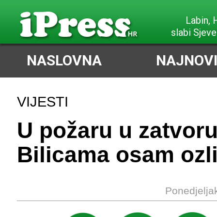
Labin,
slabi Sjeve
NASLOVNA
NAJNOVI
VIJESTI
U požaru u zatvor
Bilicama osam ozl
Ponedjelja