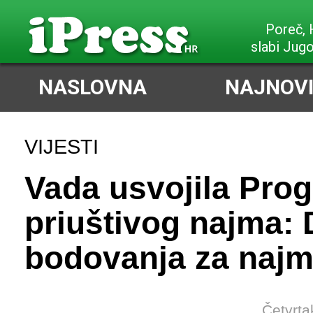
Poreč,
slabi Jug
NASLOVNA
NAJNOVI
VIJESTI
Vada usvojila Pro
priuštivog najma: D
bodovanja za naj
Četvrta