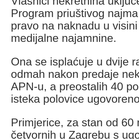
Vlasnici nekretnina uključ
Program priuštivog najma
pravo na naknadu u visini
medijalne najamnine.
Ona se isplaćuje u dvije r
odmah nakon predaje nek
APN-u, a preostalih 40 p
isteka polovice ugovoreno
Primjerice, za stan od 60
četvornih u Zagrebu s u