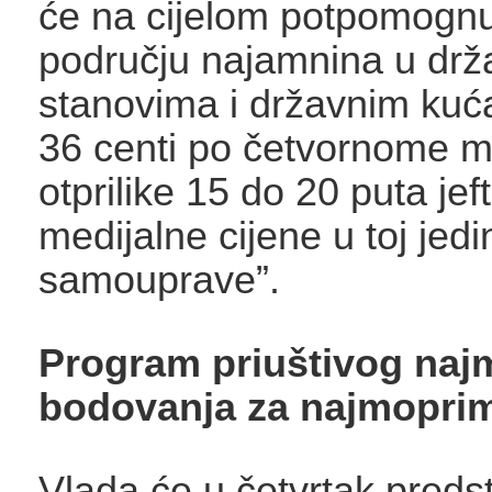
će na cijelom potpomogn
području najamnina u drž
stanovima i državnim kuća
36 centi po četvornome me
otprilike 15 do 20 puta jeft
medijalne cijene u toj jedi
samouprave”.
Program priuštivog najm
bodovanja za najmopri
Vlada će u četvrtak predst