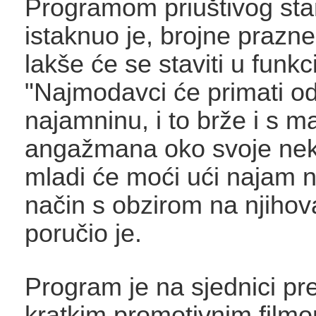
Programom priuštivog sta
istaknuo je, brojne prazn
lakše će se staviti u funkci
"Najmodavci će primati o
najamninu, i to brže i s m
angažmana oko svoje nek
mladi će moći ući najam n
način s obzirom na njihov
poručio je.
Program je na sjednici pre
kratkim promotivnim filmo