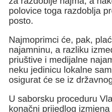
za razdoblje najma, a na
polovice toga razdoblja pr
posto.
Najmoprimci će, pak, plaća
najamninu, a razliku izme
priuštive i medijalne naja
neku jedinicu lokalne sa
osigurat će se iz državno
U saborsku proceduru Vlad
konačni prijedlog izmjena