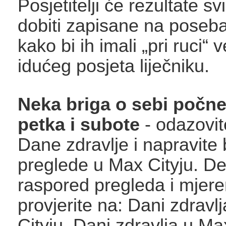
Posjetitelji će rezultate s
dobiti zapisane na poseb
kako bi ih imali „pri ruci“ 
idućeg posjeta liječniku.
Neka briga o sebi počn
petka i subote
- odazovit
Dane zdravlje i napravite
preglede u Max Cityju. De
raspored pregleda i mjere
provjerite na: Dani zdravl
Cityju. Dani zdravlja u Ma