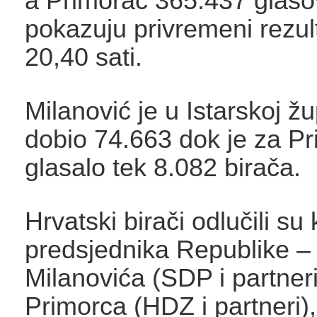
a Primorac 365.437 glaso
pokazuju privremeni rezult
20,40 sati.
Milanović je u Istarskoj žu
dobio 74.663 dok je za P
glasalo tek 8.082 birača.
Hrvatski birači odlučili su
predsjednika Republike –
Milanovića (SDP i partneri
Primorca (HDZ i partneri),