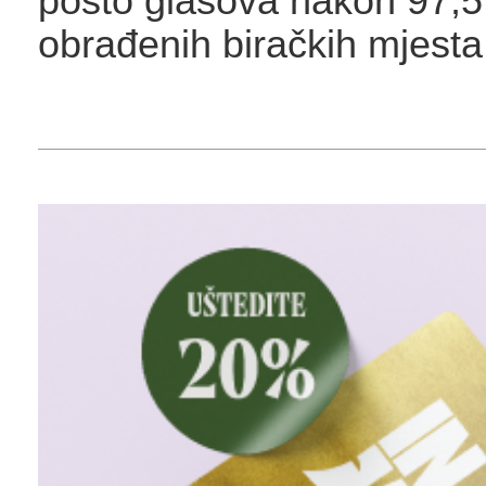
posto glasova nakon 97,5
obrađenih biračkih mjesta