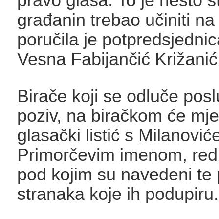
pravo glasa. To je nešto š
građanin trebao učiniti na
poručila je potpredsjedni
Vesna Fabijančić Križanić
Birače koji se odluče posl
poziv, na
biračkom će mje
glasački listić s Milanović
Primorčevim imenom, red
pod kojim su navedeni te
stranaka koje ih podupiru.