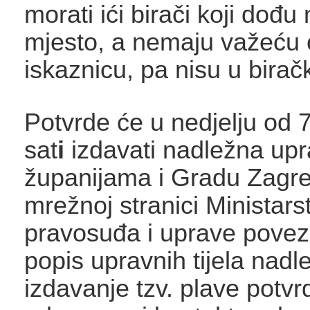
morati ići birači koji dođu
mjesto, a nemaju važeću
iskaznicu, pa nisu u bira
Potvrde će u nedjelju od 
sat
i
izdavati nadležna upra
županijama i Gradu Zagre
mrežnoj stranici Ministars
pravosuđa i uprave povez
popis upravnih tijela nadl
izdavanje tzv. plave potvr