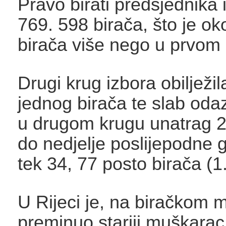
Pravo birati predsjednika 
769. 598 birača, što je ok
birača više nego u prvom 
Drugi krug izbora obilježil
jednog birača te slab odazi
u drugom krugu unatrag 2
do nedjelje poslijepodne g
tek 34, 77 posto birača (1
U Rijeci je, na biračkom 
preminuo stariji muškarac,