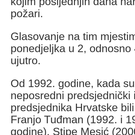
kojim posljednjih dana har
požari.
Glasovanje na tim mjestim
ponedjeljka u 2, odnosno 
ujutro.
Od 1992. godine, kada su 
neposredni predsjednički i
predsjednika Hrvatske bili
Franjo Tuđman (1992. i 1
godine), Stipe Mesić (2000