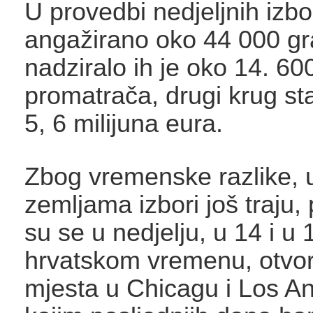
U provedbi nedjeljnih izbor
angažirano oko 44 000 g
nadziralo ih je oko 14. 60
promatrača, drugi krug st
5, 6 milijuna eura.
Zbog vremenske razlike, 
zemljama izbori još traju,
su se u nedjelju, u 14 i u 
hrvatskom vremenu, otvori
mjesta u Chicagu i Los A