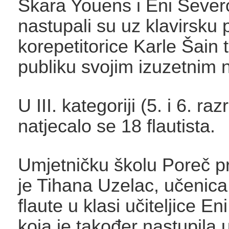
Škara Youens i Eni Sever
nastupali su uz klavirsku 
korepetitorice Karle Šain t
publiku svojim izuzetnim
U III. kategoriji (5. i 6. raz
natjecalo se 18 flautista.
Umjetničku školu Poreč pr
je Tihana Uzelac, učenica
flaute u klasi učiteljice E
koja je također nastupila 