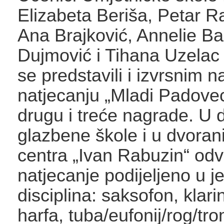
Elizabeta Beriša, Petar R
Ana Brajković, Annelie Bar
Dujmović i Tihana Uzelac
se predstavili i izvrsnim 
natjecanju „Mladi Padovec“
drugu i treće nagrade. U 
glazbene škole i u dvoran
centra „Ivan Rabuzin“ odvi
natjecanje podijeljeno u 
disciplina: saksofon, klarin
harfa, tuba/eufonij/rog/tr