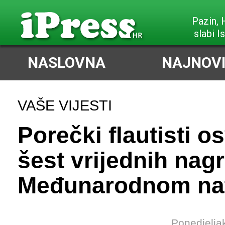
Pazin,
slabi I
NASLOVNA
NAJNOVI
VAŠE VIJESTI
Porečki flautisti os
šest vrijednih nag
Međunarodnom nat
Ponedjelja