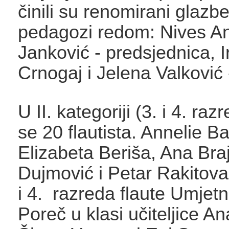
činili su renomirani glazben
pedagozi redom: Nives An
Janković - predsjednica, 
Crnogaj i Jelena Valković 
U II. kategoriji (3. i 4. raz
se 20 flautista. Annelie Ba
Elizabeta Beriša, Ana Braj
Dujmović i Petar Rakitovac
i 4. razreda flaute Umjetn
Poreč u klasi učiteljice A