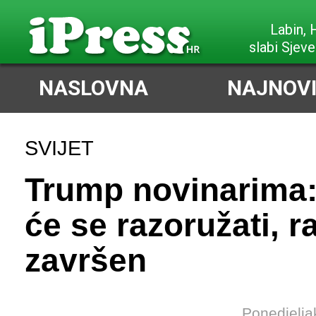
Labin,
slabi Sjeve
NASLOVNA
NAJNOVI
SVIJET
Trump novinarima
će se razoružati, ra
završen
Ponedjelja