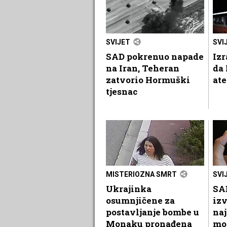
SVIJET
SVI
SAD pokrenuo napade
Izr
na Iran, Teheran
da 
zatvorio Hormuški
at
tjesnac
MISTERIOZNA SMRT
SVI
Ukrajinka
SA
osumnjičene za
iz
postavljanje bombe u
naj
Monaku pronađena
mo