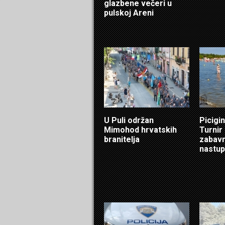
glazbene večeri u
pulskoj Areni
U Puli održan
Picigin
Mimohod hrvatskih
Turnir
branitelja
zabavn
nastup