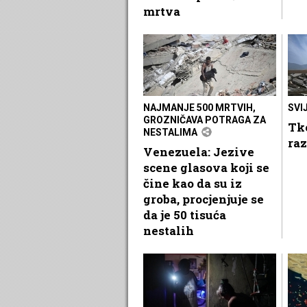
mrtva
NAJMANJE 500 MRTVIH,
SVI
GROZNIČAVA POTRAGA ZA
Tk
NESTALIMA
ra
Venezuela: Jezive
scene glasova koji se
čine kao da su iz
groba, procjenjuje se
da je 50 tisuća
nestalih