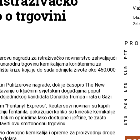
istraživačko
Vla
 o trgovini
Izl
Zal
PR
PET
zerovu nagradu za istraživačko novinarstvo zahvaljujući
međunarodnu trgovinu kemikalijama korištenima za
SUB
dištu krize koja je do sada odnijela živote oko 450.000
NED
iri Pulitzerove nagrade, dok je časopis The New
eštavanje o ključnim svjetskim događajima poput
edsjedničkog kandidata Donalda Trumpa i rata u Gazi.
PON
 "Fentanyl Express", Reutersovi novinari su kupili
ju fentanila, pokazujući koliko su kineske kemikalije
UTO
tičkim opioidima lako dostupne i jeftine, te zašto
taviti ovu smrtonosnu trgovinu.
vio dovoljno kemikalija i opreme za proizvodnju droge
a dolara.