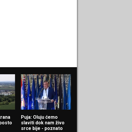
trana
Puja: Oluju ćemo
 posto
slaviti dok nam živo
srce bije - poznato