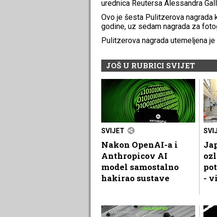
urednica Reutersa Alessandra Gall
Ovo je šesta Pulitzerova nagrada k
godine, uz sedam nagrada za fotog
Pulitzerova nagrada utemeljena je 
JOŠ U RUBRICI SVIJET
SVIJET
SVI
Nakon OpenAI-a i
Jap
Anthropicov AI
oz
model samostalno
pot
hakirao sustave
- v