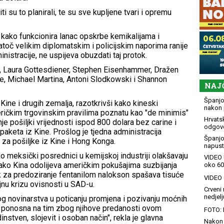
iti su to planirali, te su sve kupljene tvari i opremu
la kako funkcionira lanac opskrbe kemikalijama i
atoč velikim diplomatskim i policijskim naporima ranije
istracije, ne uspijeva obuzdati taj protok.
n, Laura Gottesdiener, Stephen Eisenhammer, Dražen
ke, Michael Martina, Antoni Slodkowski i Shannon
NAJ
Španjol
Kine i drugih zemalja, razotkrivši kako kineski
nakon 
eričkim trgovinskim pravilima poznatu kao "de minimis"
Hrvatsk
je pošiljki vrijednosti ispod 800 dolara bez carine i
odgovo
paketa iz Kine. Prošlog je tjedna administracija
Španjo
za pošiljke iz Kine i Hong Konga.
napusti
o meksički posrednici u kemijskoj industriji olakšavaju
VIDEO 
ako Kina odolijeva američkim pokušajima suzbijanja
oko 60
ek za predoziranje fentanilom nalokson spašava tisuće
VIDEO G
eljnu krizu ovisnosti u SAD-u.
Crveni 
nedjelj
og novinarstva u poticanju promjena i pozivanju moćnih
 ponosna na tim zbog njihove predanosti ovom
FOTO: 
stven, slojevit i osoban način", rekla je glavna
Nakon 