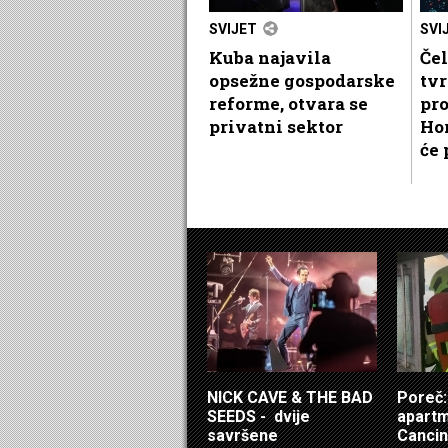
SVIJET
SVI
Kuba najavila
Če
opsežne gospodarske
tv
reforme, otvara se
pr
privatni sektor
Ho
će 
NICK CAVE & THE BAD
Poreč: 
SEEDS - dvije
apartm
savršene
Cancin