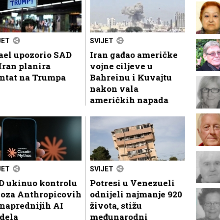
JET
SVIJET
ael upozorio SAD
Iran gađao američke
Iran planira
vojne ciljeve u
entat na Trumpa
Bahreinu i Kuvajtu
nakon vala
američkih napada
JET
SVIJET
D ukinuo kontrolu
Potresi u Venezueli
voza Anthropicovih
odnijeli najmanje 920
naprednijih AI
života, stižu
dela
međunarodni