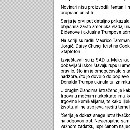
Novinari nisu proizvodili fentanil, n
propisno uništili.
Serija je prvi put detaljno prikaza
objasnila zašto američka vlada, un
Bidenove i aktualne Trumpove admin
Na seriji su radili Maurice Tamma
Jorgić, Daisy Chung, Kristina Coo
Stapleton.
Izvještavali su iz SAD-a, Meksika, 
dobavljači iskorištavaju rupu u am
pravilo, što im je omogućavalo slan
nadzora, što je dovelo do poplave 
Donalda Trumpa ukinula tu iznimku 
U drugim člancima istraženo je kak
trgovinu moćnim narkokartelima, k
trgovine kemikalijama, te kako lij
života, ali ne uspijeva riješiti tem
"Serija je dokaz snage istraživačk
na odgovornost. Nevjerojatno sam
važnom zadatku, ispričanom na jedin