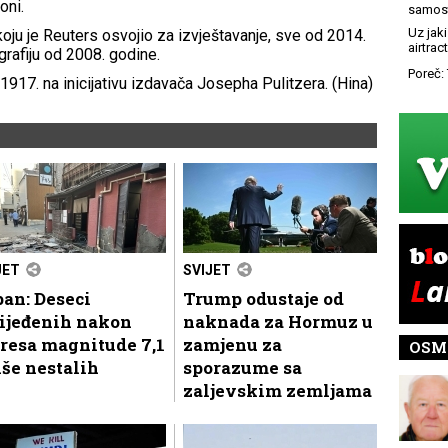
oni.
samost
Uz jaki
oju je Reuters osvojio za izvještavanje, sve od 2014.
airtract
rafiju od 2008. godine.
Poreč: 
1917. na inicijativu izdavača Josepha Pulitzera. (Hina)
JET
SVIJET
an: Deseci
Trump odustaje od
lijeđenih nakon
naknada za Hormuz u
resa magnitude 7,1
zamjenu za
OSM
iše nestalih
sporazume sa
zaljevskim zemljama