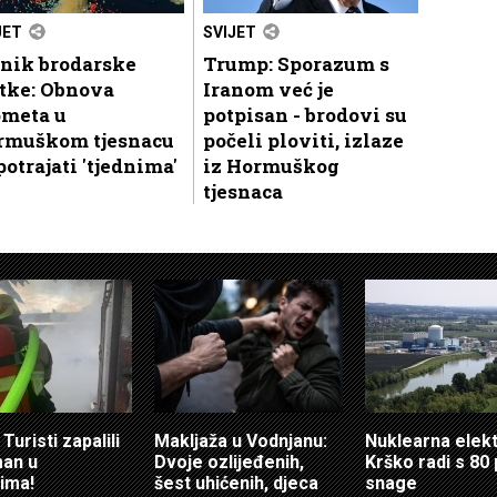
JET
SVIJET
lnik brodarske
Trump: Sporazum s
rtke: Obnova
Iranom već je
ometa u
potpisan - brodovi su
rmuškom tjesnacu
počeli ploviti, izlaze
potrajati 'tjednima'
iz Hormuškog
tjesnaca
Turisti zapalili
Makljaža u Vodnjanu:
Nuklearna elek
an u
Dvoje ozlijeđenih,
Krško radi s 80
ima!
šest uhićenih, djeca
snage