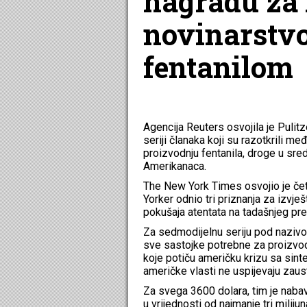
nagradu za 
novinarstvo
fentanilom
Agencija Reuters osvojila je Pulit
seriji članaka koji su razotkrili 
proizvodnju fentanila, droge u sre
Amerikanaca.
The New York Times osvojio je čet
Yorker odnio tri priznanja za izvj
pokušaja atentata na tadašnjeg pr
Za sedmodijelnu seriju pod nazivom
sve sastojke potrebne za proizvodn
koje potiču američku krizu sa sinte
američke vlasti ne uspijevaju zaus
Za svega 3600 dolara, tim je naba
u vrijednosti od najmanje tri milijun