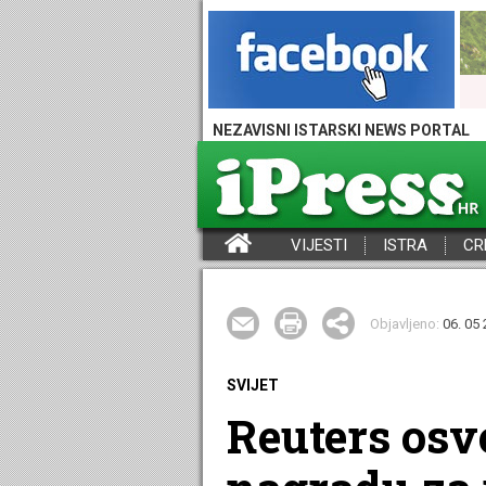
NEZAVISNI ISTARSKI NEWS PORTAL
VIJESTI
ISTRA
CR
iPress - Vijesti iz Istre, Hrvatske i svijeta
Objavljeno:
06. 05 
SVIJET
Reuters osv