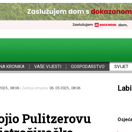
NA KRONIKA
VAŠE VIJESTI
GOSPODARSTVO
SVIJET
Por
2025., 08:06
| Zadnja izmjena:
06. 05 2025., 08:06
ojio Pulitzerovu
Osjeć