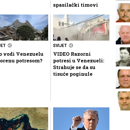
spasilački timovi
JET
SVIJET
o vodi Venezuelu
VIDEO Razorni
zorenu potresom?
potresi u Venezueli:
Strahuje se da su
tisuće poginule