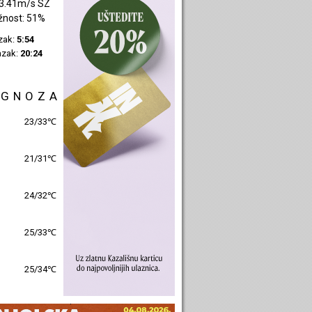
3.34m/s SI
žnost: 51%
azak:
5:55
azak:
20:27
OGNOZA
27/32℃
24/30℃
25/31℃
26/31℃
26/32℃