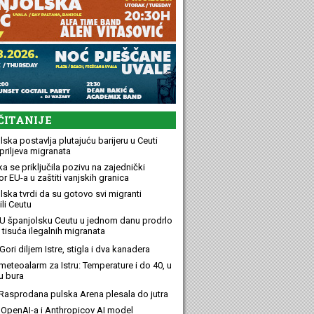
ČITANIJE
ska postavlja plutajuću barijeru u Ceuti
priljeva migranata
a se priključila pozivu na zajednički
r EU-a u zaštiti vanjskih granica
lska tvrdi da su gotovo svi migranti
li Ceutu
U španjolsku Ceutu u jednom danu prodrlo
 tisuća ilegalnih migranata
ori diljem Istre, stigla i dva kanadera
meteoalarm za Istru: Temperature i do 40, u
u bura
Rasprodana pulska Arena plesala do jutra
OpenAI-a i Anthropicov AI model