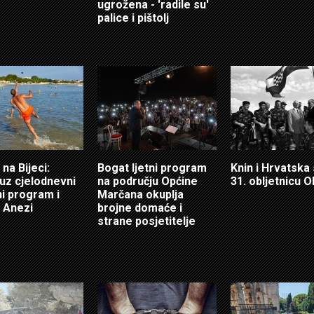
ugrožena - 'radile su'
palice i pištolj
 na Bijeci:
Bogat ljetni program
Knin i Hrvatska
 uz cjelodnevni
na području Općine
31. obljetnicu O
i program i
Marčana okuplja
 Anezi
brojne domaće i
strane posjetitelje