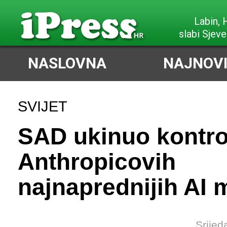
Labin,
slabi Sjeve
NASLOVNA
NAJNOVI
SVIJET
SAD ukinuo kontro
Anthropicovih
najnaprednijih AI 
Srijed