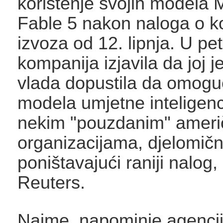
korištenje svojih modela 
Fable 5 nakon naloga o ko
izvoza od 12. lipnja. U pet
kompanija izjavila da joj 
vlada dopustila da omoguć
modela umjetne inteligenc
nekim "pouzdanim" ameri
organizacijama, djelomičn
poništavajući raniji nalog,
Reuters.
Naime, napominje agencij