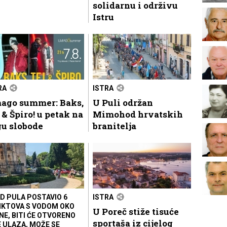
solidarnu i održivu
Istru
RA
ISTRA
ago summer: Baks,
U Puli održan
 & Špiro! u petak na
Mimohod hrvatskih
gu slobode
branitelja
D PULA POSTAVIO 6
ISTRA
KTOVA S VODOM OKO
U Poreč stiže tisuće
NE, BITI ĆE OTVORENO
sportaša iz cijelog
E ULAZA, MOŽE SE