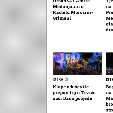
Urban&4 i Amira
Tje
Medunjanin u
na 
Kaštelu Morosini-
Pr
Grimani
Me
gla
dr
ISTRA
IST
Klape oduševile
Bog
prepun trg u Trvižu
na 
uoči Dana pobjede
Ma
bro
str