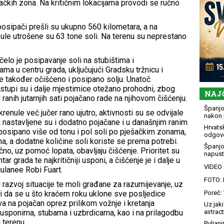
šačkih zona. Na kritičnim lokacijama provodi se ručno
 posipači prešli su ukupno 560 kilometara, a na
le utrošene su 63 tone soli. Na terenu su neprestano
.
očelo je posipavanje soli na stubištima i
ma u centru grada, uključujući Gradsku tržnicu i
je također očišćeno i posipano solju. Unatoč
tupi su i dalje mjestimice otežano prohodni, zbog
NAJ
ranih jutarnjih sati pojačano rade na njihovom čišćenju.
Španjol
enule već jučer rano ujutro, aktivnosti su se odvijale
nakon 
a nastavljene su i dodatno pojačane i u današnjim ranim
Hrvatsk
 posipano više od tonu i pol soli po pješačkim zonama,
odgovo
, a dodatne količine soli koriste se prema potrebi.
Španjo
učno, uz pomoć lopata, obavljaju čišćenje. Prioritet su
napusti
r grada te najkritičniji usponi, a čišćenje je i dalje u
VIDEO G
rculanee Robi Fuart.
FOTO: 
 razvoj situacije te moli građane za razumijevanje, uz
i da se u što kraćem roku uklone sve posljedice
Poreč: 
a na pojačan oprez prilikom vožnje i kretanja
Uz jaki
usponima, stubama i uzbrdicama, kao i na prilagodbu
airtract
 terenu.
Puljani