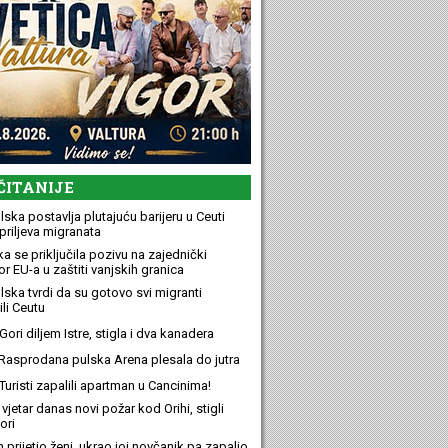
ČITANIJE
ska postavlja plutajuću barijeru u Ceuti
priljeva migranata
a se priključila pozivu na zajednički
r EU-a u zaštiti vanjskih granica
lska tvrdi da su gotovo svi migranti
li Ceutu
ori diljem Istre, stigla i dva kanadera
Rasprodana pulska Arena plesala do jutra
Turisti zapalili apartman u Cancinima!
 vjetar danas novi požar kod Orihi, stigli
ori
n prijetio ženi, ukrao joj novčanik pa zapalio