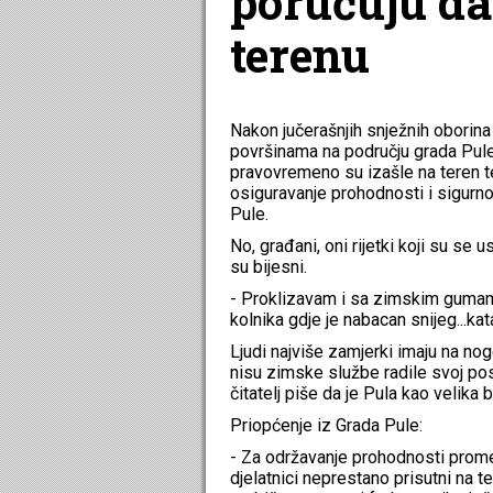
poručuju da
terenu
Nakon jučerašnjih snježnih oborina
površinama na području grada Pul
pravovremeno su izašle na teren t
osiguravanje prohodnosti i sigurnos
Pule.
No, građani, oni rijetki koji su se u
su bijesni.
- Proklizavam i sa zimskim gumama
kolnika gdje je nabacan snijeg...kata
Ljudi najviše zamjerki imaju na no
nisu zimske službe radile svoj posa
čitatelj piše da je Pula kao velika 
Priopćenje iz Grada Pule:
- Za održavanje prohodnosti promet
djelatnici neprestano prisutni na 