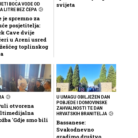
svijeta
JETI BOCA VODE OD
A LITRE BEZ ČEPA
 je spremno za
uće posjetitelja:
k Cave dvije
eri u Areni usred
žešćeg toplinskog
la
RA
U UMAGU OBILJEŽEN DAN
POBJEDE I DOMOVINSKE
uli otvorena
ZAHVALNOSTI TE DAN
ltimedijalna
HRVATSKIH BRANITELJA
ožba 'Gdje smo bili
Bassanese:
Svakodnevno
gradimo društvo