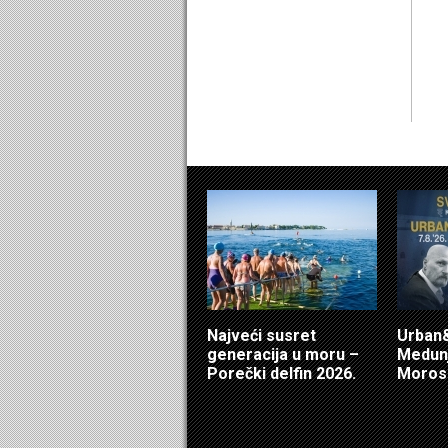
Najveći susret
Urban&
generacija u moru –
Medunj
Porečki delfin 2026.
Morosi