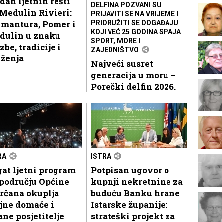
dan ljetnih fešti
DELFINA POZVANI SU
Medulin Rivieri:
PRIJAVITI SE NA VRIJEME I
emantura, Pomer i
PRIDRUŽITI SE DOGAĐAJU
KOJI VEĆ 25 GODINA SPAJA
dulin u znaku
SPORT, MORE I
zbe, tradicije i
ZAJEDNIŠTVO
uženja
Najveći susret
generacija u moru –
Porečki delfin 2026.
RA
ISTRA
at ljetni program
Potpisan ugovor o
području Općine
kupnji nekretnine za
rčana okuplja
buduću Banku hrane
jne domaće i
Istarske županije:
ane posjetitelje
strateški projekt za