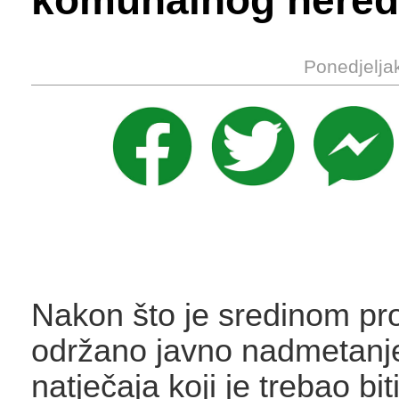
komunalnog nere
Ponedjelja
Nakon što je sredinom pro
održano javno nadmetanje
natječaja koji je trebao bit