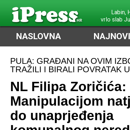
Poreč,
vrlo sla
NASLOVNA
NAJNOVI
PULA: GRAĐANI NA OVIM IZB
TRAŽILI I BIRALI POVRATAK
NL Filipa Zoričića:
Manipulacijom nat
do unaprjeđenja