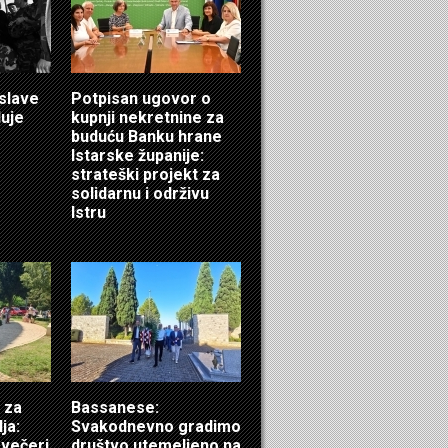
 slave
Potpisan ugovor o
luje
kupnji nekretnine za
buduću Banku hrane
Istarske županije:
strateški projekt za
solidarnu i održivu
Istru
 za
Bassanese:
ja:
Svakodnevno gradimo
 večeri
društvo utemeljeno na