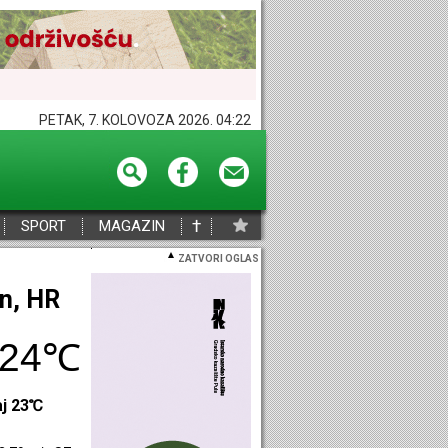
PETAK, 7. KOLOVOZA 2026. 04:22
†
SPORT
MAGAZIN
ZATVORI OGLAS
eč, HR
29℃
aj 28℃