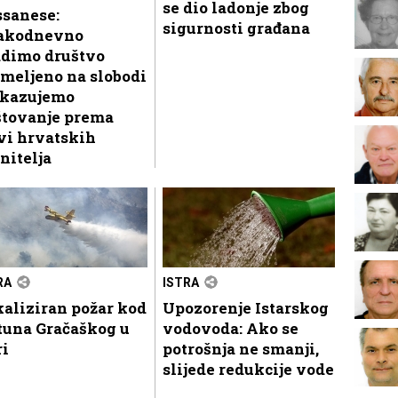
se dio ladonje zbog
ssanese:
sigurnosti građana
akodnevno
adimo društvo
meljeno na slobodi
skazujemo
štovanje prema
vi hrvatskih
nitelja
RA
ISTRA
aliziran požar kod
Upozorenje Istarskog
tuna Gračaškog u
vodovoda: Ako se
ri
potrošnja ne smanji,
slijede redukcije vode