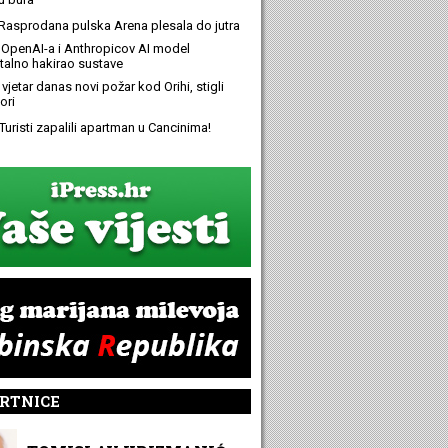
Rasprodana pulska Arena plesala do jutra
OpenAI-a i Anthropicov AI model
alno hakirao sustave
 vjetar danas novi požar kod Orihi, stigli
ori
Turisti zapalili apartman u Cancinima!
RTNICE