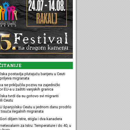
ČITANIJE
ska postavlja plutajuću barijeru u Ceuti
priljeva migranata
a se priključila pozivu na zajednički
r EU-a u zaštiti vanjskih granica
lska tvrdi da su gotovo svi migranti
li Ceutu
U španjolsku Ceutu u jednom danu prodrlo
 tisuća ilegalnih migranata
ori diljem Istre, stigla i dva kanadera
meteoalarm za Istru: Temperature i do 40, u
u bura