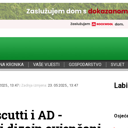
NA KRONIKA
VAŠE VIJESTI
GOSPODARSTVO
SVIJET
Por
2025., 13:47
| Zadnja izmjena:
23. 05 2025., 13:47
utti i AD -
Osjeć