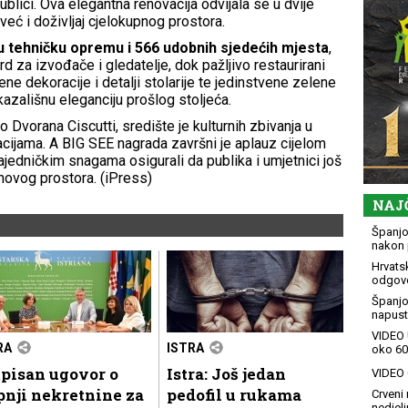
blici. Ova elegantna renovacija odvijala se u dvije
već i doživljaj cjelokupnog prostora.
 tehničku opremu i
566 udobnih sjedećih mjesta
,
d za izvođače i gledatelje, dok pažljivo restaurirani
ene dekoracije i detalji stolarije te jedinstvene zelene
azališnu eleganciju prošlog stoljeća.
 Dvorana Ciscutti, središte je kulturnih zbivanja u
vacijama. A BIG SEE nagrada završni je aplauz cijelom
 zajedničkim snagama osigurali da publika i umjetnici još
novog prostora. (iPress)
NAJ
Španjol
nakon 
Hrvatsk
odgovo
Španjo
napusti
VIDEO 
RA
ISTRA
oko 60
pisan ugovor o
Istra: Još jedan
VIDEO G
nji nekretnine za
pedofil u rukama
Crveni 
nedjelj