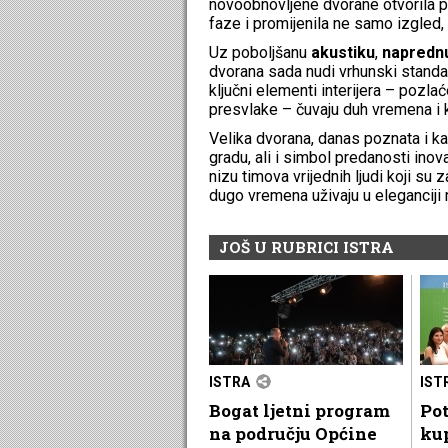
novoobnovljene dvorane otvorila pu
faze i promijenila ne samo izgled, 
Uz poboljšanu
akustiku
,
naprednu
dvorana sada nudi vrhunski standar
ključni elementi interijera – pozlać
presvlake – čuvaju duh vremena i k
Velika dvorana, danas poznata i kao
gradu, ali i simbol predanosti ino
nizu timova vrijednih ljudi koji su
dugo vremena uživaju u eleganciji 
JOŠ U RUBRICI ISTRA
ISTRA
IST
Bogat ljetni program
Pot
na području Općine
kup