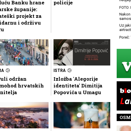
duću Banku hrane
policije
FOTO: 
arske županije:
Nakon 
ateški projekt za
samost
idarnu i održivu
Uz jaki
ru
airtract
Poreč: 
RA
ISTRA
uli održan
Izložba 'Alegorije
mohod hrvatskih
identiteta' Dimitija
nitelja
Popovića u Umagu
OSM