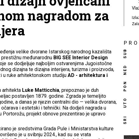
i dizajn ovjenčani
Vla
nom nagradom za
Izl
Zal
ijera
PR
SUB
uređenja velike dvorane Istarskog narodnog kazališta
je prestižnu međunarodnu
BIG SEE Interior Design
 koje se dodjeljuje najboljim ostvarenjima Jugoistočne
NED
dnog dizajna te dizajna interijera, turizma i proizvoda,
i u ruke arhitektonskom studiju
AD - arhitektura i
PON
m arhitekta
Luke Matticchia
, prepoznao je duh
eljac postavljen 1879. godine. Zgrada je temeljito
UTO
odine, a danas je njezin centralni dio — velika dvorana,
očarava i estetski i tehnički. Na dodjeli nagrada u
 u Portorožu, projekt obnove prezentirao je upravo
SRI
ncirano je sredstvima Grada Pule i Ministarstva kulture
ovršeno je u svibnju 2024., kad su se vrata