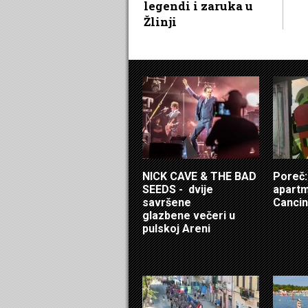
legendi i zaruka u
Žlinji
NICK CAVE & THE BAD
Poreč: 
SEEDS - dvije
apartm
savršene
Cancin
glazbene večeri u
pulskoj Areni