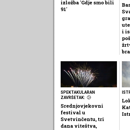
izložba 'Gdje smo bili
Ba
91'
Sv
gr
ute
i i
po
žrt
bra
SPEKTAKULARAN
IST
ZAVRŠETAK:
Lok
Srednjovjekovni
Ka
festival u
Ist
Svetvinčentu, tri
dana viteštva,