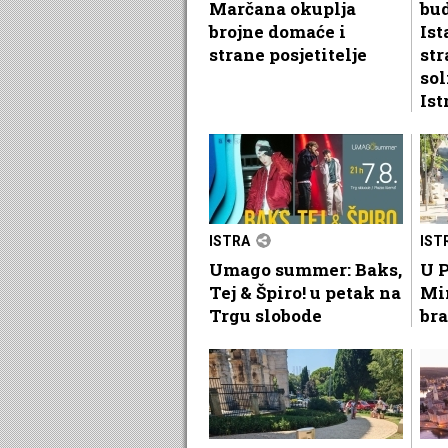
Marčana okuplja
bu
brojne domaće i
Ist
strane posjetitelje
str
sol
Ist
ISTRA
IST
Umago summer: Baks,
U P
Tej & Špiro! u petak na
Mi
Trgu slobode
bra