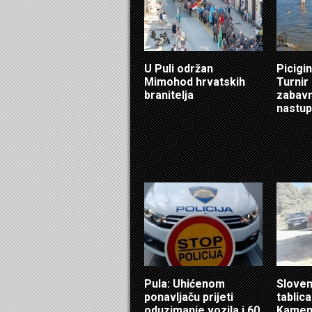
U Puli održan
Picigin
Mimohod hrvatskih
Turnir
branitelja
zabavn
nastup
Pula: Uhićenom
Sloven
ponavljaču prijeti
tablic
oduzimanje vozila i 60
Kamen