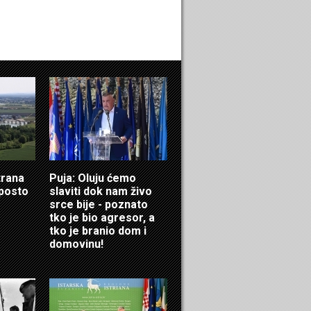
trana
Puja: Oluju ćemo
 posto
slaviti dok nam živo
srce bije - poznato
tko je bio agresor, a
tko je branio dom i
domovinu!