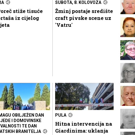
RA
SUBOTA, 8. KOLOVOZA
oreč stiže tisuće
Žminj postaje središte
rtaša iz cijelog
craft pivske scene uz
jeta
'Vatru'
MAGU OBILJEŽEN DAN
PULA
JEDE I DOMOVINSKE
Hitna intervencija na
VALNOSTI TE DAN
Giardinima: uklanja
ATSKIH BRANITELJA