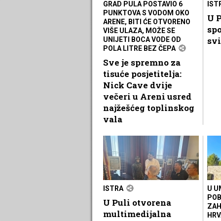
GRAD PULA POSTAVIO 6
IST
PUNKTOVA S VODOM OKO
U P
ARENE, BITI ĆE OTVORENO
spo
VIŠE ULAZA, MOŽE SE
svi
UNIJETI BOCA VODE OD
POLA LITRE BEZ ČEPA
Sve je spremno za
tisuće posjetitelja:
Nick Cave dvije
večeri u Areni usred
najžešćeg toplinskog
vala
ISTRA
U U
POB
U Puli otvorena
ZAH
multimedijalna
HRV