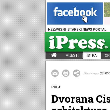
NEZAVISNI ISTARSKI NEWS PORTAL
VIJESTI
ISTRA
CR
iPress - Vijesti iz Istre, Hrvatske i svijeta
Objavljeno:
23. 05 
PULA
Dvorana Cisc