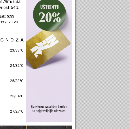
2.7m/s SI
žnost: 37%
azak:
5:57
azak:
20:25
OGNOZA
25/31℃
26/31℃
26/31℃
26/32℃
28/28℃