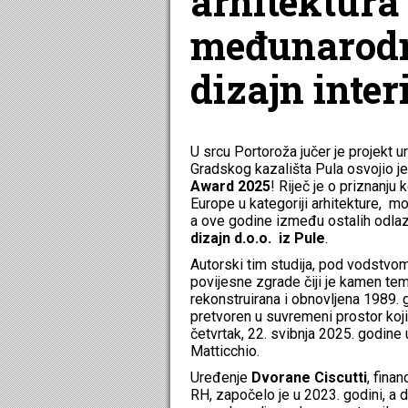
arhitektura 
međunarod
dizajn inter
U srcu Portoroža jučer je projekt 
Gradskog kazališta Pula osvojio 
Award 2025
! Riječ je o priznanju
Europe u kategoriji arhitekture, mo
a ove godine između ostalih odlaz
dizajn d.o.o. iz Pule
.
Autorski tim studija, pod vodstvo
povijesne zgrade čiji je kamen tem
rekonstruirana i obnovljena 1989. g
pretvoren u suvremeni prostor koji 
četvrtak, 22. svibnja 2025. godine
Matticchio.
Uređenje
Dvorane Ciscutti
, fina
RH, započelo je u 2023. godini, a d