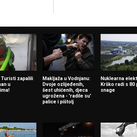
Turisti zapalili
Makljaža u Vodnjanu:
Nuklearna elek
an u
Dvoje ozlijeđenih,
Krško radi s 80
ima!
šest uhićenih, djeca
snage
ugrožena - 'radile su'
palice i pištolj