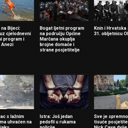
 na Bijeci:
Bogat ljetni program
Knin i Hrvatska
 uz cjelodnevni
na području Općine
31. obljetnicu O
i program i
Marčana okuplja
 Anezi
brojne domaće i
strane posjetitelje
ac s lažnim
Istra: Još jedan
Sve je spremno
ama uhvaćen na
pedofil u rukama
tisuće posjetitel
jaku
policije
Nick Cave dvije