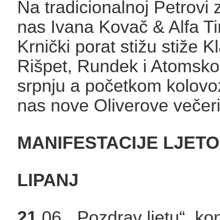
Na tradicionalnoj Petrovi 
nas Ivana Kovač & Alfa T
Krnički porat stižu stiže K
Rišpet, Rundek i Atomsko 
srpnju a početkom kolovo
nas nove Oliverove večer
MANIFESTACIJE LJETO
LIPANJ
21.
06. „Pozdrav ljetu“, ko