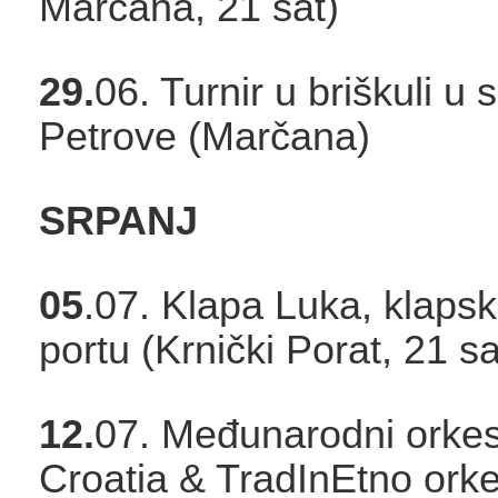
Marčana, 21 sat)
29.
06. Turnir u briškuli u 
Petrove (Marčana)
SRPANJ
05
.07. Klapa Luka, klaps
portu (Krnički Porat, 21 sa
12.
07. Međunarodni orkes
Croatia & TradInEtno orke