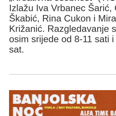
Izlažu Iva Vrbanec Šarić,
Škabić, Rina Cukon i Mir
Križanić. Razgledavanje 
osim srijede od 8-11 sati 
sat.