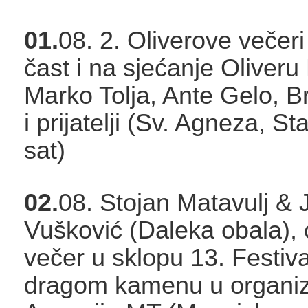
01.
08. 2. Oliverove večeri
čast i na sjećanje Oliveru
Marko Tolja, Ante Gelo, B
i prijatelji (Sv. Agneza, St
sat)
02.
08. Stojan Matavulj & 
Vušković (Daleka obala), 
večer u sklopu 13. Festiv
dragom kamenu u organiza