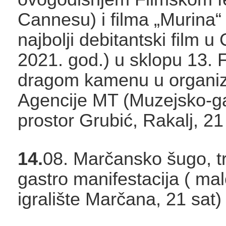
Cannesu) i filma „Murina“
najbolji debitantski film 
2021. god.) u sklopu 13. 
dragom kamenu u organiza
Agencije MT (Muzejsko-gal
prostor Grubić, Rakalj, 21
14.
08. Marčansko šugo, t
gastro manifestacija ( m
igralište Marčana, 21 sat)