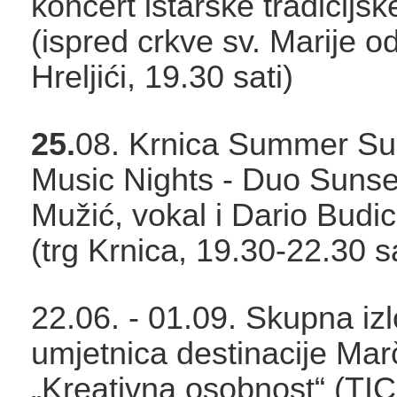
koncert istarske tradicijs
(ispred crkve sv. Marije od
Hreljići, 19.30 sati)
25.
08. Krnica Summer S
Music Nights - Duo Sunse
Mužić, vokal i Dario Budici
(trg Krnica, 19.30-22.30 sa
22.06. - 01.09. Skupna iz
umjetnica destinacije Ma
„Kreativna osobnost“ (TIC