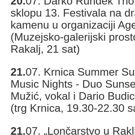
20.
07. Darko Rundek Trio,
sklopu 13. Festivala na 
kamenu u organizaciji Ag
(Muzejsko-galerijski prost
Rakalj, 21 sat)
21.
07. Krnica Summer S
Music Nights - Duo Sunse
Mužić, vokal i Dario Budici
(trg Krnica, 19.30-22.30 sa
21.
07. „Lončarstvo u Raklj