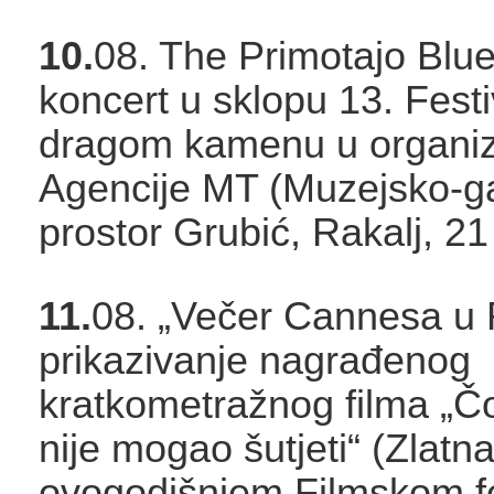
10.
08. The Primotajo Blu
koncert u sklopu 13. Fest
dragom kamenu u organiza
Agencije MT (Muzejsko-gal
prostor Grubić, Rakalj, 21
11.
08. „Večer Cannesa u R
prikazivanje nagrađenog
kratkometražnog filma „Čo
nije mogao šutjeti“ (Zlat
ovogodišnjem Filmskom fe