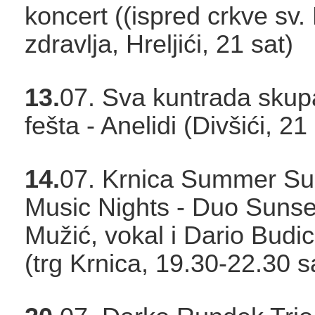
koncert ((ispred crkve sv.
zdravlja, Hreljići, 21 sat)
13.
07. Sva kuntrada skup
fešta - Anelidi (Divšići, 21
14.
07. Krnica Summer S
Music Nights - Duo Sunse
Mužić, vokal i Dario Budici
(trg Krnica, 19.30-22.30 sa