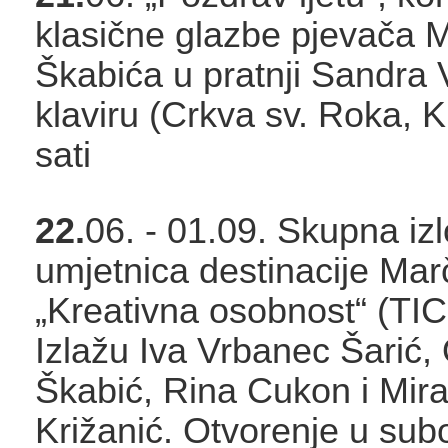
klasične glazbe pjevača 
Škabića u pratnji Sandra 
klaviru (Crkva sv. Roka, K
sati
22.
06. - 01.09. Skupna iz
umjetnica destinacije Ma
„Kreativna osobnost“ (TIC
Izlažu Iva Vrbanec Šarić,
Škabić, Rina Cukon i Mir
Križanić. Otvorenje u sub