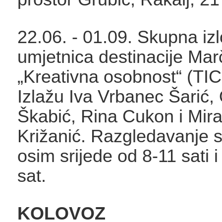
22.06. - 01.09. Skupna iz
umjetnica destinacije Ma
„Kreativna osobnost“ (TIC
Izlažu Iva Vrbanec Šarić,
Škabić, Rina Cukon i Mir
Križanić. Razgledavanje 
osim srijede od 8-11 sati 
sat.
KOLOVOZ