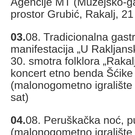
Agencije MT (Muzejsko-gal
prostor Grubić, Rakalj, 21
03.
08. Tradicionalna gast
manifestacija „U Rakljans
30. smotra folklora „Rakalj
koncert etno benda Šćike
(malonogometno igralište 
sat)
04.
08. Peruškačka noć, p
(malonogometno igralište 