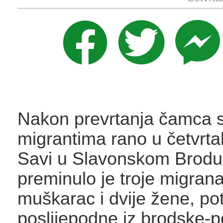
Nakon prevrtanja čamca 
migrantima rano u četvrtak
Savi u Slavonskom Brodu
preminulo je troje migran
muškarac i dvije žene, pot
poslijepodne iz brodske-