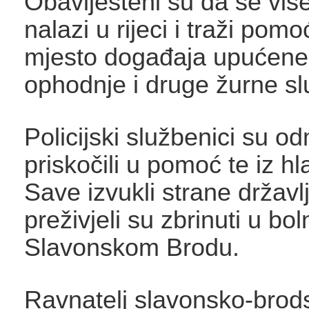
Obaviješteni su da se viš
nalazi u rijeci i traži pomo
mjesto događaja upućene 
ophodnje i druge žurne sl
Policijski službenici su o
priskočili u pomoć te iz hl
Save izvukli strane državl
preživjeli su zbrinuti u bol
Slavonskom Brodu.
Ravnatelj slavonsko-brod