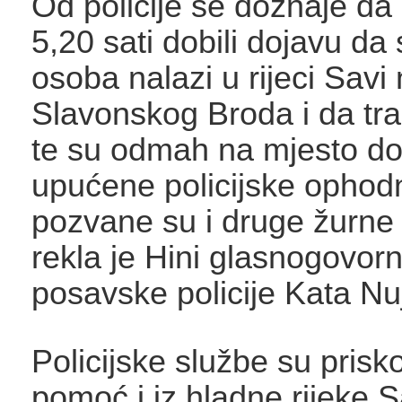
Od policije se doznaje da 
5,20 sati dobili dojavu da 
osoba nalazi u rijeci Savi
Slavonskog Broda i da tr
te su odmah na mjesto d
upućene policijske ophod
pozvane su i druge žurne 
rekla je Hini glasnogovor
posavske policije Kata Nu
Policijske službe su prisko
pomoć i iz hladne rijeke S