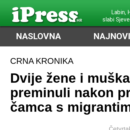
Poreč,
slabi Sjeve
NASLOVNA
NAJNOVI
CRNA KRONIKA
Dvije žene i mušk
preminuli nakon pr
čamca s migranti
Četvrta