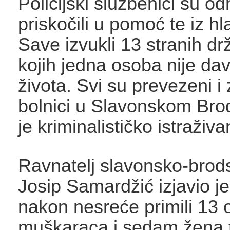
Policijski službenici su o
priskočili u pomoć te iz hl
Save izvukli 13 stranih dr
kojih jedna osoba nije da
života. Svi su prevezeni i 
bolnici u Slavonskom Brod
je kriminalističko istraživa
Ravnatelj slavonsko-brod
Josip Samardžić izjavio je
nakon nesreće primili 13 
muškaraca i sedam žena t