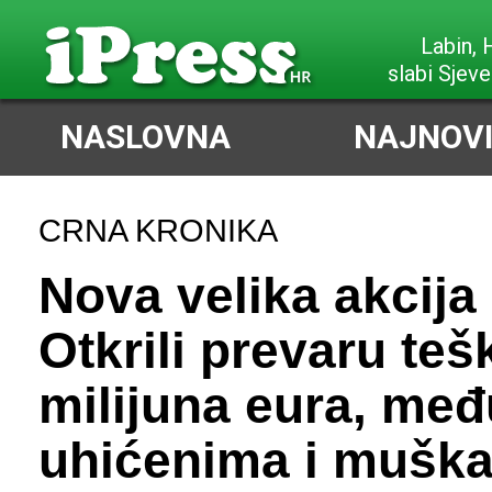
Poreč,
vrlo slab Sje
NASLOVNA
NAJNOVI
CRNA KRONIKA
Nova velika akcij
Otkrili prevaru teš
milijuna eura, međ
uhićenima i muška