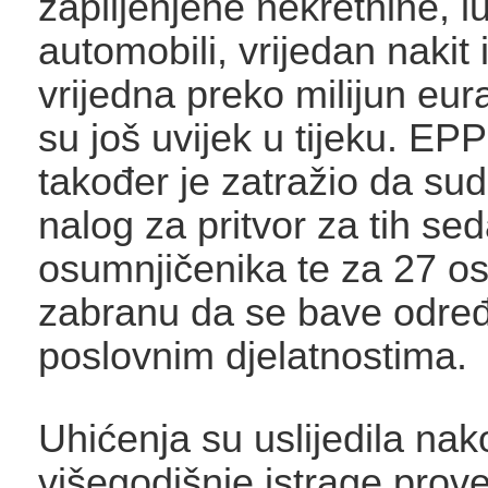
zaplijenjene nekretnine, l
automobili, vrijedan nakit 
vrijedna preko milijun eur
su još uvijek u tijeku. EP
također je zatražio da su
nalog za pritvor za tih se
osumnjičenika te za 27 o
zabranu da se bave odre
poslovnim djelatnostima.
Uhićenja su uslijedila nak
višegodišnje istrage prov