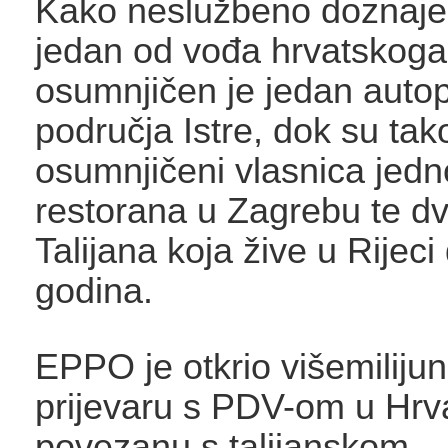
Kako neslužbeno doznaj
jedan od vođa hrvatskoga
osumnjičen je jedan autop
područja Istre, dok su tak
osumnjičeni vlasnica jed
restorana u Zagrebu te dv
Talijana koja žive u Rijeci
godina.
EPPO je otkrio višemiliju
prijevaru s PDV-om u Hrvats
povezanu s talijanskom