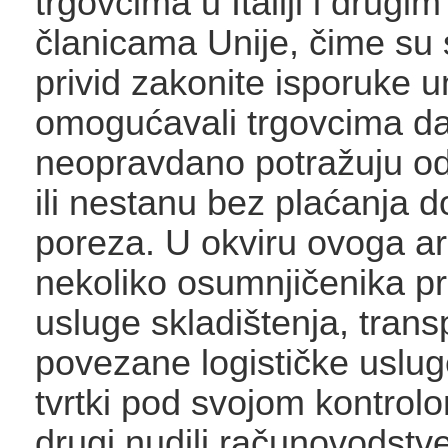
trgovcima u Italiji i drug
članicama Unije, čime su s
privid zakonite isporuke u
omogućavali trgovcima d
neopravdano potražuju o
ili nestanu bez plaćanja d
poreza. U okviru ovoga 
nekoliko osumnjičenika pr
usluge skladištenja, transp
povezane logističke uslu
tvrtki pod svojom kontrol
drugi nudili računovodstve