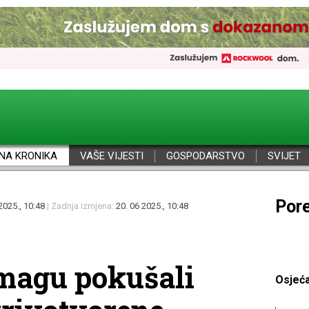
NA KRONIKA
VAŠE VIJESTI
GOSPODARSTVO
SVIJET
Por
2025., 10:48
| Zadnja izmjena:
20. 06 2025., 10:48
magu pokušali
Osjeć