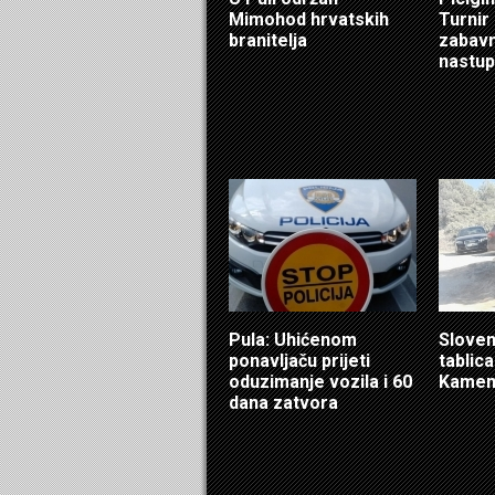
Mimohod hrvatskih
Turnir
branitelja
zabavn
nastup
Pula: Uhićenom
Sloven
ponavljaču prijeti
tablic
oduzimanje vozila i 60
Kamen
dana zatvora