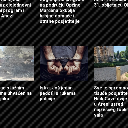
 uz cjelodnevni
na području Općine
31. obljetnicu O
i program i
Marčana okuplja
 Anezi
brojne domaće i
strane posjetitelje
ac s lažnim
Istra: Još jedan
Sve je spremno
ama uhvaćen na
pedofil u rukama
tisuće posjetitel
jaku
policije
Nick Cave dvije
u Areni usred
najžešćeg topl
vala