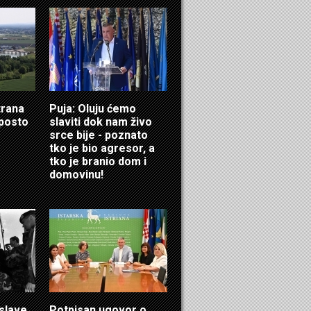
trana
Puja: Oluju ćemo
 posto
slaviti dok nam živo
srce bije - poznato
tko je bio agresor, a
tko je branio dom i
domovinu!
 slave
Potpisan ugovor o