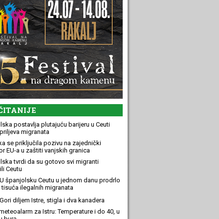
ČITANIJE
ska postavlja plutajuću barijeru u Ceuti
priljeva migranata
a se priključila pozivu na zajednički
r EU-a u zaštiti vanjskih granica
lska tvrdi da su gotovo svi migranti
li Ceutu
U španjolsku Ceutu u jednom danu prodrlo
 tisuća ilegalnih migranata
ori diljem Istre, stigla i dva kanadera
meteoalarm za Istru: Temperature i do 40, u
u bura