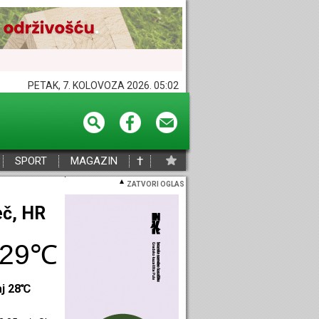
PETAK, 7. KOLOVOZA 2026. 05:02
†
SPORT
MAGAZIN
ZATVORI OGLAS
eč, HR
29℃
aj 28℃