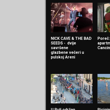
NICK CAVE & THE BAD
Poreč: 
SEEDS - dvije
apartm
savršene
Cancin
glazbene večeri u
pulskoj Areni
U Puli održan
Picigin