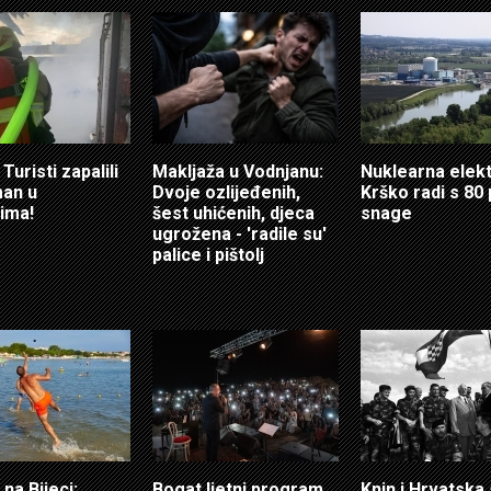
Turisti zapalili
Makljaža u Vodnjanu:
Nuklearna elek
an u
Dvoje ozlijeđenih,
Krško radi s 80
ima!
šest uhićenih, djeca
snage
ugrožena - 'radile su'
palice i pištolj
 na Bijeci:
Bogat ljetni program
Knin i Hrvatska