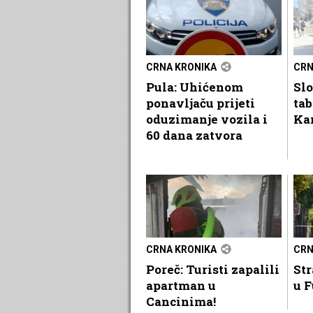
CRNA KRONIKA
CRN
Pula: Uhićenom
Sl
ponavljaču prijeti
ta
oduzimanje vozila i
Ka
60 dana zatvora
CRNA KRONIKA
CRN
Poreč: Turisti zapalili
Str
apartman u
u F
Cancinima!