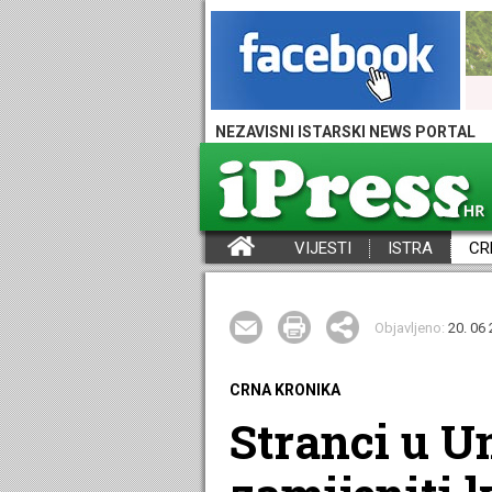
NEZAVISNI ISTARSKI NEWS PORTAL
VIJESTI
ISTRA
CR
iPress - Vijesti iz Istre, Hrvatske i svijeta
Objavljeno:
20. 06 
CRNA KRONIKA
Stranci u U