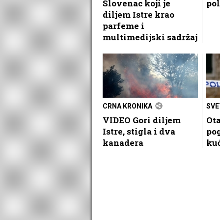
Slovenac koji je
pol
diljem Istre krao
parfeme i
multimedijski sadržaj
CRNA KRONIKA
SVE
VIDEO Gori diljem
Ota
Istre, stigla i dva
pog
kanadera
ku