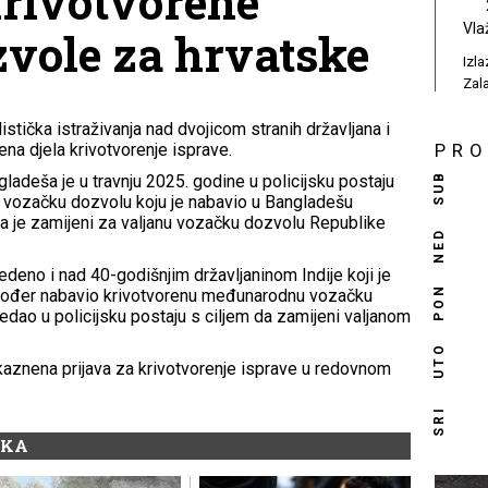
krivotvorene
Vla
vole za hrvatske
Izl
Zal
istička istraživanja nad dvojicom stranih državljana i
ena djela krivotvorenje isprave.
PR
SUB
gladeša je u travnju 2025. godine u policijsku postaju
vozačku dozvolu koju je nabavio u Bangladešu
a je zamijeni za valjanu vozačku dozvolu Republike
NED
vedeno i nad 40-godišnjim državljaninom Indije koji je
PON
akođer nabavio krivotvorenu međunarodnu vozačku
redao u policijsku postaju s ciljem da zamijeni valjanom
UTO
 kaznena prijava za krivotvorenje isprave u redovnom
SRI
IKA