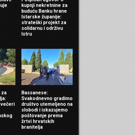
luje
kupnji nekretnine za
buduću Banku hrane
Istarske županije:
strateški projekt za
solidarnu i održivu
Istru
 za
Bassanese:
ja:
Svakodnevno gradimo
 večeri
društvo utemeljeno na
slobodi i iskazujemo
inskog
poštovanje prema
žrtvi hrvatskih
branitelja