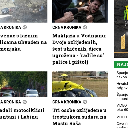
A KRONIKA
CRNA KRONIKA
ovenac s lažnim
Makljaža u Vodnjanu:
blicama uhvaćen na
Dvoje ozlijeđenih,
menjaku
šest uhićenih, djeca
ugrožena - 'radile su'
palice i pištolj
NAJ
Španjol
nakon 
Hrvatsk
odgovo
Španjo
napusti
A KRONIKA
CRNA KRONIKA
VIDEO 
adali motociklisti
Tri osobe ozlijeđene u
oko 60
untani i Labinu
trostrukom sudaru na
VIDEO G
Mostu Raša
Crveni 
nedjelj