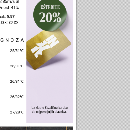
2.85m/s SI
žnost: 41%
azak:
5:57
azak:
20:25
OGNOZA
25/31℃
26/31℃
26/31℃
26/32℃
27/28℃