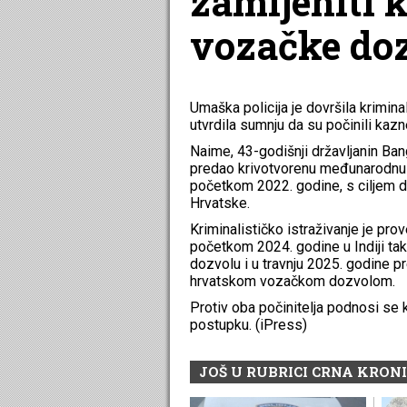
zamijeniti 
vozačke doz
Umaška policija je dovršila kriminal
utvrdila sumnju da su počinili kazn
Naime, 43-godišnji državljanin Ban
predao krivotvorenu međunarodnu 
početkom 2022. godine, s ciljem d
Hrvatske.
Kriminalističko istraživanje je pro
početkom 2024. godine u Indiji t
dozvolu i u travnju 2025. godine p
hrvatskom vozačkom dozvolom.
Protiv oba počinitelja podnosi se
postupku. (iPress)
JOŠ U RUBRICI CRNA KRON