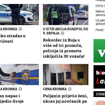
FOTO: 
Nakon 
samost
Uz jaki
airtract
A KRONIKA
U ISTRI AKCIJA ROADPOL DO
Poreč: 
9. SRPNJA
ko stradao u
Rekorder iz Buja s
vičenti
više od tri promila,
policija iz prometa
isključila 30 vozača!
A KRONIKA
CRNA KRONIKA
OSM
an napao i
Puljanin prijetio ženi,
ijedio dvoje
ukrao joj novčanik pa