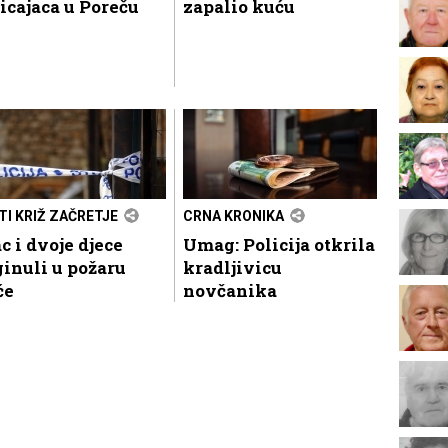
icajaca u Poreču
zapalio kuću
TI KRIŽ ZAČRETJE
CRNA KRONIKA
c i dvoje djece
Umag: Policija otkrila
inuli u požaru
kradljivicu
će
novčanika