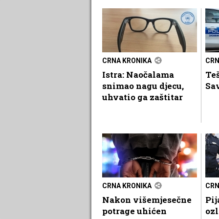
CRNA KRONIKA
CRN
Istra: Naočalama
Teš
snimao nagu djecu,
Sa
uhvatio ga zaštitar
CRNA KRONIKA
CRN
Nakon višemjesečne
Pij
potrage uhićen
ozl