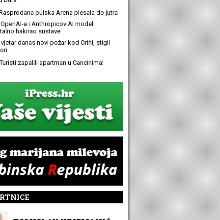
Rasprodana pulska Arena plesala do jutra
OpenAI-a i Anthropicov AI model
alno hakirao sustave
 vjetar danas novi požar kod Orihi, stigli
ori
Turisti zapalili apartman u Cancinima!
RTNICE