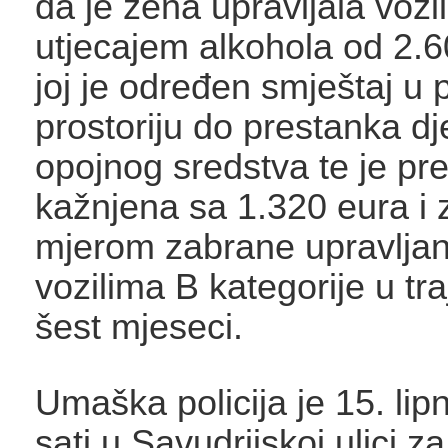
da je žena upravljala voz
utjecajem alkohola od 2.6
joj je određen smještaj u
prostoriju do prestanka dj
opojnog sredstva te je pr
kažnjena sa 1.320 eura i 
mjerom zabrane upravlja
vozilima B kategorije u tr
šest mjeseci.
Umaška policija je 15. lip
sati u Savudrijskoj ulici za