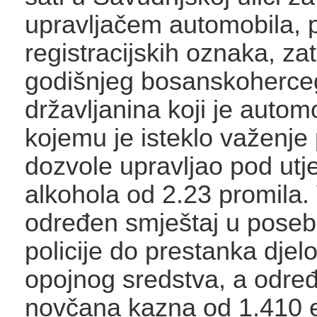
upravljačem automobila, p
registracijskih oznaka, za
godišnjeg bosanskoherc
državljanina koji je auto
kojemu je isteklo važenj
dozvole upravljao pod ut
alkohola od 2.23 promila.
određen smještaj u posebn
policije do prestanka djel
opojnog sredstva, a određ
novčana kazna od 1.410 e