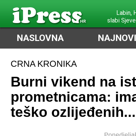
Poreč,
slabi Sjeve
NASLOVNA
NAJNOVI
CRNA KRONIKA
Burni vikend na is
prometnicama: ima
teško ozlijeđenih...
Ponedjelja