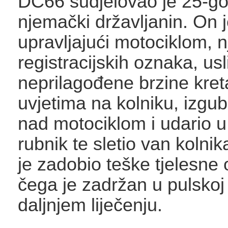
DC66 sudjelovao je 25-go
njemački državljanin. On 
upravljajući motociklom, 
registracijskih oznaka, usl
neprilagođene brzine kreta
uvjetima na kolniku, izgu
nad motociklom i udario u
rubnik te sletio van kolnik
je zadobio teške tjelesne 
čega je zadržan u pulskoj 
daljnjem liječenju.