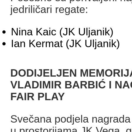
jedriličari regate:
Nina Kaic (JK Uljanik)
Ian Kermat (JK Uljanik)
DODIJELJEN MEMORIJ
VLADIMIR BARBIĆ I N
FAIR PLAY
Svečana podjela nagrada
u prostorijama JK Vega, g