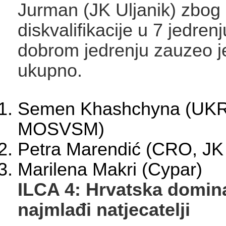
Jurman (JK Uljanik) zbog
diskvalifikacije u 7 jedren
dobrom jedrenju zauzeo j
ukupno.
Semen Khashchyna (UKR
MOSVSM)
Petra Marendić (CRO, JK
Marilena Makri (Cypar)
ILCA 4: Hrvatska domina
najmlađi natjecatelji