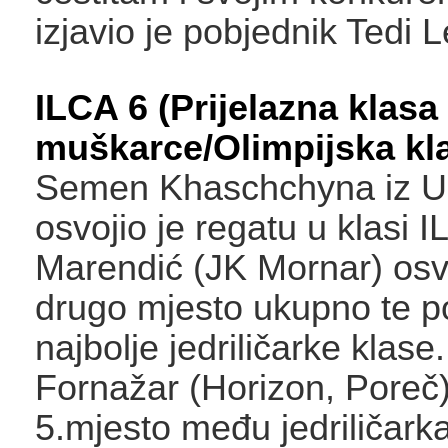
izjavio je pobjednik Tedi L
ILCA 6 (Prijelazna klasa
muškarce/Olimpijska kla
Semen Khaschchyna iz Uk
osvojio je regatu u klasi 
Marendić (JK Mornar) osvo
drugo mjesto ukupno te pon
najbolje jedriličarke klase
Fornažar (Horizon, Poreč)
5.mjesto među jedriličark