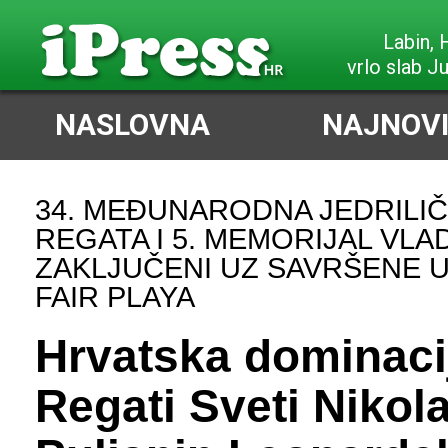
Poreč,
slabi Sjeve
NASLOVNA
NAJNOVI
34. MEĐUNARODNA JEDRILI
REGATA I 5. MEMORIJAL VLA
ZAKLJUČENI UZ SAVRŠENE U
FAIR PLAYA
Hrvatska dominaci
Regati Sveti Nikola