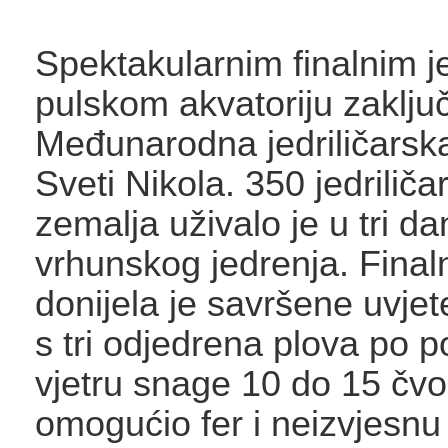
Spektakularnim finalnim j
pulskom akvatoriju zaklju
Međunarodna jedriličarsk
Sveti Nikola. 350 jedriliča
zemalja uživalo je u tri d
vrhunskog jedrenja. Final
donijela je savršene uvjet
s tri odjedrena plova po 
vjetru snage 10 do 15 čvor
omogućio fer i neizvjesnu