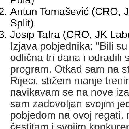
Antun Tomašević (CRO, 
Split)
Josip Tafra (CRO, JK Labu
Izjava pobjednika: "Bili su 
odlična tri dana i odradili 
program. Otkad sam na st
Rijeci, stižem manje trenira
navikavam se na nove iz
sam zadovoljan svojim je
pobjedom na ovoj regati, 
čestitam i svojim konkure