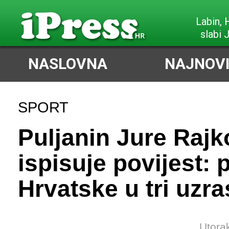
Poreč,
slabi Z
NASLOVNA
NAJNOVI
SPORT
Puljanin Jure Rajk
ispisuje povijest: 
Hrvatske u tri uzra
Utora