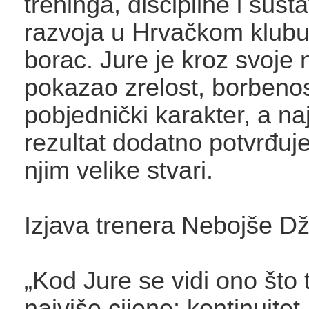
treninga, discipline i sus
razvoja u Hrvačkom klubu 
borac. Jure je kroz svoje
pokazao zrelost, borbenos
pobjednički karakter, a naj
rezultat dodatno potvrđuj
njim velike stvari.
Izjava trenera Nebojše D
„Kod Jure se vidi ono što 
najviše cijene: kontinuitet,