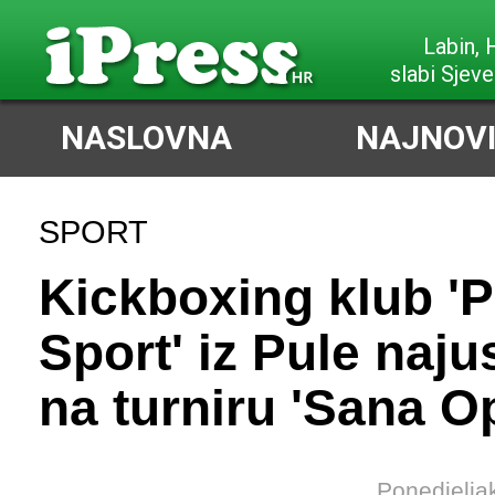
Labin,
slabi Sjeve
NASLOVNA
NAJNOVI
SPORT
Kickboxing klub 'P
Sport' iz Pule naju
na turniru 'Sana O
Ponedjelja