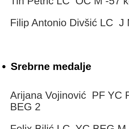
Tin Petrić LC OC M -57 
Filip Antonio Divšić LC J
Srebrne medalje
Arijana Vojinović PF YC 
BEG 
Felix Bilić LC YC BE