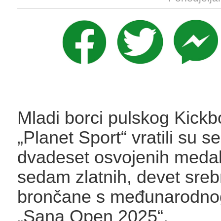
Mladi borci pulskog Kickb
„Planet Sport“ vratili su se
dvadeset osvojenih medalj
sedam zlatnih, devet srebrn
brončane s međunarodnog
„Sana Open 2025“.