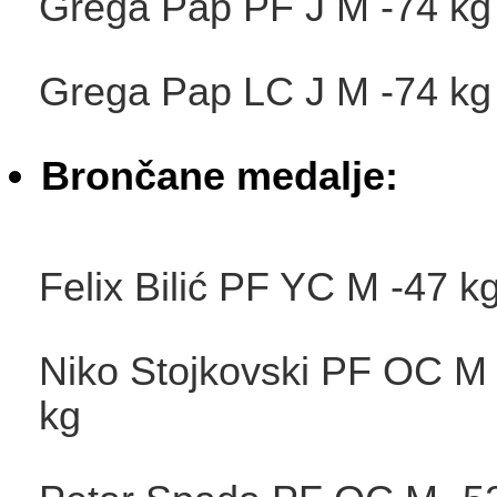
Grega Pap PF J M -74
Grega Pap LC J M -74
Brončane medalje:
Felix Bilić PF YC M -47 
Niko Stojkovski PF OC M
kg