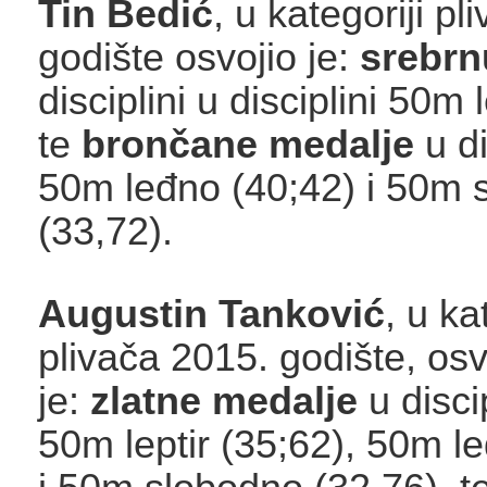
Tin Bedić
, u kategoriji p
godište osvojio je:
srebrn
disciplini u disciplini 50m 
te
brončane medalje
u d
50m leđno (40;42) i 50m 
(33,72).
Augustin Tanković
, u ka
plivača 2015. godište, osv
je:
zlatne medalje
u disci
50m leptir (35;62), 50m l