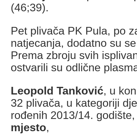
(46;39).
Pet plivača PK Pula, po z
natjecanja, dodatno su se 
Prema zbroju svih isplivan
ostvarili su odlične plasm
Leopold Tanković
, u kon
32 plivača, u kategoriji d
rođenih 2013/14. godište
mjesto
,