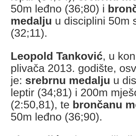
50m leđno (36;80) i
bron
medalju
u disciplini 50m
(32;11).
Leopold Tanković
, u kon
plivača 2013. godište, osv
je:
srebrnu medalju
u dis
leptir (34;81) i 200m mješ
(2:50,81), te
brončanu m
50m leđno (36;90).