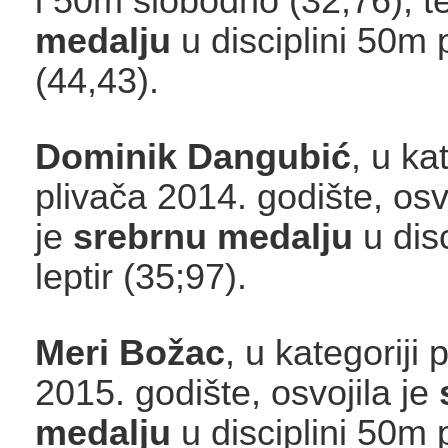
i 50m slobodno (32,76), t
medalju
u disciplini 50m 
(44,43).
Dominik Dangubić
, u kat
plivača 2014. godište, osv
je
srebrnu medalju
u dis
leptir (35;97).
Meri Božac
, u kategoriji 
2015. godište, osvojila je
medalju
u disciplini 50m 