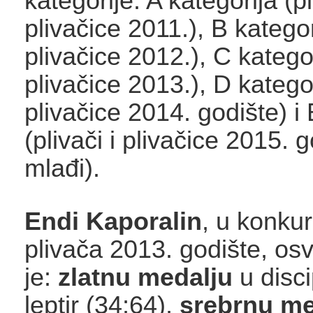
kategorije: A kategorija (pl
plivačice 2011.), B kategori
plivačice 2012.), C kategori
plivačice 2013.), D kategori
plivačice 2014. godište) i 
(plivači i plivačice 2015. g
mlađi).
Endi Kaporalin
, u konkur
plivača 2013. godište, osv
je:
zlatnu medalju
u disci
leptir (34;64),
srebrnu
me