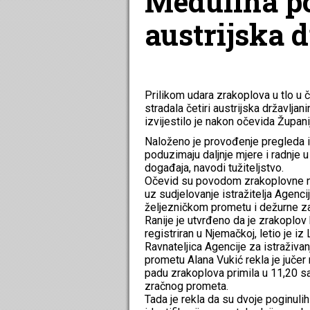
Medulina po
austrijska 
Prilikom udara zrakoplova u tlo u
stradala četiri austrijska državlja
izvijestilo je nakon očevida Župani
Naloženo je provođenje pregleda i 
poduzimaju daljnje mjere i radnje u 
događaja, navodi tužiteljstvo.
Očevid su povodom zrakoplovne nes
uz sudjelovanje istražitelja Agenc
željezničkom prometu i dežurne za
Ranije je utvrđeno da je zrakoplov 
registriran u Njemačkoj, letio je iz
Ravnateljica Agencije za istraživ
prometu Alana Vukić rekla je jučer
padu zrakoplova primila u 11,20 sa
zračnog prometa.
Tada je rekla da su dvoje poginulih 