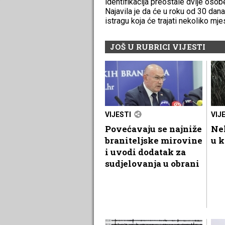
identifikacija preostale dvije osobe
Najavila je da će u roku od 30 dana
istragu koja će trajati nekoliko mje
JOŠ U RUBRICI VIJESTI
VIJESTI
VIJ
Povećavaju se najniže
Nek
braniteljske mirovine
u k
i uvodi dodatak za
sudjelovanja u obrani