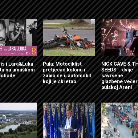
ris i Lara&Luka
Pula: Motociklist
NICK CAVE & T
otu na umaškom
pretjecao kolonu i
SEEDS - dvije
lobode
zabio se u automobil
savršene
koji je skretao
glazbene večer
pulskoj Areni