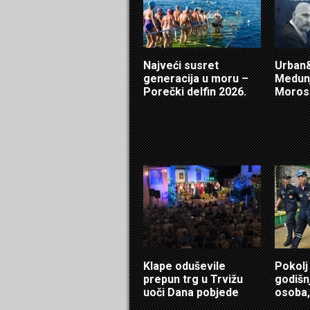
Najveći susret
Urban&
generacija u moru –
Medunj
Porečki delfin 2026.
Morosi
Klape oduševile
Pokolj
prepun trg u Trvižu
godišn
uoči Dana pobjede
osoba,