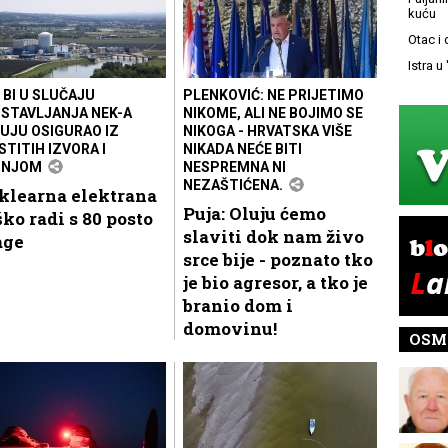
kuću
Otac i
Istra u
 BI U SLUČAJU
PLENKOVIĆ: NE PRIJETIMO
STAVLJANJA NEK-A
NIKOME, ALI NE BOJIMO SE
UJU OSIGURAO IZ
NIKOGA - HRVATSKA VIŠE
STITIH IZVORA I
NIKADA NEĆE BITI
PNJOM
NESPREMNA NI
NEZAŠTIĆENA.
klearna elektrana
Puja: Oluju ćemo
ko radi s 80 posto
slaviti dok nam živo
age
srce bije - poznato tko
je bio agresor, a tko je
branio dom i
domovinu!
OSM