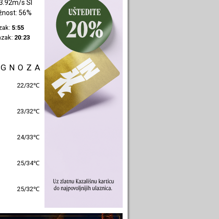
2.29m/s SI
žnost: 45%
azak:
5:57
azak:
20:25
OGNOZA
24/30℃
25/30℃
26/31℃
26/32℃
27/31℃