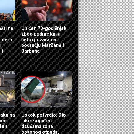
ešti na
Uhićen 73-godišnjak
zbog podmetanja
mer i
četiri požara na
u
području Marčane i
 i
Barbana
laka na
Uskok potvrdio: Dio
ćom
Like zagađen
eđen
tisućama tona
opasnog otpada,