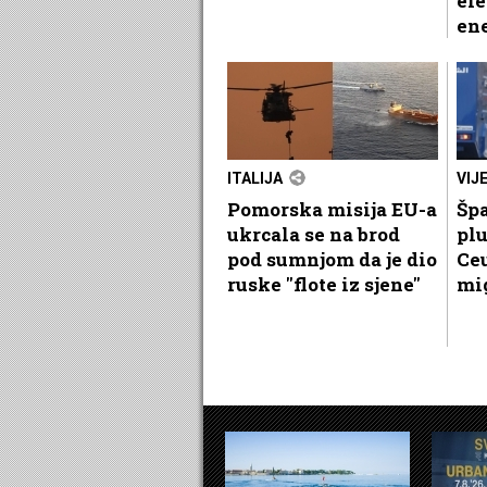
el
ene
ITALIJA
VIJ
Pomorska misija EU-a
Špa
ukrcala se na brod
plu
pod sumnjom da je dio
Ceu
ruske "flote iz sjene"
mi