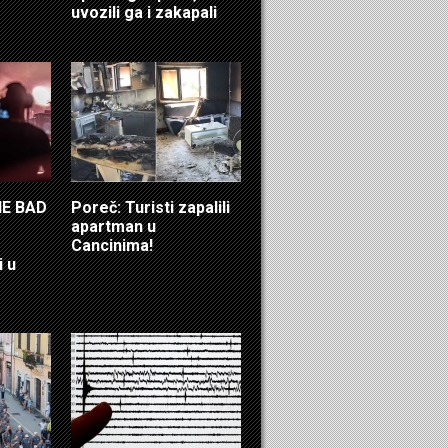
uvozili ga i zakapali
HE BAD
Poreč: Turisti zapalili
apartman u
Cancinima!
i u