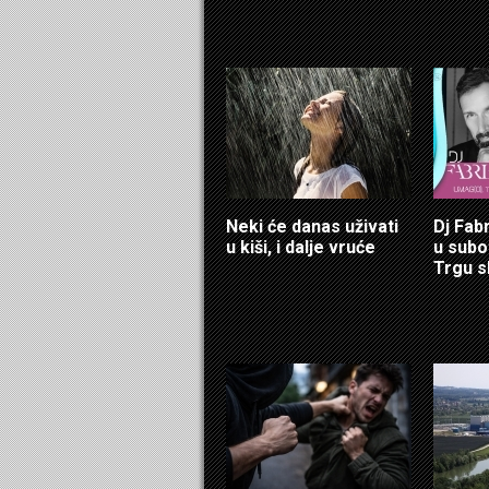
Neki će danas uživati
Dj Fab
u kiši, i dalje vruće
u sub
Trgu s