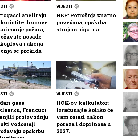
ESTI
VIJESTI
rogasci apeliraju:
HEP: Potrošnja znatno
koristite dronove
povećana, opskrba
snimanje požara,
strujom sigurna
rožavate posade
koplova i akcija
enja se prekida
ESTI
VIJESTI
đari gase
HOK-ov kalkulator:
klearku, Francuzi
Izračunajte koliko će
njili proizvodnju
vam ostati nakon
iski vodostaji
poreza i doprinosa u
rožavaju opskrbu
2027.