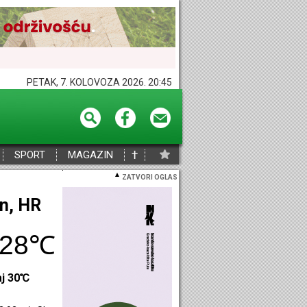
PETAK, 7. KOLOVOZA 2026. 20:45
†
SPORT
MAGAZIN
ZATVORI OGLAS
eč, HR
30℃
aj 31℃