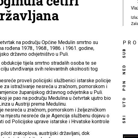
ginula četiri
Vla
državljana
Izl
Zal
 četvrtak na području Općine Medulin smrtno su
PR
nina rođena 1978., 1968., 1986. i 1961. godine,
SUB
jsko državno odvjetništvo u Puli.
obdukcije tijela smrtno stradalih osoba te se
NED
cilju utvrđivanja svih relevantnih okolnosti tog
reće proveli policijski službenici istarske policije
PON
ije za istraživanje nesreća u zračnom, pomorskom i
mjenice županijskog državnog odvjetnika u Puli.
koji je pao na području Medulina u četvrtak ujutro bio
UTO
 Linza u Austriji prema Medulinu.
anje nesreća u zračnom, pomorskom i željezničkom
 na mjestu nesreće da je Agencija službenu dojavu o
SRI
ti od Policijske uprave istarske i Hrvatske kontrole
piloti zrakoplova, austrijski državljani, dok