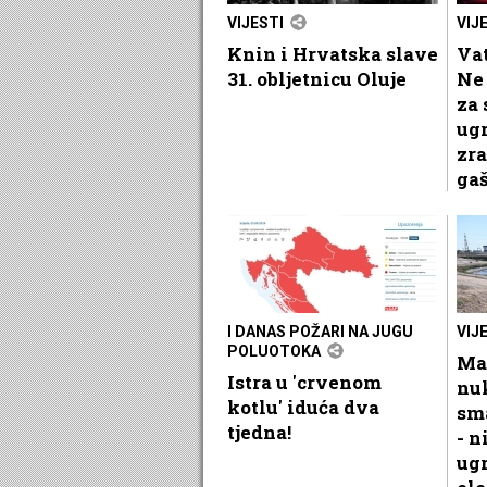
VIJESTI
VIJ
Knin i Hrvatska slave
Vat
31. obljetnicu Oluje
Ne 
za 
ug
zra
gaš
I DANAS POŽARI NA JUGU
VIJ
POLUOTOKA
Ma
Istra u 'crvenom
nu
kotlu' iduća dva
sma
tjedna!
- n
ug