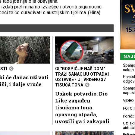
 tada još nije bila obavljena.
 izdati preliminarno izvješće i otvoriti sigurnosnu
seci te će surađivati s austrijskim tijelima. (Hina)
NAJ
Španjol
ESTI
GI "GOSPIĆ JE NAŠ DOM"
nakon 
TRAŽI SANACIJU OTPADA I
i će danas uživati
Hrvatsk
OSTAVKE - UTVRĐENO 37
odgovo
iši, i dalje vruće
TISUĆA TONA
Španjo
Uskok potvrdio: Dio
napusti
Like zagađen
VIDEO G
tisućama tona
FOTO: 
opasnog otpada,
Poreč: 
uvozili ga i zakapali
Uz jaki
airtract
Puljani