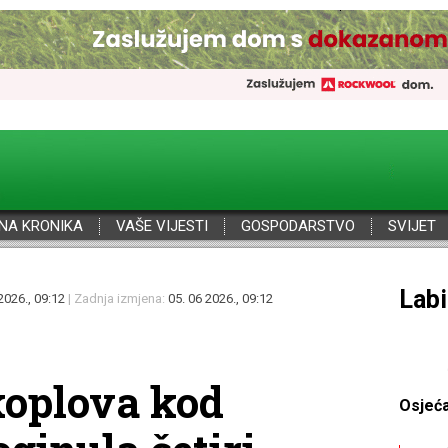
NA KRONIKA
VAŠE VIJESTI
GOSPODARSTVO
SVIJET
Por
2026., 09:12
| Zadnja izmjena:
05. 06 2026., 09:12
koplova kod
Osjeć