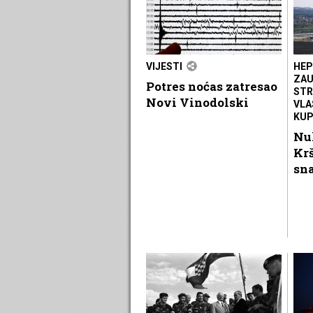
VIJESTI
HEP
ZAU
Potres noćas zatresao
STR
Novi Vinodolski
VLA
KU
Nu
Krš
sn