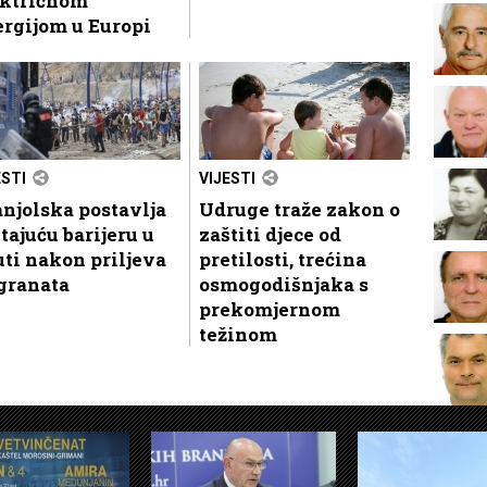
ektričnom
rgijom u Europi
ESTI
VIJESTI
njolska postavlja
Udruge traže zakon o
tajuću barijeru u
zaštiti djece od
ti nakon priljeva
pretilosti, trećina
granata
osmogodišnjaka s
prekomjernom
težinom