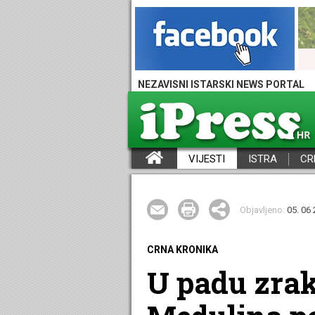
NEZAVISNI ISTARSKI NEWS PORTAL
VIJESTI
ISTRA
CR
iPress - Vijesti iz Istre, Hrvatske i svijeta
Objavljeno:
05. 06 
CRNA KRONIKA
U padu zra