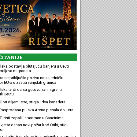
ČITANIJE
ska postavlja plutajuću barijeru u Ceuti
priljeva migranata
a se priključila pozivu na zajednički
r EU-a u zaštiti vanjskih granica
lska tvrdi da su gotovo svi migranti
li Ceutu
ori diljem Istre, stigla i dva kanadera
Rasprodana pulska Arena plesala do jutra
Turisti zapalili apartman u Cancinima!
 vjetar danas novi požar kod Orihi, stigli
ori
n prijetio ženi, ukrao joj novčanik pa zapalio