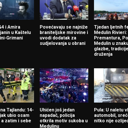
4 i Amira
Povećavaju se najniže
Tjedan ljetnih f
anin u Kaštelu
braniteljske mirovine i
Medulin Rivieri:
ni-Grimani
uvodi dodatak za
Premantura, Po
sudjelovanja u obrani
Medulin u znak
glazbe, tradicije
druženja
 na Tajlandu: 14-
Uhićen još jedan
Pula: U naletu v
jak ubio osam
napadač, policija
automobil, sre
 a zatim i sebe
otkrila motiv sukoba u
nitko nije ozlij
Medulinu