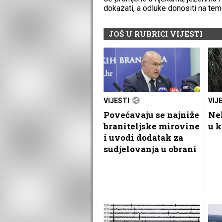
dokazati, a odluke donositi na tem
JOŠ U RUBRICI VIJESTI
VIJESTI
VIJ
Povećavaju se najniže
Nek
braniteljske mirovine
u k
i uvodi dodatak za
sudjelovanja u obrani