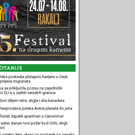
ČITANIJE
ska postavlja plutajuću barijeru u Ceuti
priljeva migranata
a se priključila pozivu na zajednički
r EU-a u zaštiti vanjskih granica
ori diljem Istre, stigla i dva kanadera
Rasprodana pulska Arena plesala do jutra
Turisti zapalili apartman u Cancinima!
 vjetar danas novi požar kod Orihi, stigli
ori
n prijetio ženi, ukrao joj novčanik pa zapalio