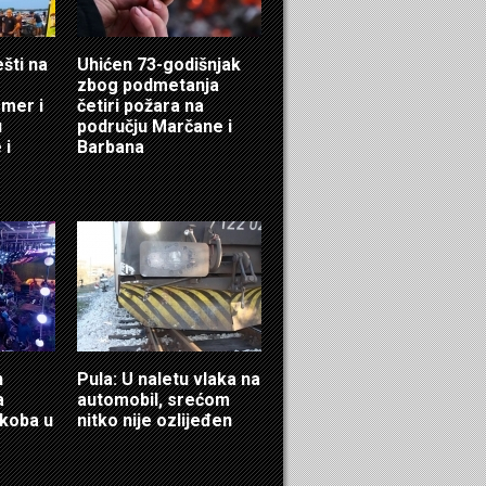
ešti na
Uhićen 73-godišnjak
zbog podmetanja
mer i
četiri požara na
u
području Marčane i
 i
Barbana
n
Pula: U naletu vlaka na
a
automobil, srećom
ukoba u
nitko nije ozlijeđen