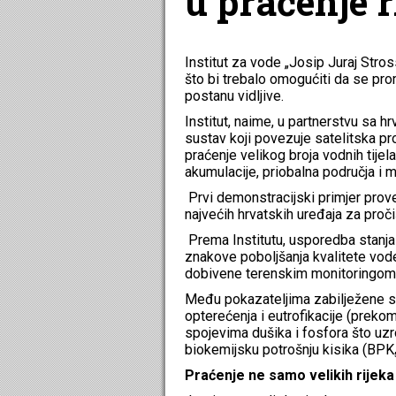
u praćenje r
Institut za vode „Josip Juraj Stros
što bi trebalo omogućiti da se pro
postanu vidljive.
Institut, naime, u partnerstvu sa 
sustav koji povezuje satelitska p
praćenje velikog broja vodnih tijela
akumulacije, priobalna područja i 
Prvi demonstracijski primjer prove
najvećih hrvatskih uređaja za proč
Prema Institutu, usporedba stanja 
znakove poboljšanja kvalitete vode
dobivene terenskim monitoringom
Među pokazateljima zabilježene su
opterećenja i eutrofikacije (preko
spojevima dušika i fosfora što uzro
biokemijsku potrošnju kisika (BPK₅),
Praćenje ne samo velikih rijeka