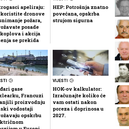
rogasci apeliraju:
HEP: Potrošnja znatno
koristite dronove
povećana, opskrba
snimanje požara,
strujom sigurna
rožavate posade
koplova i akcija
enja se prekida
ESTI
VIJESTI
đari gase
HOK-ov kalkulator:
klearku, Francuzi
Izračunajte koliko će
njili proizvodnju
vam ostati nakon
iski vodostaji
poreza i doprinosa u
rožavaju opskrbu
2027.
ektričnom
rgijom u Europi