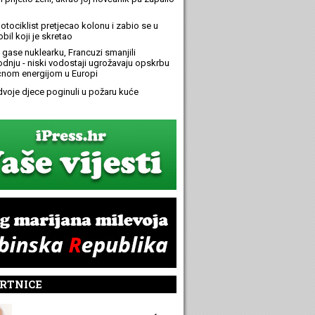
otociklist pretjecao kolonu i zabio se u
bil koji je skretao
 gase nuklearku, Francuzi smanjili
odnju - niski vodostaji ugrožavaju opskrbu
ičnom energijom u Europi
 dvoje djece poginuli u požaru kuće
RTNICE