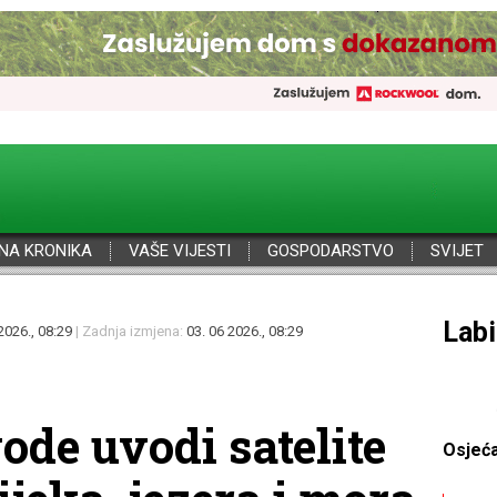
NA KRONIKA
VAŠE VIJESTI
GOSPODARSTVO
SVIJET
Por
2026., 08:29
| Zadnja izmjena:
03. 06 2026., 08:29
vode uvodi satelite
Osjeć