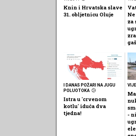
Knin i Hrvatska slave
Vat
31. obljetnicu Oluje
Ne 
za 
ug
zra
gaš
I DANAS POŽARI NA JUGU
VIJ
POLUOTOKA
Ma
Istra u 'crvenom
nu
kotlu' iduća dva
sma
tjedna!
- n
ug
el
ene