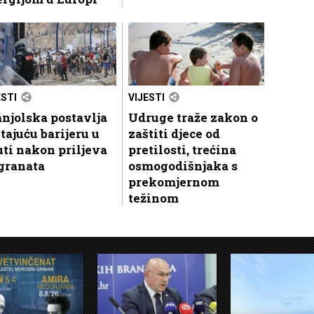
ESTI
VIJESTI
njolska postavlja
Udruge traže zakon o
tajuću barijeru u
zaštiti djece od
ti nakon priljeva
pretilosti, trećina
granata
osmogodišnjaka s
prekomjernom
težinom