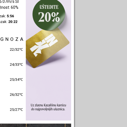
0.98m/s SZ
žnost: 45%
azak:
5:58
azak:
20:24
OGNOZA
25/30℃
26/31℃
26/32℃
27/31℃
26/28℃