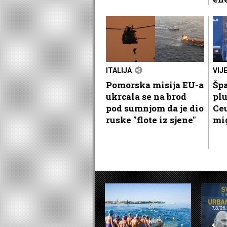
ITALIJA
VIJ
Pomorska misija EU-a
Špa
ukrcala se na brod
plu
pod sumnjom da je dio
Ceu
ruske "flote iz sjene"
mi