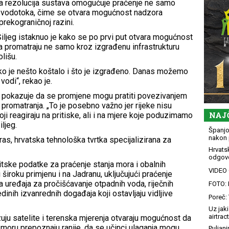
na rezolucija sustava omogućuje praćenje ne samo
jih vodotoka, čime se otvara mogućnost nadzora
prekograničnoj razini.
Šiljeg istaknuo je kako se po prvi put otvara mogućnost
da promatraju ne samo kroz izgrađenu infrastrukturu
lišu.
o je nešto koštalo i što je izgrađeno. Danas možemo
vodi“, rekao je.
 pokazuje da se promjene mogu pratiti povezivanjem
 promatranja. „To je posebno važno jer rijeke nisu
NAJ
ji reagiraju na pritiske, ali i na mjere koje poduzimamo
iljeg.
Španjol
nakon 
ras, hrvatska tehnološka tvrtka specijalizirana za
Hrvatsk
odgovo
itske podatke za praćenje stanja mora i obalnih
VIDEO G
široku primjenu i na Jadranu, uključujući praćenje
da uređaja za pročišćavanje otpadnih voda, riječnih
FOTO: 
dinih izvanrednih događaja koji ostavljaju vidljive
Poreč: 
Uz jaki
airtract
zuju satelite i terenska mjerenja otvaraju mogućnost da
 moru prepoznaju ranije, da se učinci ulaganja mogu
Puljani