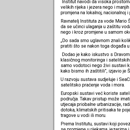
Institut navodi da visoka prostor
velikih rijeka i jezera nego i man
promjena na lokalnoj, nacionalnoj i 
Ravnatelj Instituta za vode Mario 
da se učinci ulaganja u zaštitu vo
nego i kroz promjene u samom oko
„Do sada smo uglavnom znali kolik
pratiti što se nakon toga događa u 
Dodao je kako iskustvo s Dravom
klasičnog monitoringa i satelitskih
samo vodotoci nego živi sustavi ko
kako bismo ih zaštitili”, izjavio je Š
U razvoju sustava sudjeluje i SeaC
satelitsko praćenje voda i mora.
Europski sustavi već koriste satel
područja. Takav pristup može imati 
utjecaja priobalne urbanizacije, ra
dotoka, klimatskih pritisaka te poje
tragove u vodi ili moru.
Prema Institutu, sustavi koji pove
se promjene u rijekama, jezerima i