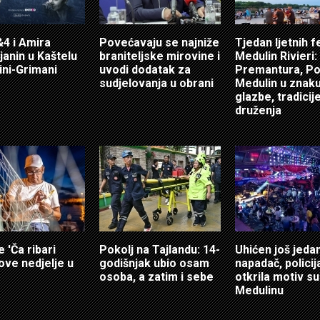
4 i Amira
Povećavaju se najniže
Tjedan ljetnih f
anin u Kaštelu
braniteljske mirovine i
Medulin Rivieri:
ni-Grimani
uvodi dodatak za
Premantura, Po
sudjelovanja u obrani
Medulin u znak
glazbe, tradicije
druženja
e 'Ča ribari
Pokolj na Tajlandu: 14-
Uhićen još jeda
 ove nedjelje u
godišnjak ubio osam
napadač, policij
osoba, a zatim i sebe
otkrila motiv s
Medulinu