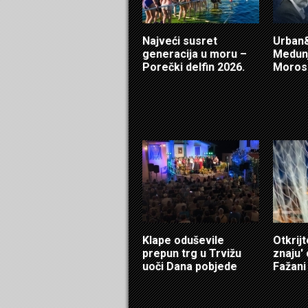
Najveći susret
Urban&
generacija u moru –
Medunj
Porečki delfin 2026.
Morosi
Klape oduševile
Otkrijt
prepun trg u Trvižu
znaju'
uoči Dana pobjede
Fažani