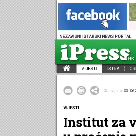
NEZAVISNI ISTARSKI NEWS PORTAL
VIJESTI
ISTRA
CR
iPress - Vijesti iz Istre, Hrvatske i svijeta
Objavljeno:
03. 06 
VIJESTI
Institut za 