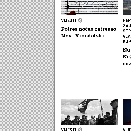
VIJESTI
HEP
ZAU
Potres noćas zatresao
STR
Novi Vinodolski
VLA
KU
Nu
Krš
sn
VIJESTI
VIJ