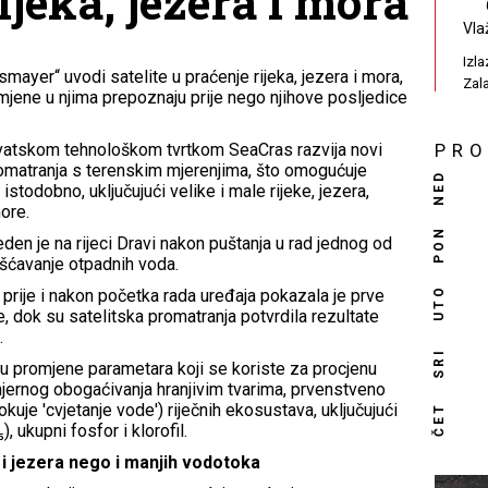
ijeka, jezera i mora
Vla
Izl
smayer“ uvodi satelite u praćenje rijeka, jezera i mora,
Zal
mjene u njima prepoznaju prije nego njihove posljedice
hrvatskom tehnološkom tvrtkom SeaCras razvija novi
PR
romatranja s terenskim mjerenjima, što omogućuje
NED
 istodobno, uključujući velike i male rijeke, jezera,
more.
PON
den je na rijeci Dravi nakon puštanja u rad jednog od
išćavanje otpadnih voda.
UTO
prije i nakon početka rada uređaja pokazala je prve
, dok su satelitska promatranja potvrdila rezultate
.
SRI
 promjene parametara koji se koriste za procjenu
mjernog obogaćivanja hranjivim tvarima, prvenstveno
kuje 'cvjetanje vode') riječnih ekosustava, uključujući
ČET
 ukupni fosfor i klorofil.
 i jezera nego i manjih vodotoka