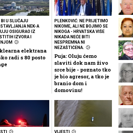
 BI U SLUČAJU
PLENKOVIĆ: NE PRIJETIMO
STAVLJANJA NEK-A
NIKOME, ALI NE BOJIMO SE
UJU OSIGURAO IZ
NIKOGA - HRVATSKA VIŠE
STITIH IZVORA I
NIKADA NEĆE BITI
PNJOM
NESPREMNA NI
NEZAŠTIĆENA.
klearna elektrana
Puja: Oluju ćemo
ko radi s 80 posto
slaviti dok nam živo
age
srce bije - poznato tko
je bio agresor, a tko je
branio dom i
domovinu!
ESTI
VIJESTI