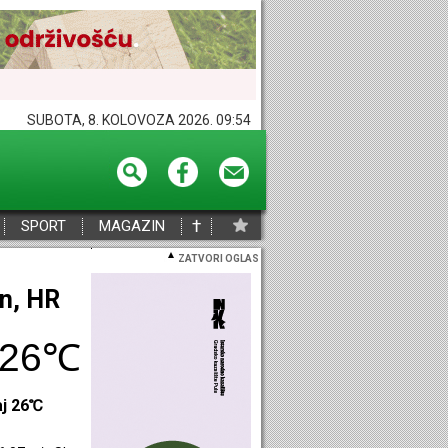
SUBOTA, 8. KOLOVOZA 2026. 09:54
†
SPORT
MAGAZIN
ZATVORI OGLAS
eč, HR
28℃
aj 28℃