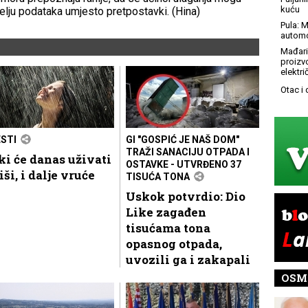
kuću
elju podataka umjesto pretpostavki. (Hina)
Pula: M
automo
Mađari
proizv
elektr
Otac i
ESTI
GI "GOSPIĆ JE NAŠ DOM"
TRAŽI SANACIJU OTPADA I
i će danas uživati
OSTAVKE - UTVRĐENO 37
iši, i dalje vruće
TISUĆA TONA
Uskok potvrdio: Dio
Like zagađen
tisućama tona
opasnog otpada,
uvozili ga i zakapali
OSM