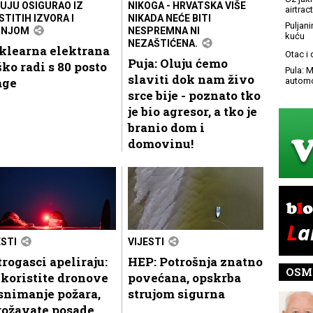
UJU OSIGURAO IZ
NIKOGA - HRVATSKA VIŠE
airtract
STITIH IZVORA I
NIKADA NEĆE BITI
Puljani
PNJOM
NESPREMNA NI
kuću
NEZAŠTIĆENA.
klearna elektrana
Otac i
Puja: Oluju ćemo
ko radi s 80 posto
Pula: M
slaviti dok nam živo
age
automo
srce bije - poznato tko
je bio agresor, a tko je
branio dom i
domovinu!
ESTI
VIJESTI
rogasci apeliraju:
HEP: Potrošnja znatno
OSM
koristite dronove
povećana, opskrba
snimanje požara,
strujom sigurna
rožavate posade