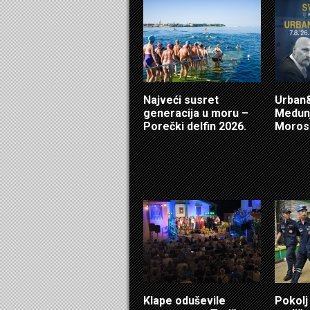
Najveći susret
Urban&
generacija u moru –
Medunj
Porečki delfin 2026.
Morosi
Klape oduševile
Pokolj