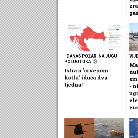
zra
gaš
I DANAS POŽARI NA JUGU
VIJ
POLUOTOKA
Ma
Istra u 'crvenom
nu
kotlu' iduća dva
sma
tjedna!
- n
ug
el
ene