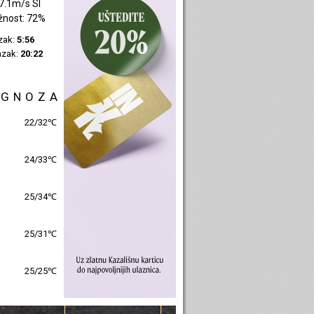
3.59m/s SI
žnost: 53%
azak:
5:58
azak:
20:24
OGNOZA
25/31℃
26/31℃
26/32℃
26/30℃
26/26℃