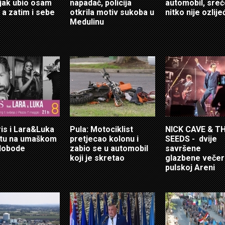
jak ubio osam
napadač, policija
automobil, sre
 a zatim i sebe
otkrila motiv sukoba u
nitko nije ozlij
Medulinu
ris i Lara&Luka
Pula: Motociklist
NICK CAVE & T
otu na umaškom
pretjecao kolonu i
SEEDS - dvije
lobode
zabio se u automobil
savršene
koji je skretao
glazbene večer
pulskoj Areni