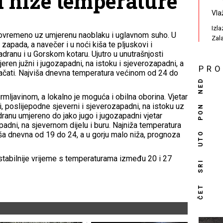
i niže temperature
Vla
Izl
povremeno uz umjerenu naoblaku i uglavnom suho. U
Zal
apada, a navečer i u noći kiša te pljuskovi i
adranu i u Gorskom kotaru. Ujutro u unutrašnjosti
eren južni i jugozapadni, na istoku i sjeverozapadni, a
PR
jačati. Najviša dnevna temperatura većinom od 24 do
NED
rmljavinom, a lokalno je moguća i obilna oborina. Vjetar
i, poslijepodne sjeverni i sjeverozapadni, na istoku uz
PON
dranu umjereno do jako jugo i jugozapadni vjetar
adni, na sjevernom dijelu i buru. Najniža temperatura
UTO
ša dnevna od 19 do 24, a u gorju malo niža, prognoza
tabilnije vrijeme s temperaturama između 20 i 27
SRI
ČET