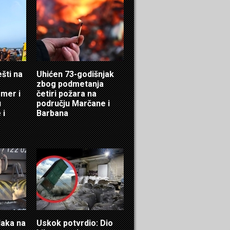
ešti na
Uhićen 73-godišnjak
zbog podmetanja
mer i
četiri požara na
u
području Marčane i
 i
Barbana
laka na
Uskok potvrdio: Dio