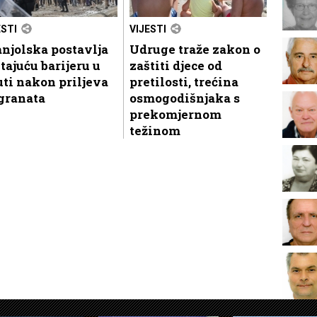
ESTI
VIJESTI
njolska postavlja
Udruge traže zakon o
tajuću barijeru u
zaštiti djece od
ti nakon priljeva
pretilosti, trećina
granata
osmogodišnjaka s
prekomjernom
težinom