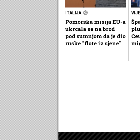
ITALIJA
VIJ
Pomorska misija EU-a
Špa
ukrcala se na brod
plu
pod sumnjom da je dio
Ceu
ruske "flote iz sjene"
mi