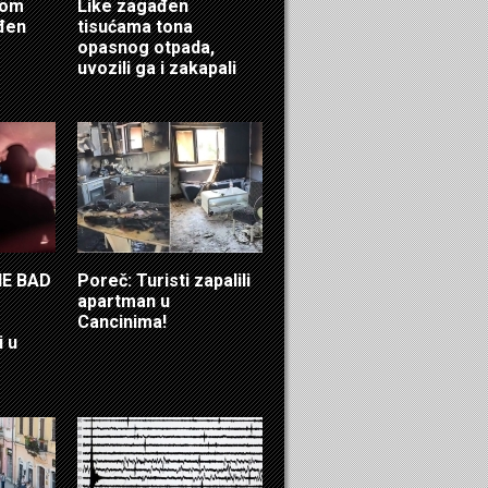
ćom
Like zagađen
eđen
tisućama tona
opasnog otpada,
uvozili ga i zakapali
HE BAD
Poreč: Turisti zapalili
apartman u
Cancinima!
i u