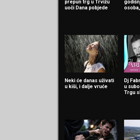
prepun trg u Trvižu
godišn
uoči Dana pobjede
osoba,
Neki će danas uživati
Dj Fab
u kiši, i dalje vruće
u sub
Trgu s