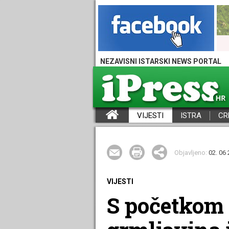
NEZAVISNI ISTARSKI NEWS PORTAL
VIJESTI
ISTRA
CR
iPress - Vijesti iz Istre, Hrvatske i svijeta
Objavljeno:
02. 06 
VIJESTI
S početkom l