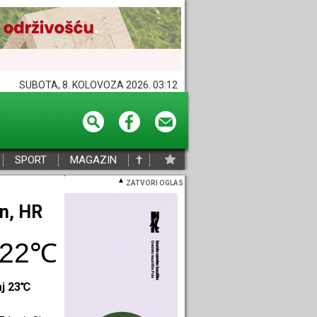
SUBOTA, 8. KOLOVOZA 2026. 03:12
†
SPORT
MAGAZIN
ZATVORI OGLAS
eč, HR
27℃
aj 28℃