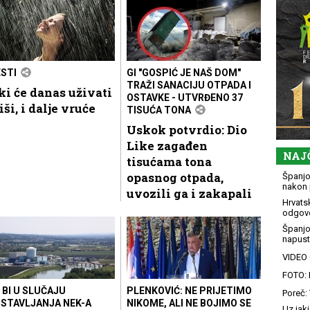
ESTI
GI "GOSPIĆ JE NAŠ DOM"
TRAŽI SANACIJU OTPADA I
i će danas uživati
OSTAVKE - UTVRĐENO 37
iši, i dalje vruće
TISUĆA TONA
Uskok potvrdio: Dio
Like zagađen
NAJ
tisućama tona
opasnog otpada,
Španjol
nakon 
uvozili ga i zakapali
Hrvatsk
odgovo
Španjo
napusti
VIDEO G
FOTO: 
 BI U SLUČAJU
PLENKOVIĆ: NE PRIJETIMO
Poreč: 
STAVLJANJA NEK-A
NIKOME, ALI NE BOJIMO SE
Uz jaki