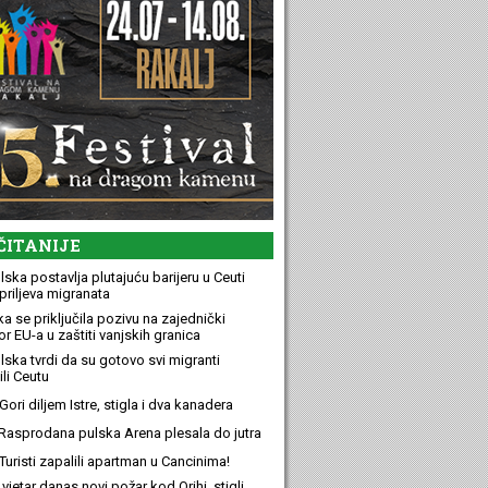
ČITANIJE
ska postavlja plutajuću barijeru u Ceuti
priljeva migranata
a se priključila pozivu na zajednički
r EU-a u zaštiti vanjskih granica
lska tvrdi da su gotovo svi migranti
li Ceutu
ori diljem Istre, stigla i dva kanadera
Rasprodana pulska Arena plesala do jutra
Turisti zapalili apartman u Cancinima!
 vjetar danas novi požar kod Orihi, stigli