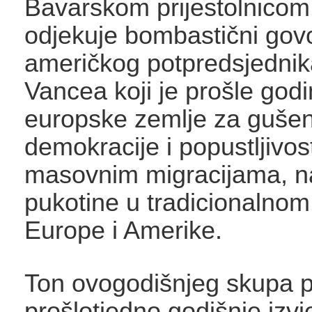
Bavarskom prijestolnicom 
odjekuje bombastični gov
američkog potpredsjedni
Vancea koji je prošle god
europske zemlje za gušen
demokracije i popustljivo
masovnim migracijama, na
pukotine u tradicionalnom
Europe i Amerike.
Ton ovogodišnjeg skupa po
prošlotjedno godišnje izv