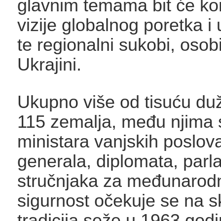
glavnim temama bit će ko
vizije globalnog poretka i
te regionalni sukobi, osobi
Ukrajini.
Ukupno više od tisuću du
115 zemalja, među njima 
ministara vanjskih poslova
generala, diplomata, parl
stručnjaka za međunarodnu
sigurnost očekuje se na s
tradicija seže u 1963.godi