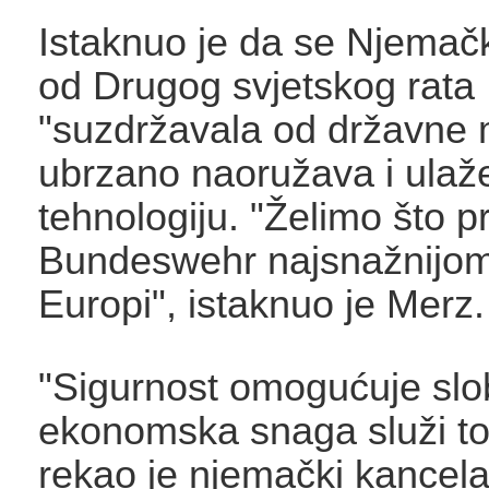
Istaknuo je da se Njemačk
od Drugog svjetskog rata
"suzdržavala od državne 
ubrzano naoružava i ulaž
tehnologiju. "Želimo što pri
Bundeswehr najsnažnijom
Europi", istaknuo je Merz.
"Sigurnost omogućuje slo
ekonomska snaga služi toj
rekao je njemački kancela