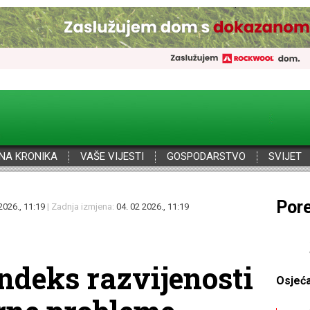
NA KRONIKA
VAŠE VIJESTI
GOSPODARSTVO
SVIJET
Por
2026., 11:19
| Zadnja izmjena:
04. 02 2026., 11:19
Indeks razvijenosti
Osjeć