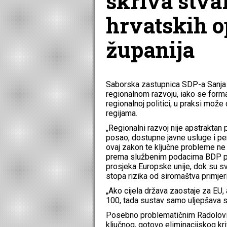
skriva stva
hrvatskih o
županija
Saborska zastupnica SDP-a Sanja 
regionalnom razvoju, iako se form
regionalnoj politici, u praksi mož
regijama.
„Regionalni razvoj nije apstraktan p
posao, dostupne javne usluge i pe
ovaj zakon te ključne probleme ne r
prema službenim podacima BDP po
prosjeka Europske unije, dok su sv
stopa rizika od siromaštva primje
„Ako cijela država zaostaje za EU,
100, tada sustav samo uljepšava st
Posebno problematičnim Radolović
ključnog, gotovo eliminacijskog krit