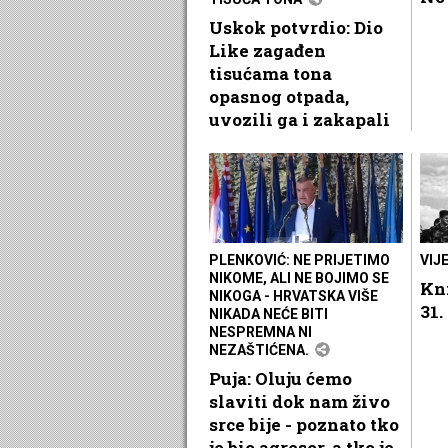
Uskok potvrdio: Dio
Like zagađen
tisućama tona
opasnog otpada,
uvozili ga i zakapali
PLENKOVIĆ: NE PRIJETIMO
VIJ
NIKOME, ALI NE BOJIMO SE
Kni
NIKOGA - HRVATSKA VIŠE
31.
NIKADA NEĆE BITI
NESPREMNA NI
NEZAŠTIĆENA.
Puja: Oluju ćemo
slaviti dok nam živo
srce bije - poznato tko
je bio agresor, a tko je