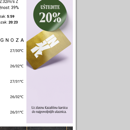
2.32m/s Z
žnost: 39%
azak:
5:59
azak:
20:23
OGNOZA
27/30℃
26/32℃
27/31℃
26/32℃
26/31℃