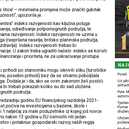
 s litice’ – minimalna promjena može značiti gubitak
ćnosti“, upozorila je.
tira” indeks razvijenosti kao ključna poluga
panija, određivanje potpomognutih područja, te
nama razvijenosti. Indeks razvijenosti ne uzima u
uga (raspršena naselja, brdsko-planinska područja,
dravlja). Indeks razvijenosti trebao bi
nacije. U zakon treba ugraditi načelo: indeks se koristi
anciranja i prioriteta, ne za uskraćivanje pristupa
NAJ
 prihodi po stanovniku mogu iskriviti sliku (turističke
Poreč: 
ine, posebni prihodi) bez da se stvarno poboljšala
uga. Dodala je i da, ako se ovim zakonom želi postići
Uz jaki
airtract
da bi trebali pokazati koliko su do sad uložena
nutih područja.
Pula: M
automo
predzadnju godinu EU financijskog razdoblja 2021-
Tjedan 
ast počiva na investicijama u bazene, škole i
Pomer i
 1 natječaj za male poduzetnike iz kojeg još novce
družen
smo nakon 13 godina u EU osmislili niti jedan
Uhićen
tvo i potaknuo gospodarski razvoj naših regija.
požara
Mađari