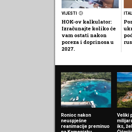
VIJESTI
ITA
HOK-ov kalkulator:
Po
Izračunajte koliko će
ukr
vam ostati nakon
pod
poreza i doprinosa u
rus
2027.
Ronioc nakon
Veliki 
neuspješne
milijar
reanimacije preminuo
iks, že
na Kamenjaku
Ćićarij