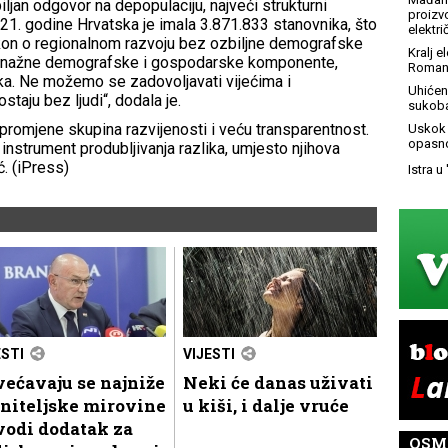
iljan odgovor na depopulaciju, najveći strukturni
proizv
1. godine Hrvatska je imala 3.871.833 stanovnika, što
elektr
kon o regionalnom razvoju bez ozbiljne demografske
Kralj 
snažne demografske i gospodarske komponente,
Roman
ika. Ne možemo se zadovoljavati vijećima i
Uhićen 
staju bez ljudi“, dodala je.
sukoba
omjene skupina razvijenosti i veću transparentnost.
Uskok 
opasno
nstrument produbljivanja razlika, umjesto njihova
ć. (iPress)
Istra u
ESTI
VIJESTI
ećavaju se najniže
Neki će danas uživati
niteljske mirovine
u kiši, i dalje vruće
vodi dodatak za
OSM