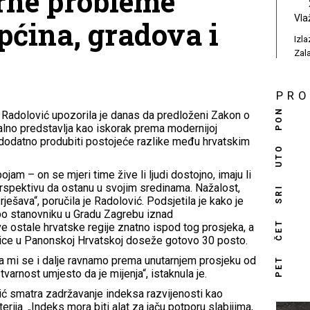
rne probleme
Vla
pćina, gradova i
Izl
Zal
PR
PON
Radolović upozorila je danas da predloženi Zakon o
alno predstavlja kao iskorak prema modernijoj
e dodatno produbiti postojeće razlike među hrvatskim
UTO
ojam – on se mjeri time žive li ljudi dostojno, imaju li
rspektivu da ostanu u svojim sredinama. Nažalost,
SRI
ješava“, poručila je Radolović. Podsjetila je kako je
 stanovniku u Gradu Zagrebu iznad
ČET
e ostale hrvatske regije znatno ispod tog prosjeka, a
rice u Panonskoj Hrvatskoj doseže gotovo 30 posto.
 a mi se i dalje ravnamo prema unutarnjem prosjeku od
PET
varnost umjesto da je mijenja“, istaknula je.
 smatra zadržavanje indeksa razvijenosti kao
erija. „Indeks mora biti alat za jaču potporu slabijima,