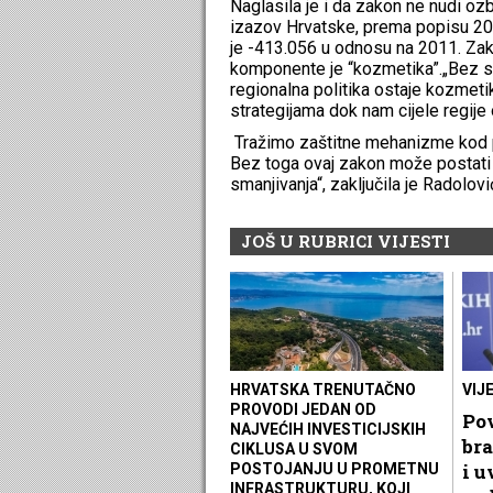
Naglasila je i da zakon ne nudi ozb
izazov Hrvatske, prema popisu 202
je -413.056 u odnosu na 2011. Za
komponente je “kozmetika”.„Bez 
regionalna politika ostaje kozmet
strategijama dok nam cijele regije o
Tražimo zaštitne mehanizme kod pr
Bez toga ovaj zakon može postati i
smanjivanja“, zaključila je Radolovi
JOŠ U RUBRICI VIJESTI
HRVATSKA TRENUTAČNO
VIJ
PROVODI JEDAN OD
Pov
NAJVEĆIH INVESTICIJSKIH
bra
CIKLUSA U SVOM
i u
POSTOJANJU U PROMETNU
INFRASTRUKTURU, KOJI