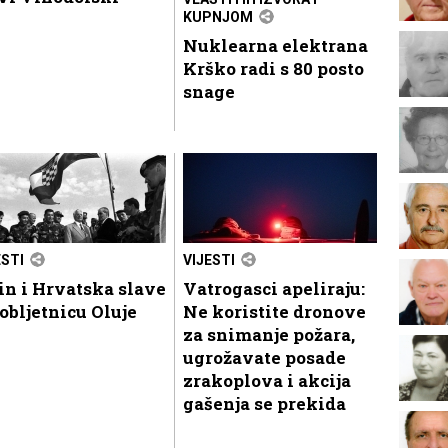
KUPNJOM
Nuklearna elektrana
Krško radi s 80 posto
snage
ESTI
VIJESTI
n i Hrvatska slave
Vatrogasci apeliraju:
 obljetnicu Oluje
Ne koristite dronove
za snimanje požara,
ugrožavate posade
zrakoplova i akcija
gašenja se prekida