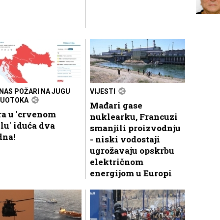
ANAS POŽARI NA JUGU
VIJESTI
LUOTOKA
Mađari gase
ra u 'crvenom
nuklearku, Francuzi
lu' iduća dva
smanjili proizvodnju
dna!
- niski vodostaji
ugrožavaju opskrbu
električnom
energijom u Europi