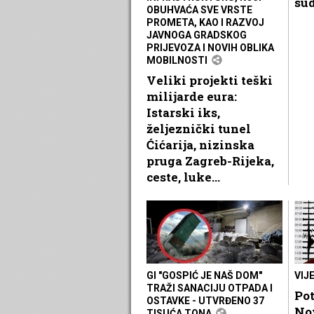
sud
OBUHVAĆA SVE VRSTE
PROMETA, KAO I RAZVOJ
JAVNOGA GRADSKOG
PRIJEVOZA I NOVIH OBLIKA
MOBILNOSTI
Veliki projekti teški
milijarde eura:
Istarski iks,
željeznički tunel
Ćićarija, nizinska
pruga Zagreb-Rijeka,
ceste, luke...
GI "GOSPIĆ JE NAŠ DOM"
VIJ
TRAŽI SANACIJU OTPADA I
Pot
OSTAVKE - UTVRĐENO 37
No
TISUĆA TONA