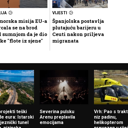
LIJA
VIJESTI
morska misija EU-a
Španjolska postavlja
cala se na brod
plutajuću barijeru u
 sumnjom da je dio
Ceuti nakon priljeva
ke "flote iz sjene"
migranata
projekti teški
Severina pulsku
Vrh: Pao s tra
de eura: Istarski
Arenu preplavila
niz padinu,
ljeznički tunel
emocijama
helikopterom
a, nizinska
prevezen u rije