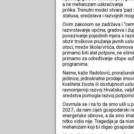
a ne mehanizam uskraćivanja
prilika. Trenutni model stvara ‘pad
statusa, sredstava i razvojnih mogu
Ovim zakonom se zadržava i “cemen
razvrstavanje općina, gradova i žu
povezivanje pojedinih mjera s razi
obzir troškove pružanja javnih usl
otoci, mreže škola/vrtića, domova z
primarno biti alat potpore, ne elimi
primarno za određivanje stope sufin
programima.
Naime, kaže Radolović, proračunski
jedinice, jednokratne prodaje imov
kvaliteta života ili dostupnost usl
ravnomjerniji razvoj Hrvatske, valj
sredstva pomogla razvoj potpomog
Osvrnula se i na to da smo ušli u 
2027., da nam cijeli gospodarski r
energetske obnove, a da smo imali
nitko vidio nije. Tragedija je da ni
mehanizam koji bi digao gospodars