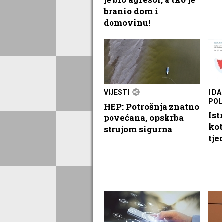
branio dom i
domovinu!
VIJESTI
I D
PO
HEP: Potrošnja znatno
Ist
povećana, opskrba
kot
strujom sigurna
tje