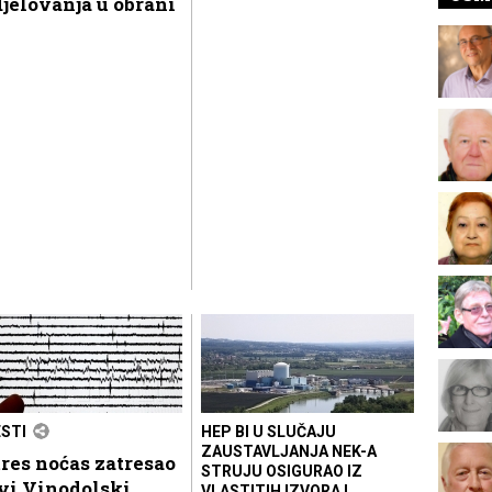
jelovanja u obrani
ESTI
HEP BI U SLUČAJU
ZAUSTAVLJANJA NEK-A
res noćas zatresao
STRUJU OSIGURAO IZ
vi Vinodolski
VLASTITIH IZVORA I