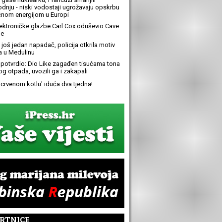
odnju - niski vodostaji ugrožavaju opskrbu
ičnom energijom u Europi
elektroničke glazbe Carl Cox oduševio Cave
e
još jedan napadač, policija otkrila motiv
 u Medulinu
potvrdio: Dio Like zagađen tisućama tona
g otpada, uvozili ga i zakapali
 'crvenom kotlu' iduća dva tjedna!
RTNICE