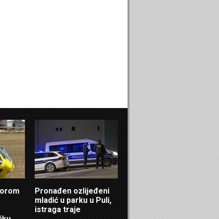
ktorom
Pronađen ozlijeđeni
mladić u parku u Puli,
istraga traje
čku