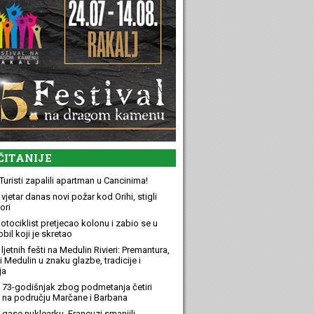
ČITANIJE
Turisti zapalili apartman u Cancinima!
 vjetar danas novi požar kod Orihi, stigli
ori
otociklist pretjecao kolonu i zabio se u
bil koji je skretao
ljetnih fešti na Medulin Rivieri: Premantura,
 Medulin u znaku glazbe, tradicije i
ja
 73-godišnjak zbog podmetanja četiri
 na području Marčane i Barbana
 gase nuklearku, Francuzi smanjili