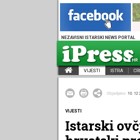
NEZAVISNI ISTARSKI NEWS PORTAL
VIJESTI
ISTRA
CR
iPress - Vijesti iz Istre, Hrvatske i svijeta
Objavljeno:
10. 12 
VIJESTI
Istarski ovčj