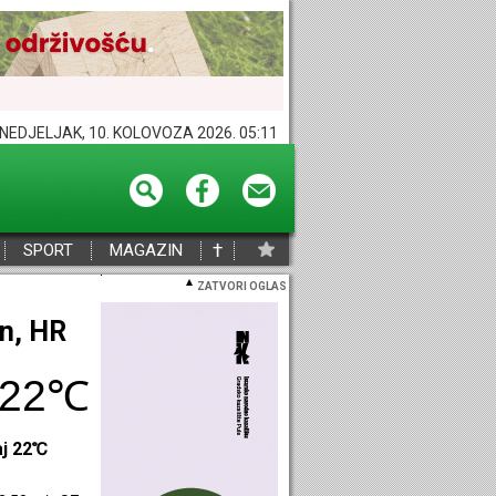
NEDJELJAK, 10. KOLOVOZA 2026. 05:11
†
SPORT
MAGAZIN
ZATVORI OGLAS
eč, HR
27℃
aj 27℃