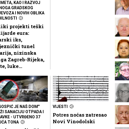
META, KAO I RAZVOJ
NOGA GRADSKOG
JEVOZA I NOVIH OBLIKA
ILNOSTI
iki projekti teški
ijarde eura:
arski iks,
jeznički tunel
arija, nizinska
ga Zagreb-Rijeka,
te, luke...
"GOSPIĆ JE NAŠ DOM"
VIJESTI
ŽI SANACIJU OTPADA I
Potres noćas zatresao
AVKE - UTVRĐENO 37
Novi Vinodolski
UĆA TONA