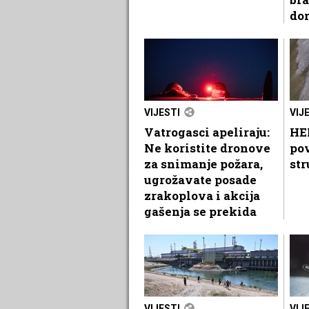
do
VIJESTI
VIJ
Vatrogasci apeliraju:
HEP
Ne koristite dronove
po
za snimanje požara,
str
ugrožavate posade
zrakoplova i akcija
gašenja se prekida
VIJESTI
VIJ