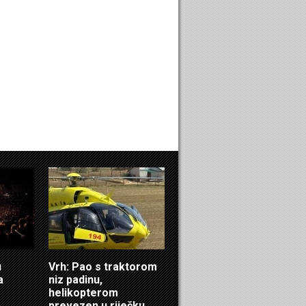
u
Vrh: Pao s traktorom
a
niz padinu,
helikopterom
prevezen u riječku