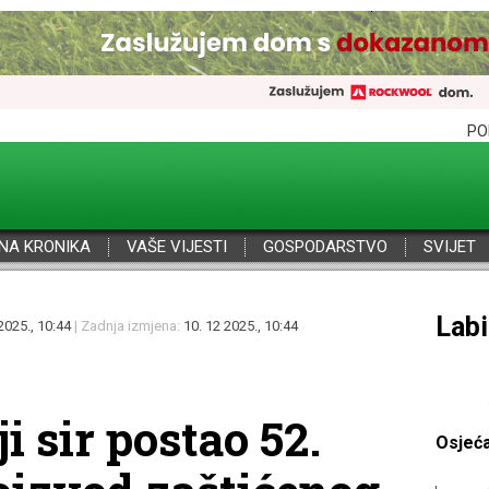
PO
NA KRONIKA
VAŠE VIJESTI
GOSPODARSTVO
SVIJET
Por
2025., 10:44
| Zadnja izmjena:
10. 12 2025., 10:44
i sir postao 52.
Osjeć