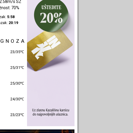
2.58m/s SI
žnost: 44%
azak:
6:00
azak:
20:21
OGNOZA
28/32℃
26/31℃
26/31℃
25/30℃
24/25℃