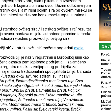
 osjećaj hranjivosti, slan i pikantan s izraženom
iljnih sorti kojima se hrane ovce. Dužim odležavanjem
 hranjiv okus, a mirisni dojam sira po ovčjem mlijeku se
žani sirevi se tijekom konzumacije tope u ustima i
„Istarskog ovčjeg sira / Istrskog ovčjeg sira” rezultat
a ovaca, sastava mlijeka autohtone pasmine istarske
dicije i vještine proizvodnje ovčjeg sira.
NAJ
čji sir' / 'Istrski ovčji sir' možete pogledati
ovdje
.
Poreč: 
zvoda čiji je naziv registriran u Europskoj uniji kao
Kralj 
ićena oznaka zemljopisnog podrijetla ili zajamčeno
Roman
e u registru oznaka zemljopisnog podrijetla za
Tjedan 
 zajamčeno tradicionalnih specijaliteta Unije. Uz sada
Pomer i
 / „Istrski ovčji sir”
, registrirani su i nazivi
družen
čki pršut, Ekstra djevičansko maslinovo ulje Cres,
Pula: M
iselo zelje / Ogulinski kiseli kupus, Baranjski kulen,
automo
ki pršut, Drniški pršut, Dalmatinski pršut, Poljički
Uhićen
čki uljenjak, Zagorski puran, Krčko maslinovo ulje,
požara
 janjetina, Šoltansko maslinovo ulje, Varaždinsko
Mađari
 kulin, Međimursko meso 'z tiblice, Slavonski med,
proizv
gorski mlinci, Paški sir, Bjelovarski kvargl, Brački
elektr