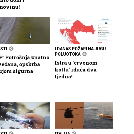
movinu!
ESTI
I DANAS POŽARI NA JUGU
POLUOTOKA
: Potrošnja znatno
Istra u 'crvenom
većana, opskrba
kotlu' iduća dva
ujom sigurna
tjedna!
ESTI
ITALIJA