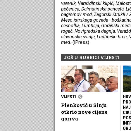
varenik, Varaždinski klipič, Malo
pečenica, Dalmatinska panceta, Lič
bagremov med
,
Zagorski štrukli /
Meso istrskega goveda - boškarin
češnofka
,
Lumblija
,
Goranski med
rogač
,
Novigradska dagnja
,
Varažd
slavonske svinje, Ludbreški hren,
med.
(iPress)
JOŠ U RUBRICI VIJESTI
VIJESTI
HRV
PRO
Plenković u Sinju
NAJ
otkrio nove cijene
CIK
goriva
POS
INF
OBU