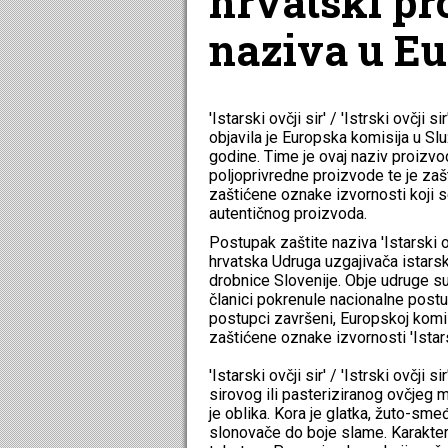
hrvatski pr
naziva u Eu
'Istarski ovčji sir' / 'Istrski ovčji
objavila je Europska komisija u Sl
godine. Time je ovaj naziv proizvo
poljoprivredne proizvode te je zaš
zaštićene oznake izvornosti koji s
autentičnog proizvoda.
Postupak zaštite naziva 'Istarski ovč
hrvatska Udruga uzgajivača istars
drobnice Slovenije. Obje udruge su
članici pokrenule nacionalne postu
postupci završeni, Europskoj komisi
zaštićene oznake izvornosti 'Istarski
'Istarski ovčji sir' / 'Istrski ovčji
sirovog ili pasteriziranog ovčjeg m
je oblika. Kora je glatka, žuto-sm
slonovače do boje slame. Karakteriz