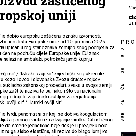
oizvod zaštićenog
Vla
ropskoj uniji
Izl
Zal
 sir' je dobio europsku zaštićenu oznaku izvornosti,
užbenom listu Europske unije od 10. prosinca 2025.
PR
da upisan u registar oznaka zemljopisnog podrijetla za
UTO
tićen na području cijele Europske unije. EU znak
e nalazi na ambalaži, potrošaču jamči kupnju
SRI
ji sir' / 'Istrski ovčji sir' zajednički su pokrenule
ke koze i ovce i slovenska Zveza društev rejcev
ČET
, sukladno zakonskoj proceduri, svaka u svojoj zemlji
pke zaštite naziva te su, nakon što su nacionalni
ji podnijele zajednički zahtjev za registraciju
PET
 ovčji sir' / 'Istrski ovčji sir'.
 sir' je tvrdi, punomasni sir koji se dobiva koagulacijom
SUB
lijeka pomoću sirila uz izdvajanje sirutke. Cilindričnog
eđe do smeđe jednolične boje dok je u presjeku boje
ira ga slabo elastična, ali reziva do blago lomljiva