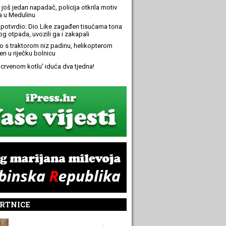
još jedan napadač, policija otkrila motiv
 u Medulinu
potvrdio: Dio Like zagađen tisućama tona
g otpada, uvozili ga i zakapali
ao s traktorom niz padinu, helikopterom
en u riječku bolnicu
 'crvenom kotlu' iduća dva tjedna!
RTNICE