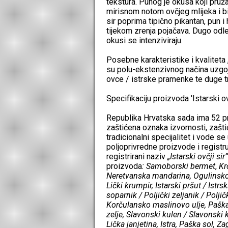
tekstura. Punog je okusa koji pruža
mirisnom notom ovčjeg mlijeka i b
sir poprima tipično pikantan, pun i
tijekom zrenja pojačava. Dugo odle
okusi se intenziviraju.
Posebne karakteristike i kvaliteta 
su polu-ekstenzivnog načina uzgoj
ovce / istrske pramenke te duge tra
Specifikaciju proizvoda 'Istarski ov
Republika Hrvatska sada ima 52 proi
zaštićena oznaka izvornosti, zašt
tradicionalni specijalitet i vode s
poljoprivredne proizvode i registru
registrirani naziv
„Istarski ovčji sir”
proizvoda
:
Samoborski bermet
,
Kr
Neretvanska mandarina, Ogulinsko k
Lički krumpir, Istarski pršut / Istrs
soparnik / Poljički zeljanik / Polji
Korčulansko maslinovo ulje, Paška
zelje, Slavonski kulen / Slavonski
Lička janjetina, Istra, Paška sol, Za