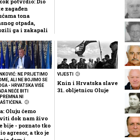
ok potvrdio: Dio
ke zagađen
sućama tona
snog otpada,
zili ga i zakapali
NKOVIĆ: NE PRIJETIMO
VIJESTI
OME, ALI NE BOJIMO SE
Knin i Hrvatska slave
OGA - HRVATSKA VIŠE
31. obljetnicu Oluje
ADA NEĆE BITI
PREMNA NI
AŠTIĆENA.
a: Oluju ćemo
viti dok nam živo
e bije - poznato tko
bio agresor, a tko je
nio dom i