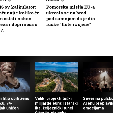
K-ov kalkulator:
Pomorska misija EU-a
ačunajte koliko će
ukrcala se na brod
m ostati nakon
pod sumnjom da je dio
eza i doprinosa u
ruske "flote iz sjene"
7.
 htio ubiti ženu
Veliki projekti teški
Severina pulsk
ču, 74-
milijarde eura: Istarski
Arenu preplavil
jak uhićen
iks, željeznički tunel
emocijama
Ćićarija, nizinska