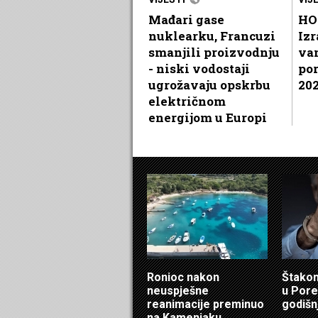
Mađari gase
HO
nuklearku, Francuzi
Izr
smanjili proizvodnju
va
- niski vodostaji
por
ugrožavaju opskrbu
202
električnom
energijom u Europi
Ronioc nakon
Štakom
neuspješne
u Pore
reanimacije preminuo
godišn
na Kamenjaku