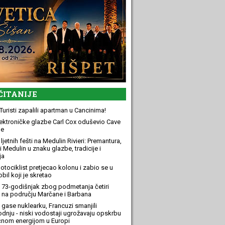
ČITANIJE
Turisti zapalili apartman u Cancinima!
elektroničke glazbe Carl Cox oduševio Cave
e
ljetnih fešti na Medulin Rivieri: Premantura,
 Medulin u znaku glazbe, tradicije i
ja
otociklist pretjecao kolonu i zabio se u
bil koji je skretao
 73-godišnjak zbog podmetanja četiri
 na području Marčane i Barbana
 gase nuklearku, Francuzi smanjili
odnju - niski vodostaji ugrožavaju opskrbu
ičnom energijom u Europi