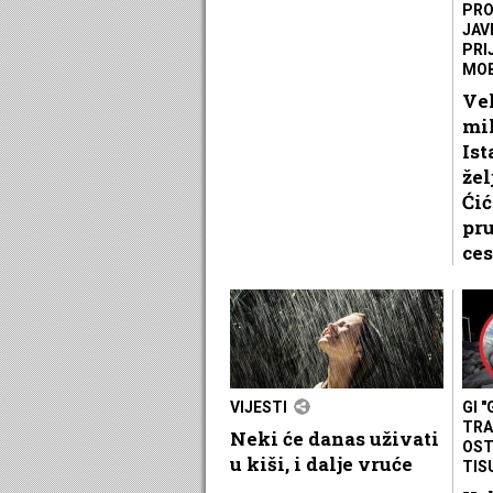
PRO
JAV
PRI
MOB
Vel
mil
Ist
žel
Ćić
pru
ces
VIJESTI
GI 
TRA
Neki će danas uživati
OST
u kiši, i dalje vruće
TIS