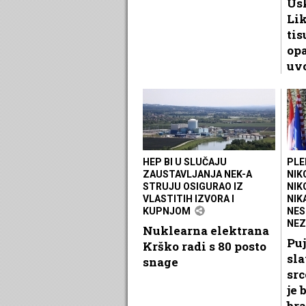
Usk
Li
ti
opa
uvo
HEP BI U SLUČAJU
PLE
ZAUSTAVLJANJA NEK-A
NIK
STRUJU OSIGURAO IZ
NIK
VLASTITIH IZVORA I
NIK
KUPNJOM
NES
NEZ
Nuklearna elektrana
Puj
Krško radi s 80 posto
sla
snage
src
je 
bra