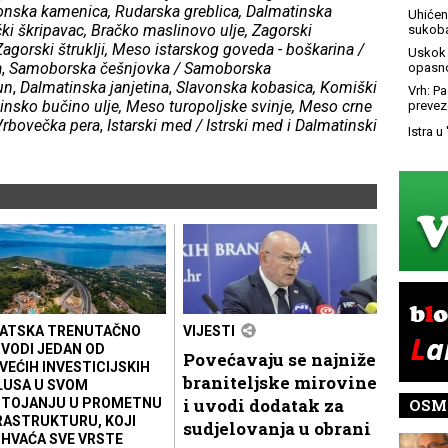
stonska kamenica, Rudarska greblica, Dalmatinska
Uhićen 
ki škripavac, Bračko maslinovo ulje, Zagorski
sukoba
 Zagorski štruklji, Meso istarskog goveda - boškarina /
Uskok 
a
,
Samoborska češnjovka / Samoborska
opasno
un
,
Dalmatinska janjetina
,
Slavonska kobasica,
Komiški
Vrh: P
insko bučino ulje, Meso turopoljske svinje, Meso crne
prevez
 Vrbovečka pera
,
Istarski med / Istrski med
i
Dalmatinski
Istra u
ATSKA TRENUTAČNO
VIJESTI
VODI JEDAN OD
Povećavaju se najniže
VEĆIH INVESTICIJSKIH
braniteljske mirovine
LUSA U SVOM
i uvodi dodatak za
TOJANJU U PROMETNU
OSM
RASTRUKTURU, KOJI
sudjelovanja u obrani
HVAĆA SVE VRSTE