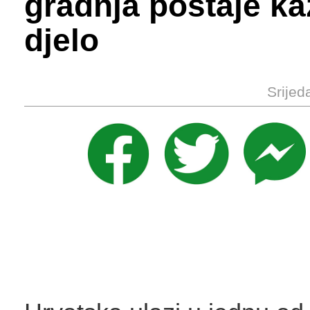
gradnja postaje k
djelo
Srijed