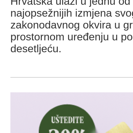
Hrvatska ulazi u jednu od
najopsežnijih izmjena svo
zakonodavnog okvira u gra
prostornom uređenju u po
desetljeću.