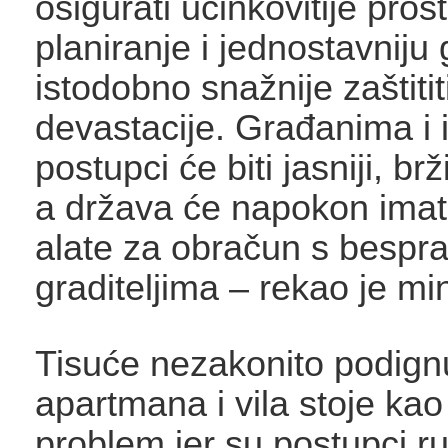
osigurati učinkovitije pros
planiranje i jednostavniju 
istodobno snažnije zaštitit
devastacije. Građanima i 
postupci će biti jasniji, brž
a država će napokon imati
alate za obračun s bespr
graditeljima – rekao je min
Tisuće nezakonito podignu
apartmana i vila stoje kao
problem jer su postupci ruš