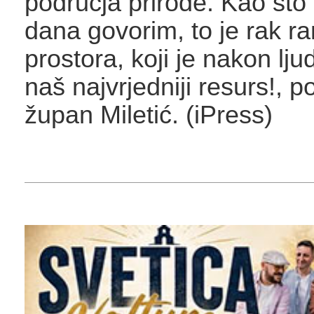
područja prirode. Kao što
dana govorim, to je rak r
prostora, koji je nakon ljud
naš najvrjedniji resurs!, p
župan Miletić. (iPress)