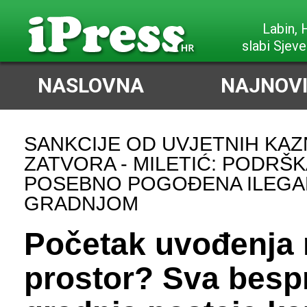
Poreč,
slabi Jug
NASLOVNA
NAJNOVI
SANKCIJE OD UVJETNIH KAZ
ZATVORA - MILETIĆ: PODRŠK
POSEBNO POGOĐENA ILEG
GRADNJOM
Početak uvođenja 
prostor? Sva besp