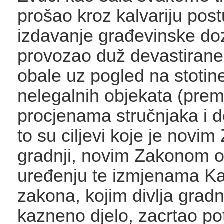
prošao kroz kalvariju pos
izdavanje građevinske doz
provozao duž devastirane
obale uz pogled na stotine
nelegalnih objekata (pre
procjenama stručnjaka i do 
to su ciljevi koje je novi
gradnji, novim Zakonom 
uređenju te izmjenama K
zakona, kojim divlja gradn
kazneno djelo, zacrtao po