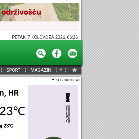
PETAK, 7. KOLOVOZA 2026. 06:26
†
SPORT
MAGAZIN
ZATVORI OGLAS
eč, HR
27℃
aj 27℃