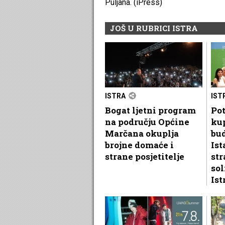
Puljana. (iPress)
JOŠ U RUBRICI ISTRA
ISTRA
IST
Bogat ljetni program
Pot
na području Općine
kup
Marčana okuplja
bu
brojne domaće i
Ist
strane posjetitelje
str
sol
Ist