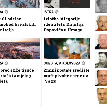
RA
ISTRA
uli održan
Izložba 'Alegorije
mohod hrvatskih
identiteta' Dimitija
nitelja
Popovića u Umagu
RA
SUBOTA, 8. KOLOVOZA
oreč stiže tisuće
Žminj postaje središte
rtaša iz cijelog
craft pivske scene uz
jeta
'Vatru'