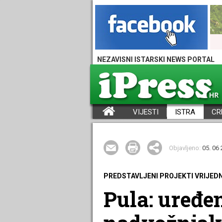
NEZAVISNI ISTARSKI NEWS PORTAL
VIJESTI
ISTRA
CR
iPress - Vijesti iz Istre, Hrvatske i svijeta
Objavljeno:
05. 06 
PREDSTAVLJENI PROJEKTI VRIJEDN
Pula: uređenj