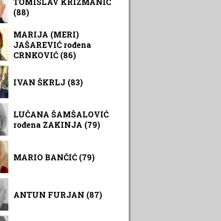
TOMISLAV KRIZMANIĆ
(88)
MARIJA (MERI)
JAŠAREVIĆ rođena
CRNKOVIĆ (86)
IVAN ŠKRLJ (83)
LUČANA ŠAMŠALOVIĆ
rođena ZAKINJA (79)
MARIO BANČIĆ (79)
ANTUN FURJAN (87)