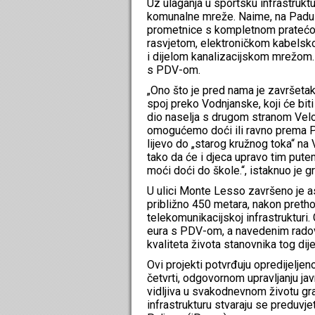
Uz ulaganja u sportsku infrastrukt
komunalne mreže. Naime, na Padul
prometnice s kompletnom pratećo
rasvjetom, elektroničkom kabels
i dijelom kanalizacijskom mrežom. 
s PDV-om.
„Ono što je pred nama je završetak 
spoj preko Vodnjanske, koji će biti
dio naselja s drugom stranom Velog
omogućemo doći ili ravno prema P
lijevo do „starog kružnog toka“ na
tako da će i djeca upravo tim putem
moći doći do škole.“, istaknuo je g
U ulici Monte Lesso završeno je asf
približno 450 metara, nakon preth
telekomunikacijskoj infrastrukturi.
eura s PDV-om, a navedenim radovi
kvaliteta života stanovnika tog dije
Ovi projekti potvrđuju opredijelje
četvrti, odgovornom upravljanju ja
vidljiva u svakodnevnom životu gr
infrastrukturu stvaraju se preduvjeti 