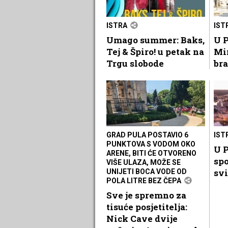
ISTRA
IST
Umago summer: Baks,
U P
Tej & Špiro! u petak na
Mi
Trgu slobode
bra
GRAD PULA POSTAVIO 6
IST
PUNKTOVA S VODOM OKO
U P
ARENE, BITI ĆE OTVORENO
spo
VIŠE ULAZA, MOŽE SE
svi
UNIJETI BOCA VODE OD
POLA LITRE BEZ ČEPA
Sve je spremno za
tisuće posjetitelja:
Nick Cave dvije