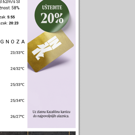
2.91m/s SI
žnost: 40%
azak:
5:57
azak:
20:25
OGNOZA
25/31℃
26/31℃
26/31℃
26/32℃
27/28℃