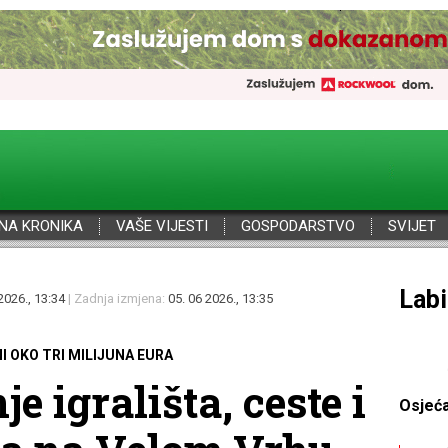
NA KRONIKA
VAŠE VIJESTI
GOSPODARSTVO
SVIJET
Por
2026., 13:34
| Zadnja izmjena:
05. 06 2026., 13:35
I OKO TRI MILIJUNA EURA
e igrališta, ceste i
Osjeć