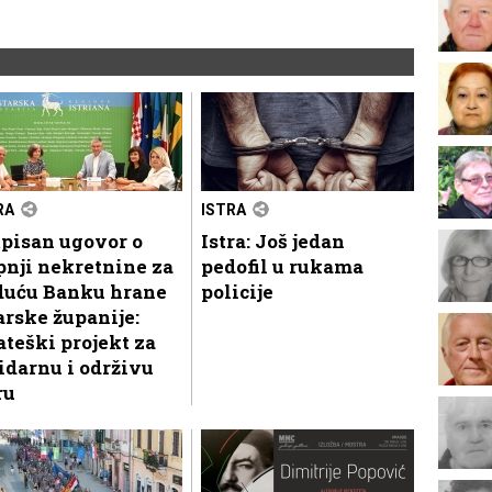
RA
ISTRA
pisan ugovor o
Istra: Još jedan
nji nekretnine za
pedofil u rukama
duću Banku hrane
policije
arske županije:
ateški projekt za
idarnu i održivu
ru