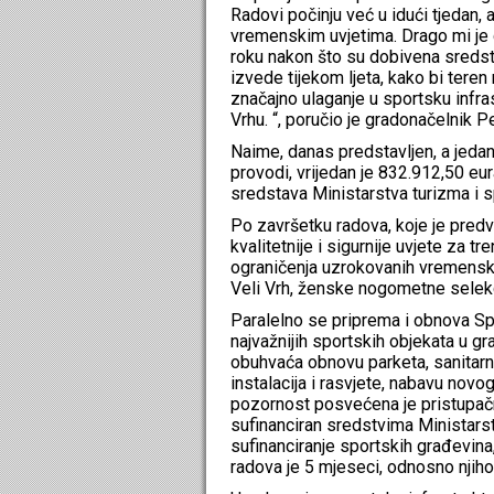
Radovi počinju već u idući tjedan, a
vremenskim uvjetima. Drago mi je
roku nakon što su dobivena sredst
izvede tijekom ljeta, kako bi teren 
značajno ulaganje u sportsku infr
Vrhu. “, poručio je gradonačelnik P
Naime, danas predstavljen, a jedan 
provodi, vrijedan je 832.912,50 e
sredstava Ministarstva turizma i s
Po završetku radova, koje je predv
kvalitetnije i sigurnije uvjete za tr
ograničenja uzrokovanih vremenskim
Veli Vrh, ženske nogometne selekci
Paralelno se priprema i obnova Sp
najvažnijih sportskih objekata u g
obuhvaća obnovu parketa, sanitarni
instalacija i rasvjete, nabavu no
pozornost posvećena je pristupačn
sufinanciran sredstvima Ministars
sufinanciranje sportskih građevin
radova je 5 mjeseci, odnosno njiho