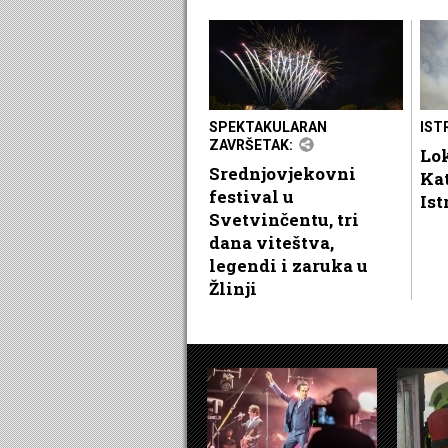
SPEKTAKULARAN
IST
ZAVRŠETAK:
Lok
Srednjovjekovni
Ka
festival u
Ist
Svetvinčentu, tri
dana viteštva,
legendi i zaruka u
Žlinji