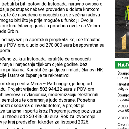
 trebali bi biti gotovi do listopada, naravno ovisno o
 da je postupak nabave proveden u doista kratkom
va, te će navedeno omogučiti da se večina radova
mogao biti što je prije moguće u funkciji. Ovo je
astrukturu čitavog grada, a posebno ovdje na Velom
eđa Grbin.
od najvažnijih sportskih projekata, koji se trenutno
ura s PDV-om, a udio od 270.000 eura bespovratna su
porta.
iđeno za kraj listopada, igralište će omogućiti
eniranje i natjecanja tijekom cijele godine, bez
NAJ
 prilikama. Koristit će ga djeca i mladi, članovi NK
Španjol
je Istarske županije te rekreativci.
nakon 
ortskog centra Mirna – Pattinaggio, jednog od
Hrvatsk
radu. Projekt vrijedan 502.944,22 eura s PDV-om
odgovo
h čvorova i svlačionica, modernizaciju električnih
Španjo
vog semafora te opremanje judo dvorane. Posebna
napusti
osti osobama s invaliditetom, a projekt je
VIDEO 
tva turizma i sporta kroz Program javnog poziva za
oko 60
a, u iznosu od 250.438,00 eura. Rok za izvođenje
VIDEO G
v je kraj predviđen također za listopad 2026.
Crveni 
nedjelj