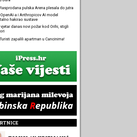
Rasprodana pulska Arena plesala do jutra
OpenAI-a i Anthropicov AI model
alno hakirao sustave
 vjetar danas novi požar kod Orihi, stigli
ori
Turisti zapalili apartman u Cancinima!
RTNICE