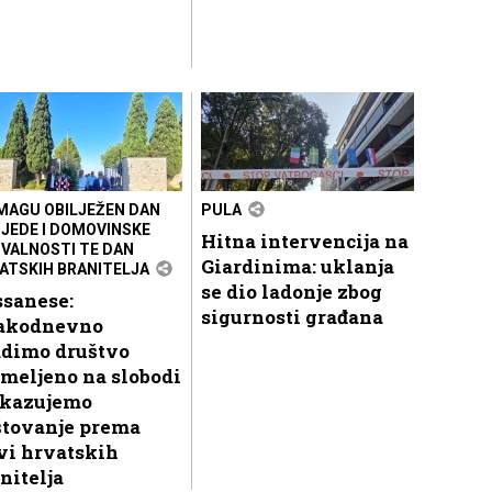
MAGU OBILJEŽEN DAN
PULA
JEDE I DOMOVINSKE
Hitna intervencija na
VALNOSTI TE DAN
Giardinima: uklanja
ATSKIH BRANITELJA
se dio ladonje zbog
ssanese:
sigurnosti građana
akodnevno
adimo društvo
meljeno na slobodi
skazujemo
štovanje prema
vi hrvatskih
nitelja