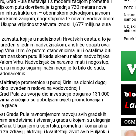
uru, Grad Pula nastavlja i s modernizacijom prometne i
jskom putu dovršena je izgradnja 720 metara nove
FOTO: 
m infrastrukturom – oborinskom odvodnjom, javnom
Nakon 
kom kanalizacijom, nogostupima te novom vodovodnom
samost
Ukupna vrijednost zahvata iznosi 1,677 milijuna eura
Uz jaki
airtract
zahvata, koji je u nadležnosti Hrvatskih cesta, a to je
Poreč: 
 uređen s jednim nadvožnjakom, a isti će spajati ovaj
 Vrha i tim će putem stanovnicima, ali i ostalima biti
artizanskom putu ili kada skrenu nakon nadvožnjaka
 Velom Vrhu. Nadvožnjak će naravno imati i nogostup,
, na mnogo sigurniji način nego je to bilo do sada,
radonačelnik.
altiranje prometnice u punoj širini na dionici dugoj
odno izvedenih radova na vodovodnoj i
 Grad Pula za svoj je dio investicije osigurao 131.000
ma značajno su poboljšani uvjeti prometovanja i
la grada.
nost Grada Pule ravnomjernom razvoju svih gradskih
vnim sredstvima i stvaranju grada u kojem su ulaganja
OSM
ađana. Ulaganjem u sportsku, prometnu i komunalnu
za zdraviji, aktivniji i kvalitetniji život svih Puljanki i