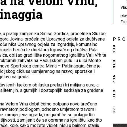
a na Velom Vrhu,
Vla
inaggia
Izl
Zal
 u pratnji zamjenika Siniše Gordića, pročelnika Službe
Igora Jovina, pročelnice Upravnog odjela za društvene
PR
ročelnika Upravnog odjela za izgradnju, komunalno
SUB
ijela Ferića te direktora trgovačkog društva Pula
ića, obišao gradilište nogometnog igrališta Veli Vrh te
rukturnih zahvata na Paduljskom putu i u ulici Monte
NED
bnove Sportskog centra Mirna – Pattinaggio, čime je
cijskog ciklusa usmjerenog na razvoj sportske i
PON
jelovima grada.
vljenih tijekom obilaska prelazi tri milijuna eura, a
valitetnijih, sigurnijih i dostupnijih sadržaja za građane
UTO
je na Velom Vrhu dobit ćemo potpuno novo uređeno
SRI
travnatom podlogom, odnosno umjetnom travom i
će zamijenjena ograda, osigurat će se prilagodbu
ivosti, zamijenit će se oprema na igralištu, kao što
ače, koje, kako možete vidjeti nisu u bajnom stanju.