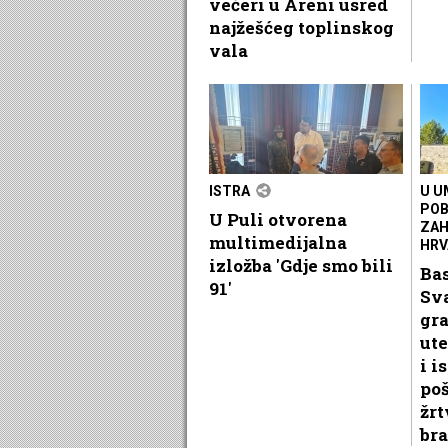
večeri u Areni usred
najžešćeg toplinskog
vala
ISTRA
U U
POB
U Puli otvorena
ZAH
multimedijalna
HRV
izložba 'Gdje smo bili
Ba
91'
Sv
gr
ute
i i
po
žrt
bra