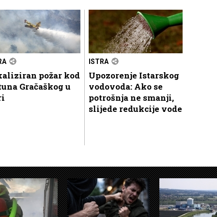
RA
ISTRA
aliziran požar kod
Upozorenje Istarskog
tuna Gračaškog u
vodovoda: Ako se
ri
potrošnja ne smanji,
slijede redukcije vode