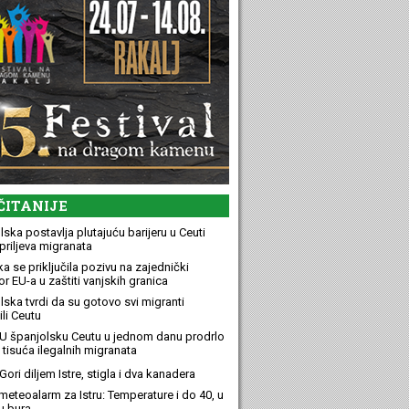
ČITANIJE
ska postavlja plutajuću barijeru u Ceuti
priljeva migranata
a se priključila pozivu na zajednički
r EU-a u zaštiti vanjskih granica
lska tvrdi da su gotovo svi migranti
li Ceutu
U španjolsku Ceutu u jednom danu prodrlo
 tisuća ilegalnih migranata
ori diljem Istre, stigla i dva kanadera
meteoalarm za Istru: Temperature i do 40, u
u bura