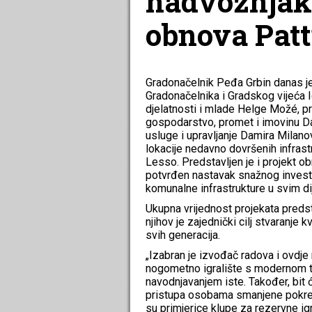
nadvožnjak
obnova Patt
Gradonačelnik Peđa Grbin danas je,
Gradonačelnika i Gradskog vijeća 
djelatnosti i mlade Helge Možé, p
gospodarstvo, promet i imovinu Dan
usluge i upravljanje Damira Milanov
lokacije nedavno dovršenih infrast
Lesso. Predstavljen je i projekt o
potvrđen nastavak snažnog investi
komunalne infrastrukture u svim di
Ukupna vrijednost projekata predsta
njihov je zajednički cilj stvaranje k
svih generacija.
„Izabran je izvođač radova i ovd
nogometno igralište s modernom 
navodnjavanjem iste. Također, bit 
pristupa osobama smanjene pokretlj
su primjerice klupe za rezervne igr