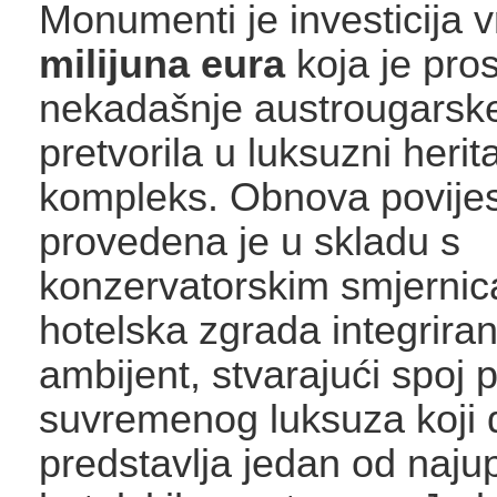
Monumenti je investicija 
milijuna eura
koja je pros
nekadašnje austrougarske
pretvorila u luksuzni herit
kompleks. Obnova povije
provedena je u skladu s
konzervatorskim smjerni
hotelska zgrada integriran
ambijent, stvarajući spoj po
suvremenog luksuza koji
predstavlja jedan od najupe