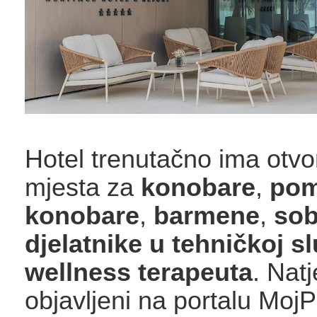
Hotel trenutačno ima otv
mjesta za
konobare
,
po
konobare
,
barmene
,
sob
djelatnike u tehničkoj sl
wellness terapeuta
. Natj
objavljeni na portalu Moj