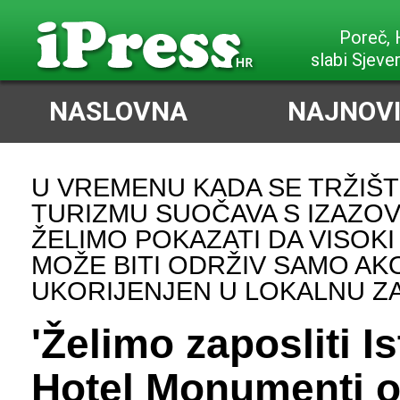
Poreč,
slabi Sjeve
NASLOVNA
NAJNOVI
U VREMENU KADA SE TRŽIŠT
TURIZMU SUOČAVA S IZAZOV
ŽELIMO POKAZATI DA VISOKI
MOŽE BITI ODRŽIV SAMO AK
UKORIJENJEN U LOKALNU Z
'Želimo zaposliti Is
Hotel Monumenti o