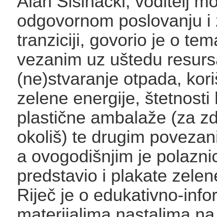
Alan Šišinački, voditelj m
odgovornom poslovanju i 
tranziciji, govorio je o t
vezanim uz uštedu resurs
(ne)stvaranje otpada, kori
zelene energije, štetnosti 
plastične ambalaže (za zdra
okoliš) te drugim poveza
a ovogodišnjim je polazni
predstavio i plakate zelene
Riječ je o edukativno-inf
materijalima nastalima na