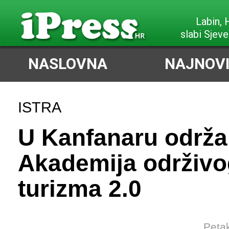
Labin,
slabi Sjeve
NASLOVNA
NAJNOVI
ISTRA
U Kanfanaru održ
Akademija održivo
turizma 2.0
Petak