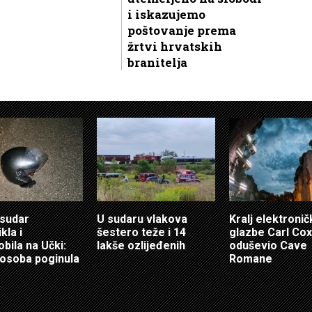
i iskazujemo
poštovanje prema
žrtvi hrvatskih
branitelja
sudar
U sudaru vlakova
Kralj elektroni
kla i
šestero teže i 14
glazbe Carl Cox
bila na Učki:
lakše ozlijeđenih
oduševio Cave
osoba poginula
Romane