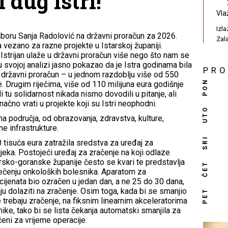
 dug Istri!
Vla
Izl
oru Sanja Radolović na državni proračun za 2026.
Zal
vezano za razne projekte u Istarskoj županiji.
 Istrijan ulaže u državni proračun više nego što nam se
e u svojoj analizi jasno pokazao da je Istra godinama bila
PR
 u državni proračun – u jednom razdoblju više od 550
PON
. Drugim riječima, više od 110 milijuna eura godišnje
i tu solidarnost nikada nismo dovodili u pitanje, ali
čno vrati u projekte koji su Istri neophodni.
UTO
područja, od obrazovanja, zdravstva, kulture,
e infrastrukture.
SRI
 tisuća eura zatražila sredstva za uređaj za
jeka. Postojeći uređaj za zračenje na koji odlaze
morsko-goranske županije često se kvari te predstavlja
ČET
ječenju onkoloških bolesnika. Aparatom za
acijenata bio ozračen u jedan dan, a ne 25 do 30 dana,
u dolaziti na zračenje. Osim toga, kada bi se smanjio
PET
e trebaju zračenje, na fiksnim linearnim akceleratorima
ike, tako bi se lista čekanja automatski smanjila za
čeni za vrijeme operacije.