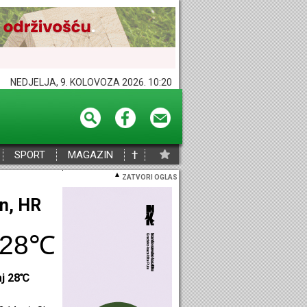
NEDJELJA, 9. KOLOVOZA 2026. 10:20
†
SPORT
MAGAZIN
ZATVORI OGLAS
eč, HR
30℃
aj 29℃