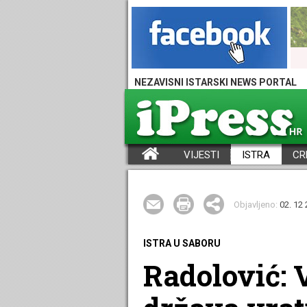
NEZAVISNI ISTARSKI NEWS PORTAL
VIJESTI
ISTRA
CR
iPress - Vijesti iz Istre, Hrvatske i svijeta
Objavljeno:
02. 12 
ISTRA U SABORU
Radolović: V