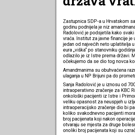
država vrati
Zastupnica SDP-a u Hrvatskom sab
godinu podnijela je niz amandmana 
Radolović je podsjetila kako svaki
vraća. Institut za javne financije j
jedan od najvećih neto uplatitelja
eura „viška“ po stanovniku godišnje
odlazilo je iz Istre prema državi. M
očekujemo da se dio tog novca kona
Amandmanima su obuhvaćena razna 
ulaganja u NP Brijuni pa do prometn
Sanja Radolović je u iznosu od 700
intraoperativno zračenje za KBC Ri
onkološki pacijenti iz Istre i Pri
veliku opasnost za neuspjeh u izl
intraoperacijsko zračenje dio bi p
koliko svakodnevno pacijenti moraj
broj pacijenata koji nakon operacij
otvaraju se mjesta za druge bolesn
onoliki broj pacijenata koji su ozra