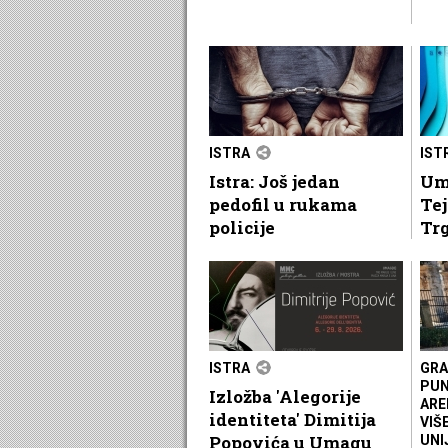
ISTRA
IST
Istra: Još jedan
Um
pedofil u rukama
Tej
policije
Tr
ISTRA
GRA
PUN
Izložba 'Alegorije
ARE
identiteta' Dimitija
VIŠ
Popovića u Umagu
UNI