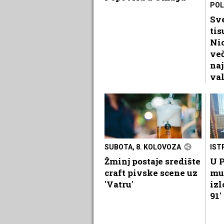
POL
Sve
tis
Nic
več
naj
va
SUBOTA, 8. KOLOVOZA
IST
Žminj postaje središte
U P
craft pivske scene uz
mu
'Vatru'
izl
91'