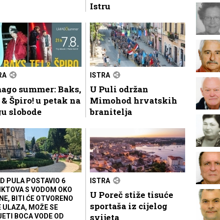
Istru
RA
ISTRA
ago summer: Baks,
U Puli održan
 & Špiro! u petak na
Mimohod hrvatskih
gu slobode
branitelja
D PULA POSTAVIO 6
ISTRA
KTOVA S VODOM OKO
U Poreč stiže tisuće
NE, BITI ĆE OTVORENO
sportaša iz cijelog
E ULAZA, MOŽE SE
svijeta
JETI BOCA VODE OD