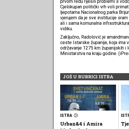
prvom redu riješili problemi s vod
Cjelokupan politički vrh voli primat
ljepotama Nacionalnog parka Brijuni
vjerujem da je sve institucije sram
ali i sama komunalna infrastruktura
vidiku.
Zaključno, Radolović je amandmano
ceste Istarske županije, koja ima 
održavanje 1275 km županijskih i lo
Ministarstva na kraju godine. (iPre
JOŠ U RUBRICI ISTRA
ISTRA
IST
Urban&4 i Amira
Tje