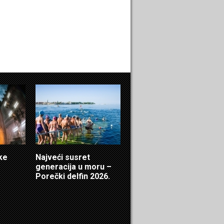
čke
Najveći susret
generacija u moru –
Porečki delfin 2026.