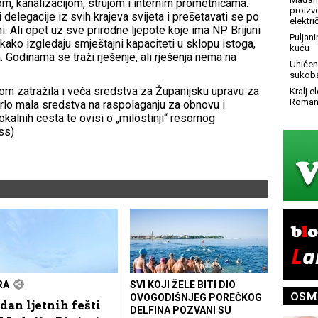
om, kanalizacijom, strujom i internim prometnicama.
proizv
i delegacije iz svih krajeva svijeta i prešetavati se po
elektr
. Ali opet uz sve prirodne ljepote koje ima NP Brijuni
Puljani
 kako izgledaju smještajni kapaciteti u sklopu istoga,
kuću
. Godinama se traži rješenje, ali rješenja nema na
Uhićen 
sukoba
m zatražila i veća sredstva za Županijsku upravu za
Kralj 
Roman
vrlo mala sredstva na raspolaganju za obnovu i
kalnih cesta te ovisi o „milostinji“ resornog
ss)
RA
SVI KOJI ŽELE BITI DIO
OSM
OVOGODIŠNJEG POREČKOG
dan ljetnih fešti
DELFINA POZVANI SU