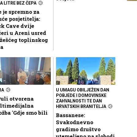
A LITRE BEZ ČEPA
 je spremno za
uće posjetitelja:
k Cave dvije
eri u Areni usred
žešćeg toplinskog
la
RA
U UMAGU OBILJEŽEN DAN
POBJEDE I DOMOVINSKE
uli otvorena
ZAHVALNOSTI TE DAN
ltimedijalna
HRVATSKIH BRANITELJA
ožba 'Gdje smo bili
Bassanese:
Svakodnevno
gradimo društvo
utemeljeno na slobodi