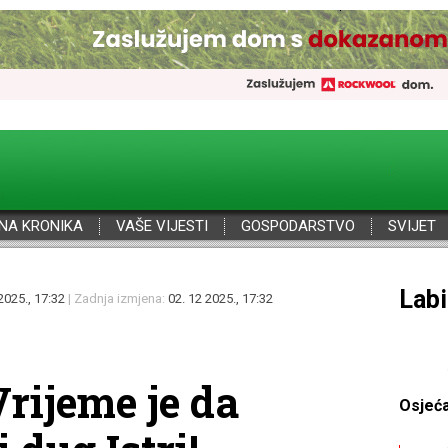
NA KRONIKA
VAŠE VIJESTI
GOSPODARSTVO
SVIJET
Por
2025., 17:32
| Zadnja izmjena:
02. 12 2025., 17:32
rijeme je da
Osjeć