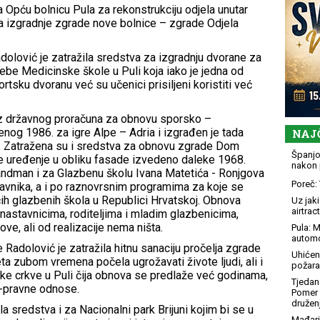
a Opću bolnicu Pula za rekonstrukciju odjela unutar
kta izgradnje zgrade nove bolnice – zgrade Odjela
dolović je zatražila sredstva za izgradnju dvorane za
ebe Medicinske škole u Puli koja iako je jedna od
tsku dvoranu već su učenici prisiljeni koristiti već
iz državnog proračuna za obnovu sporsko –
nog 1986. za igre Alpe – Adria i izgrađen je tada
NAJ
a. Zatražena su i sredstva za obnovu zgrade Dom
Španjol
nje uređenje u obliku fasade izvedeno daleke 1968.
nakon 
andman i za Glazbenu školu Ivana Matetića - Ronjgova
Poreč: 
stavnika, a i po raznovrsnim programima za koje se
ćih glazbenih škola u Republici Hrvatskoj. Obnova
Uz jaki
airtract
astavnicima, roditeljima i mladim glazbenicima,
ve, ali od realizacije nema ništa.
Pula: M
automo
 Radolović je zatražila hitnu sanaciju pročelja zgrade
Uhićen
eta zubom vremena počela ugrožavati živote ljudi, ali i
požara
ke crkve u Puli čija obnova se predlaže već godinama,
Tjedan 
o-pravne odnose.
Pomer i
družen
sredstva i za Nacionalni park Brijuni kojim bi se u
Mađari