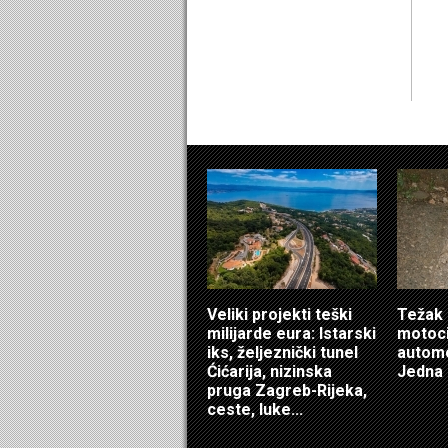
Veliki projekti teški
Težak 
milijarde eura: Istarski
motoci
iks, željeznički tunel
automo
Ćićarija, nizinska
Jedna 
pruga Zagreb-Rijeka,
ceste, luke...