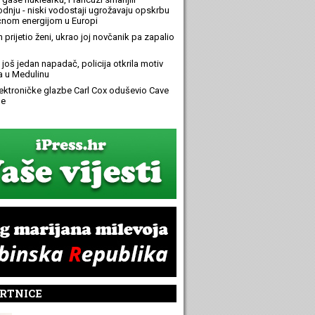
odnju - niski vodostaji ugrožavaju opskrbu
ičnom energijom u Europi
n prijetio ženi, ukrao joj novčanik pa zapalio
još jedan napadač, policija otkrila motiv
 u Medulinu
elektroničke glazbe Carl Cox oduševio Cave
e
RTNICE