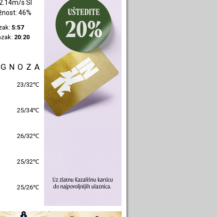
0.22m/s JZ
žnost: 37%
azak:
5:59
azak:
20:23
OGNOZA
27/30℃
26/32℃
27/31℃
26/32℃
26/27℃