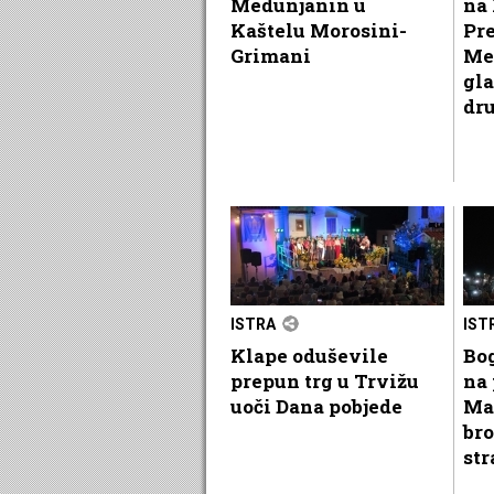
Medunjanin u
na 
Kaštelu Morosini-
Pr
Grimani
Me
gla
dr
ISTRA
IST
Klape oduševile
Bog
prepun trg u Trvižu
na 
uoči Dana pobjede
Ma
bro
str