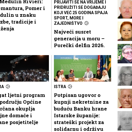
Medulin Rivieri:
PRIJAVITI SE NA VRIJEME I
emantura, Pomer i
PRIDRUŽITI SE DOGAĐAJU
KOJI VEĆ 25 GODINA SPAJA
dulin u znaku
SPORT, MORE I
zbe, tradicije i
ZAJEDNIŠTVO
uženja
Najveći susret
generacija u moru –
Porečki delfin 2026.
RA
ISTRA
at ljetni program
Potpisan ugovor o
području Općine
kupnji nekretnine za
rčana okuplja
buduću Banku hrane
jne domaće i
Istarske županije:
ane posjetitelje
strateški projekt za
solidarnu i održivu