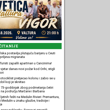
ČITANIJE
ska postavlja plutajuću barijeru u Ceuti
priljeva migranata
Turisti zapalili apartman u Cancinima!
 vjetar danas novi požar kod Orihi, stigli
ori
otociklist pretjecao kolonu i zabio se u
bil koji je skretao
 73-godišnjak zbog podmetanja četiri
 na području Marčane i Barbana
ljetnih fešti na Medulin Rivieri: Premantura,
 Medulin u znaku glazbe, tradicije i
ja
 gase nuklearku, Francuzi smanjili