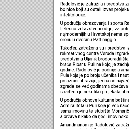
Radolović je zatražila i sredstva z
bolnice koji su ostali izvan proje
infektologije.
U području obrazovanja i sporta Ra
tjelesno zdravstveni odgoj za potr
najmodernijih u Hrvatskoj nema spor
oronulu dvoranu Pattinaggio.
Također, zatražena su i sredstva 
rekreativnog centra Veruda izgrađe
sredstvima Uljanik brodogradilišt
braće Ribar u Puli na kojoj je zad
godine. Radolović je podnijela am
Pula koja je po broju učenika i na
polaznici obrazuju, jedna od najve
zgrade se već godinama obećava n
izrađeno je nekoliko projekata obno
U području obnove kulturne baštine
Admiraliteta u Puli koja je već nač
samu imovinu te stubišta Mornarič
a država nikako da rješi imovinsk
Amandmanom je Radolović zatražila 