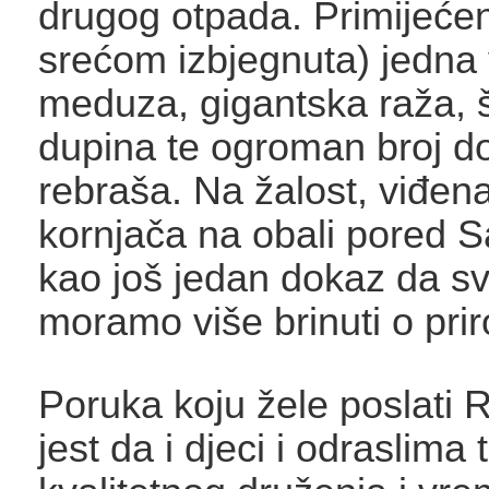
drugog otpada. Primijećena
srećom izbjegnuta) jedna 
meduza, gigantska raža, š
dupina te ogroman broj d
rebraša. Na žalost, viđena
kornjača na obali pored S
kao još jedan dokaz da sv
moramo više brinuti o prir
Poruka koju žele poslati 
jest da i djeci i odraslima 