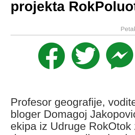
projekta RokPoluo
Peta
Profesor geografije, vodite
bloger Domagoj Jakopović
ekipa iz Udruge RokOtok z