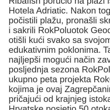
Ribafish poručio na plaži 
Hotela Adriatic. Nakon to
počistili plažu, pronašli s
i sakrili RokPoluotok Geo
otišli kući svako sa svoj
edukativnim poklonima. T
najljepši mogući način zav
posljednja sezona RokPol
ukupno peta projekta Rok
kojima je ovaj Zagrepčanin
pričajući od krajnjeg isto
Hrvatske posjetio 50 otok