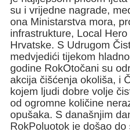
su i vrijedne nagrade, međ
ona Ministarstva mora, pr
infrastrukture, Local Her
Hrvatske. S Udrugom Čist
medvjedići tijekom hladno
godine RokOtočani su odra
akcija čišćenja okoliša, i 
kojem ljudi dobre volje čis
od ogromne količine nera
opušaka. S današnjim da
RokPoluotok je došao do