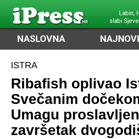
Poreč,
vrlo slab J
NASLOVNA
NAJNOVI
ISTRA
Ribafish oplivao Is
Svečanim dočeko
Umagu proslavlje
završetak dvogodi