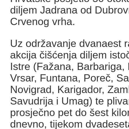
diljem Jadrana od Dubrov
Crvenog vrha.
Uz održavanje dvanaest ra
akcija čišćenja diljem ist
Istre (Fažana, Barbariga, 
Vrsar, Funtana, Poreč, Sa
Novigrad, Karigador, Zamb
Savudrija i Umag) te pliv
prosječno pet do šest kil
dnevno, tijekom dvadese