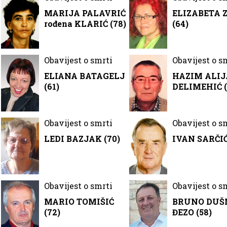
MARIJA PALAVRIĆ
ELIZABETA 
rođena KLARIĆ (78)
(64)
Obavijest o smrti
Obavijest o s
ELIANA BATAGELJ
HAZIM ALIJ
(61)
DELIMEHIĆ (
Obavijest o smrti
Obavijest o s
LEDI BAZJAK (70)
IVAN SARČIĆ
Obavijest o smrti
Obavijest o s
MARIO TOMIŠIĆ
BRUNO DU
(72)
ĐEZO (58)