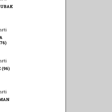
ZUBAK
mrti
A
76)
mrti
 (96)
mrti
ŠMAN