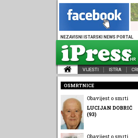
NEZAVISNI ISTARSKI NEWS PORTAL
VIJESTI
ISTRA
CR
iPress - Vijesti iz Istre, Hrvatske i svijeta
OSMRTNICE
Obavijest o smrti
LUCIJAN DOBRIĆ
(93)
Obavijest o smrti