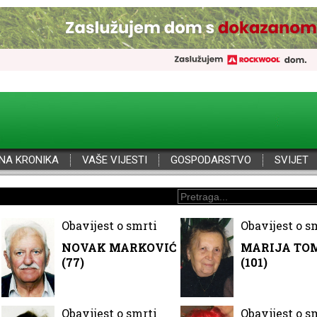
NA KRONIKA
VAŠE VIJESTI
GOSPODARSTVO
SVIJET
Obavijest o smrti
Obavijest o s
NOVAK MARKOVIĆ
MARIJA TOM
(77)
(101)
Obavijest o smrti
Obavijest o s